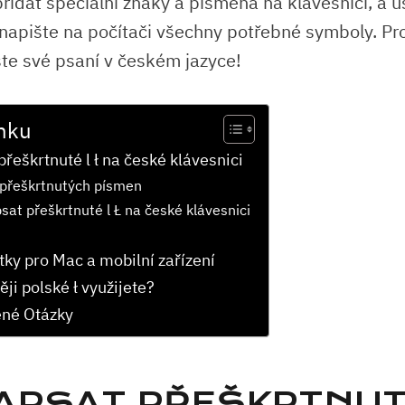
přidat speciální znaky a písmena na klávesnici, a u
napište na počítači všechny potřebné symboly. Pr
šte své psaní v českém jazyce!
nku
přeškrtnuté l ł na české klávesnici
 přeškrtnutých písmen
sat přeškrtnuté l Ł na české klávesnici
tky pro Mac a mobilní zařízení
ji polské ł využijete?
ené Otázky
NAPSAT PŘEŠKRTNUTÉ