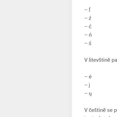
– ľ
– ź
– ć
– ń
– ś
V litevštině p
– ė
– į
– ų
V češtině se p