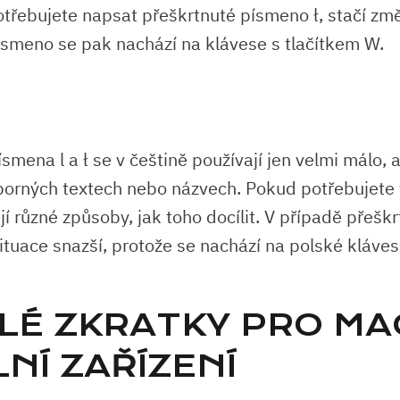
třebujete napsat přeškrtnuté písmeno ł, stačí změ
ísmeno se pak nachází na klávese s tlačítkem W.
smena l a ł se v češtině používají jen velmi málo,
borných textech nebo názvech. Pokud potřebujete 
jí různé způsoby, jak toho docílit. V případě přešk
ituace snazší, protože se nachází na polské klávesn
LÉ ZKRATKY PRO MA
NÍ ZAŘÍZENÍ