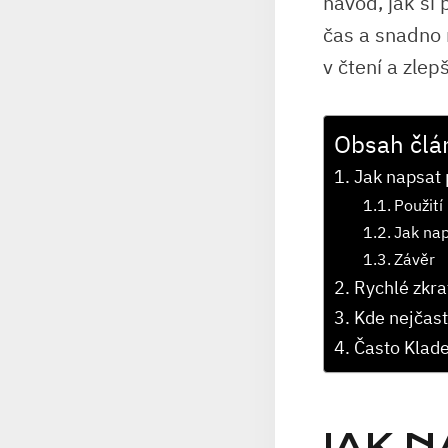
návod, jak si 
čas a snadno 
v čtení a zlep
Obsah člá
Jak napsat 
Použití
Jak nap
Závěr
Rychlé zkra
Kde nejčastě
Často Klad
JAK 