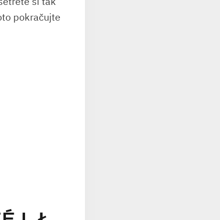
šetřete si tak
oto pokračujte
 L Ł