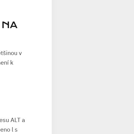
 NA
ětšinou v
ení k
esu ALT a
eno l s