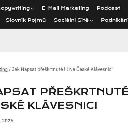
opywriting
E-Mail Marketing
Podcast
Slovník Pojmů
Sociální Sítě
Podnikán
ting
/
Jak Napsat přeškrtnuté l ł Na České Klávesnici
APSAT PŘEŠKRTNUTÉ 
SKÉ KLÁVESNICI
7. 2026