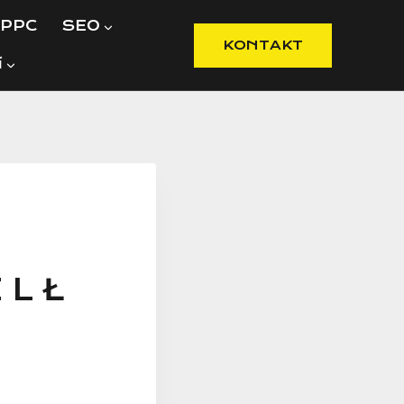
PPC
SEO
KONTAKT
í
L Ł