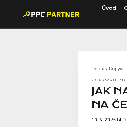
Přeskočit
Úvod
C
na
obsah
Domů
/
Copywri
COPYWRITING
JAK N
NA ČE
10. 6. 2025
14. 