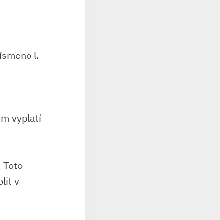
ísmeno l.
ám vyplatí
. Toto
lit v