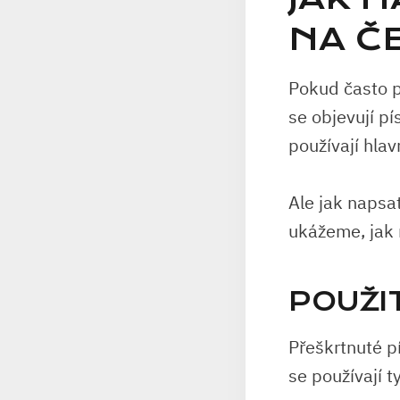
NA Č
Pokud často pí
se objevují pí
používají hlav
Ale jak napsa
ukážeme, jak 
POUŽI
Přeškrtnuté pí
se používají 