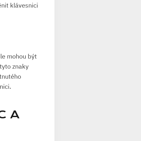
nit klávesnici
 ale mohou být
tyto znaky
rtnutého
ici.
C A