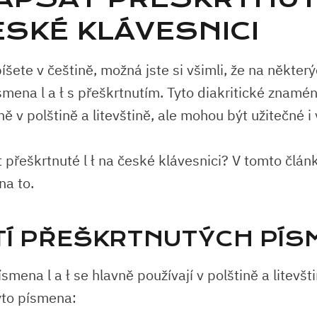
ESKÉ KLÁVESNICI
šete v češtině, možná jste si všimli, že na někter
smena l a ł s přeškrtnutím. Tyto diakritické znamé
ně v polštině a litevštině, ale mohou být užitečné i 
t přeškrtnuté l ł na české klávesnici? V tomto člá
na to.
TÍ PŘEŠKRTNUTÝCH PÍS
smena l a ł se hlavně používají v polštině a litevšti
tyto písmena: