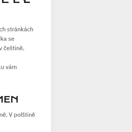
ých stránkách
nka se
v češtině.
nku vám
MEN
ně. V polštině