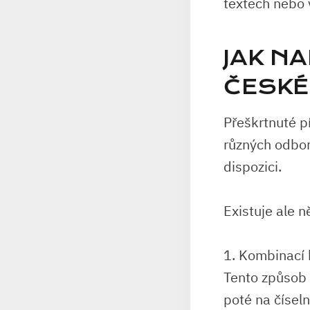
textech nebo 
JAK N
ČESKÉ
Přeškrtnuté p
různých odbor
dispozici.
Existuje ale n
1. Kombinací
Tento způsob 
poté na čísel