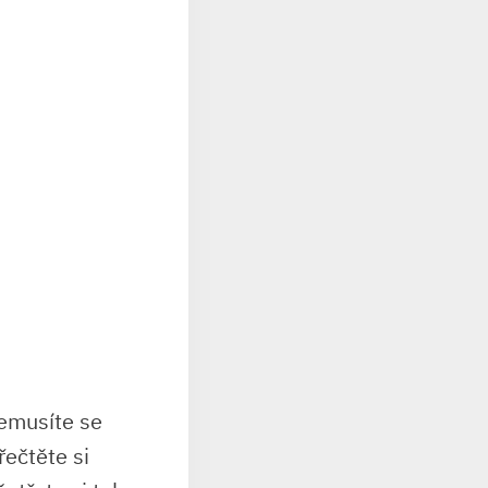
nemusíte se
řečtěte si