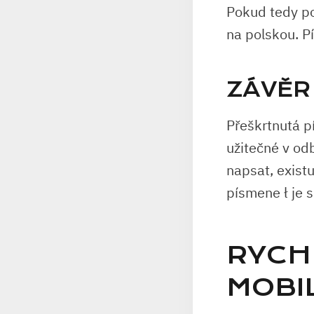
Pokud tedy po
na polskou. P
ZÁVĚR
Přeškrtnutá pí
užitečné v od
napsat, existu
písmene ł je s
RYCH
MOBIL