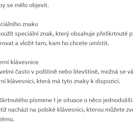
by se mělo objevit.
ciálního znaku
oužít speciální znak, který obsahuje přeškrtnuté p
rovat a vložit tam, kam ho chcete umístit.
erní klávesnice
velmi často v polštině nebo litevštině, možná se v
rní klávesnici, která má tyto znaky k dispozici.
škrtnutého písmene ł je situace o něco jednodušší
iž nachází na polské klávesnici, kterou můžete zvo
tému.