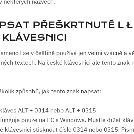
v některých názvech.
APSAT PŘEŠKRTNUTÉ L Ł
 KLÁVESNICI
ísmeno l se v češtině používá jen velmi vzácně a v
ných textech. Na české klávesnici ale tento znak n
ěkolik způsobů, jak tento znak napsat:
 kláves ALT + 0314 nebo ALT + 0315
funguje pouze na PC s Windows. Musíte držet kláv
né klávesnici stisknout číslo 0314 nebo 0315. Písm