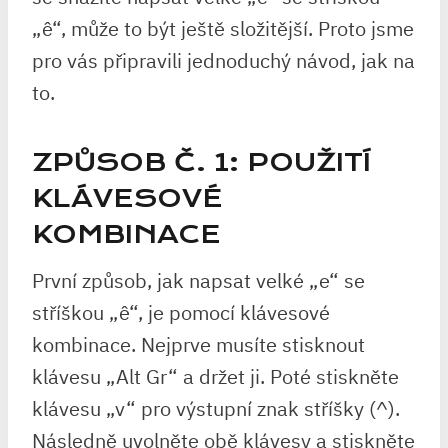
„ê“, může to být ještě složitější. Proto jsme
pro vás připravili jednoduchý návod, jak na
to.
ZPŮSOB Č. 1: POUŽITÍ
KLÁVESOVÉ
KOMBINACE
První způsob, jak napsat velké „e“ se
stříškou „ê“, je pomocí klávesové
kombinace. Nejprve musíte stisknout
klávesu „Alt Gr“ a držet ji. Poté stiskněte
klávesu „v“ pro výstupní znak stříšky (^).
Následně uvolněte obě klávesy a stiskněte