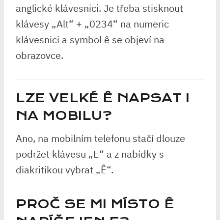
anglické klávesnici. Je třeba stisknout
klávesy „Alt“ + „0234“ na numeric
klávesnici a symbol ê se objeví na
obrazovce.
LZE VELKÉ Ê NAPSAT I
NA MOBILU?
Ano, na mobilním telefonu stačí dlouze
podržet klávesu „E“ a z nabídky s
diakritikou vybrat „Ê“.
PROČ SE MI MÍSTO Ê