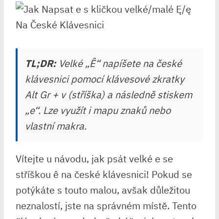
TL;DR:
Velké „Ê“ napíšete na české
klávesnici pomocí klávesové zkratky
Alt Gr + v (stříška) a následně stiskem
„e“. Lze využít i mapu znaků nebo
vlastní makra.
Vítejte u návodu, jak psát velké e se
stříškou ê na české klávesnici! Pokud se
potýkáte s touto malou, avšak důležitou
neznalostí, jste na správném místě. Tento