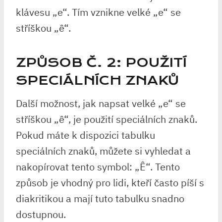
klávesu „e“. Tím vznikne velké „e“ se
stříškou „ê“.
ZPŮSOB Č. 2: POUŽITÍ
SPECIÁLNÍCH ZNAKŮ
Další možnost, jak napsat velké „e“ se
stříškou „ê“, je použití speciálních znaků.
Pokud máte k dispozici tabulku
speciálních znaků, můžete si vyhledat a
nakopírovat tento symbol: „Ê“. Tento
způsob je vhodný pro lidi, kteří často píší s
diakritikou a mají tuto tabulku snadno
dostupnou.