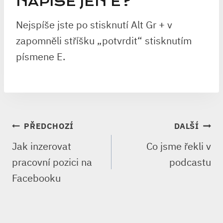
NAPÍŠE JEN E?
Nejspíše jste po stisknutí Alt Gr + v
zapomněli stříšku „potvrdit“ stisknutím
písmene E.
NAVIGACE
PŘEDCHOZÍ
DALŠÍ
PRO
Jak inzerovat
Co jsme řekli v
PŘÍSPĚVEK
pracovní pozici na
podcastu
Facebooku