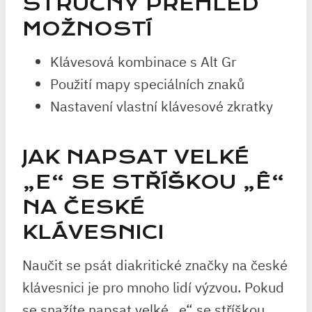
STRUČNÝ PŘEHLED
MOŽNOSTÍ
Klávesová kombinace s Alt Gr
Použití mapy speciálních znaků
Nastavení vlastní klávesové zkratky
JAK NAPSAT VELKÉ
„E“ SE STŘÍŠKOU „Ê“
NA ČESKÉ
KLÁVESNICI
Naučit se psát diakritické značky na české
klávesnici je pro mnoho lidí výzvou. Pokud
se snažíte napsat velké „e“ se stříškou