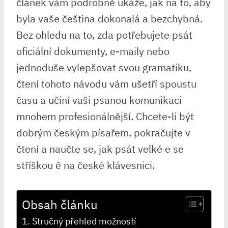
článek vám podrobně ukáže, jak na to, aby
byla vaše čeština dokonalá a bezchybná.
Bez ohledu na to, zda potřebujete psát
oficiální dokumenty, e-maily nebo
jednoduše vylepšovat svou gramatiku,
čtení tohoto návodu vám ušetří spoustu
času a učiní vaši psanou komunikaci
mnohem profesionálnější. Chcete-li být
dobrým českým písařem, pokračujte v
čtení a naučte se, jak psát velké e se
stříškou ê na české klávesnici.
Obsah článku
Stručný přehled možností