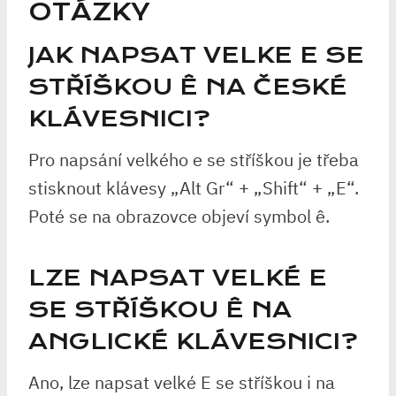
OTÁZKY
JAK NAPSAT VELKE E SE
STŘÍŠKOU Ê NA ČESKÉ
KLÁVESNICI?
Pro napsání velkého e se stříškou je třeba
stisknout klávesy „Alt Gr“ + „Shift“ + „E“.
Poté se na obrazovce objeví symbol ê.
LZE NAPSAT VELKÉ E
SE STŘÍŠKOU Ê NA
ANGLICKÉ KLÁVESNICI?
Ano, lze napsat velké E se stříškou i na