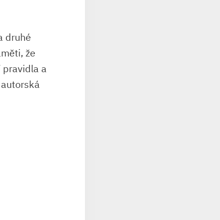
a druhé
aměti, že
 pravidla a
 autorská