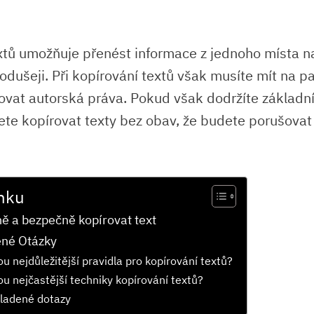
xtů umožňuje přenést informace z jednoho místa n
nodušeji. Při kopírování textů však musíte mít na p
vat autorská práva. Pokud však dodržíte základní
ete kopírovat texty bez obav, že budete porušovat
nku
ně a bezpečně kopírovat text
ené Otázky
ou nejdůležitější pravidla pro kopírování textů?
ou nejčastější techniky kopírování textů?
ladené dotazy