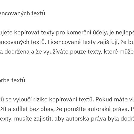
cencovaných textů
jete kopírovat texty pro komerční účely, je nejlep
encovaných textů. Licencované texty zajišťují, že b
a dodržena a že využíváte pouze texty, které může
orba textů
tů se vyloučí riziko kopírování textů. Pokud máte vl
žít a sdílet bez obav, že porušíte autorská práva.
 texty, musíte zajistit, aby autorská práva byla dod