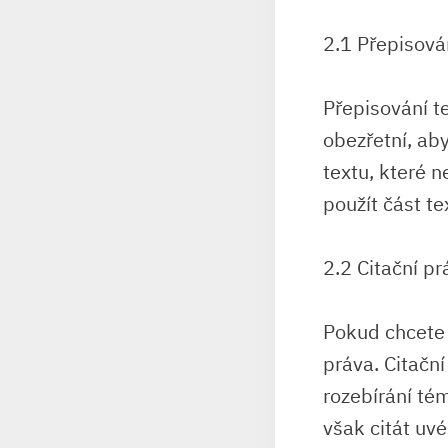
2.1 Přepisová
Přepisování t
obezřetní, aby
textu, které 
použít část te
2.2 Citační pr
Pokud chcete p
práva. Citačn
rozebírání té
však citát uv