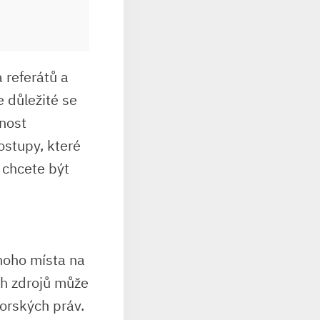
 referátů a
 důležité se
čnost
ostupy, které
 chcete být
dnoho místa na
ích zdrojů může
orských práv.