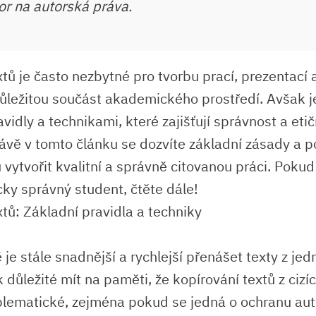
zor na autorská práva.
tů je často nezbytné pro tvorbu prací, prezentací a
ůležitou součást akademického prostředí. Avšak je
vidly a technikami, které zajišťují správnost a eti
rávě v tomto článku se dozvíte základní zásady a p
ytvořit kvalitní a správně citovanou práci. Pokud
cky správný student, čtěte dále!
xtů: Základní pravidla a techniky
je stále snadnější a rychlejší přenášet texty z je
 důležité mít na paměti, že kopírování textů z ciz
blematické, zejména pokud se jedná o ochranu aut