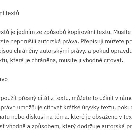
ní textů
extů je jedním ze způsobů kopírování textu. Musíte
ste neporušili autorská práva. Přepisuji můžete po
nejsou chráněny autorskými právy, a pokud opravd
xtu, která je chráněna, musíte ji vhodně citovat.
ávo
oužít přesný citát z textu, můžete to učinit v rámc
í právo umožňuje citovat krátké úryvky textu, poku
matu nebo diskusi na téma, které je obsaženo v tex
ést vhodně a způsobem, který dodržuje autorská p