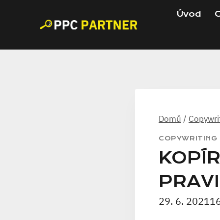
Přeskočit
Úvod
C
na
obsah
Domů
/
Copywri
COPYWRITING
KOPÍR
PRAVI
29. 6. 2021
16