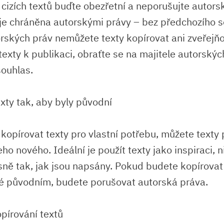
 cizích textů buďte obezřetní a neporušujte autors
 je chráněna autorskými právy – bez předchozího 
orských práv nemůžete texty kopírovat ani zveřejň
texty k publikaci, obraťte se na majitele autorskýc
souhlas.
xty tak, aby byly původní
kopírovat texty pro vlastní potřebu, můžete texty 
ho nového. Ideální je použít texty jako inspiraci, n
sně tak, jak jsou napsány. Pokud budete kopírovat t
é původním, budete porušovat autorská práva.
opírování textů