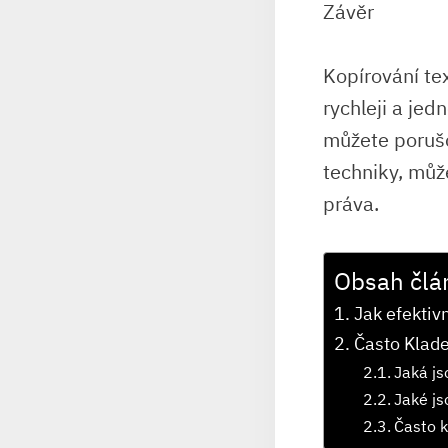
Závěr
Kopírování te
rychleji a jed
můžete porušo
techniky, můž
práva.
Obsah člá
Jak efektiv
Často Klad
Jaká js
Jaké js
Často k