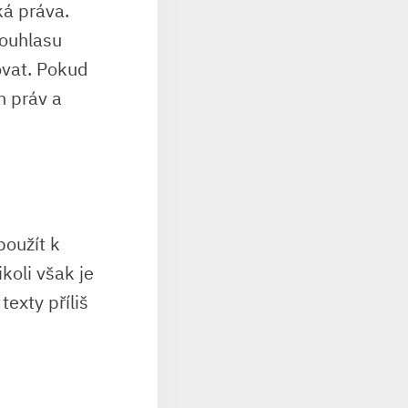
ká práva.
souhlasu
ovat. Pokud
h práv a
použít k
ikoli však je
exty příliš