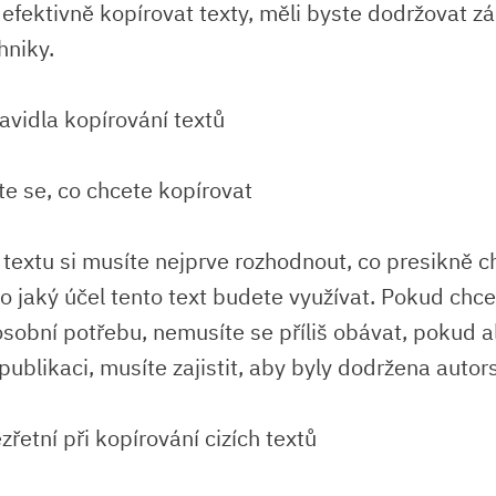
efektivně kopírovat texty, měli byste dodržovat zá
hniky.
avidla kopírování textů
e se, co chcete kopírovat
í textu si musíte nejprve rozhodnout, co presikně c
ro jaký účel tento text budete využívat. Pokud chc
 osobní potřebu, nemusíte se příliš obávat, pokud a
 publikaci, musíte zajistit, aby byly dodržena autor
řetní při kopírování cizích textů