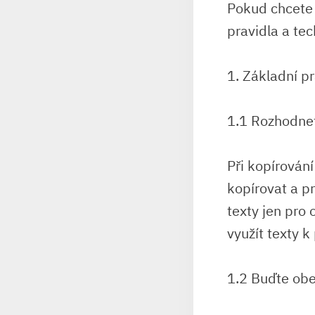
Pokud chcete 
pravidla a tec
1. Základní pr
1.1 Rozhodnet
Při kopírován
kopírovat a p
texty jen pro
využít texty k
1.2 Buďte obez