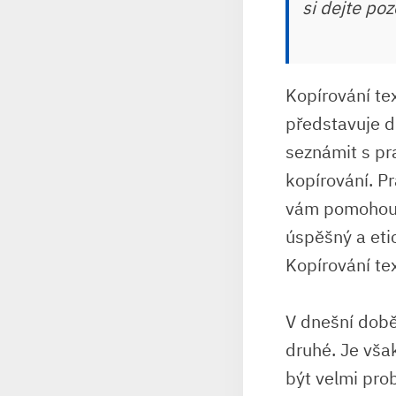
si dejte po
Kopírování tex
představuje d
seznámit s pra
kopírování. P
vám pomohou v
úspěšný a eti
Kopírování te
V dnešní době 
druhé. Je však
být velmi pro