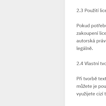
2.3 Použití li
Pokud potřebu
zakoupení lic
autorská práv
legálně.
2.4 Vlastní tv
Při tvorbě tex
můžete je pou
využijete cizí