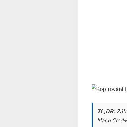
TL;DR:
Zákl
Macu Cmd+C)