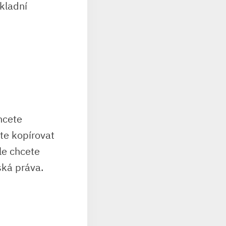
kladní
hcete
ete kopírovat
le chcete
ská práva.