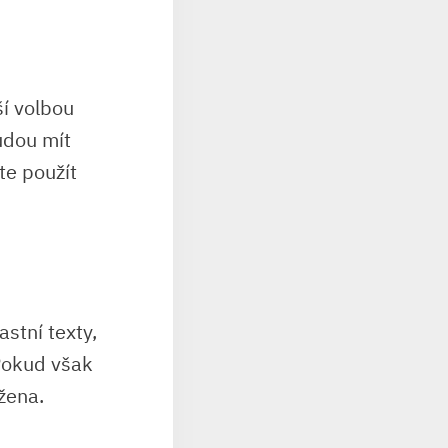
ší volbou
udou mít
te použít
astní texty,
 Pokud však
ržena.