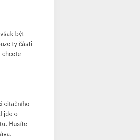
 však být
uze ty části
u chcete
i citačního
d jde o
tu. Musíte
ráva.