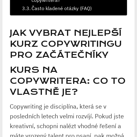
Často kladené otázky (FAQ)
JAK VYBRAT NEJLEPŠÍ
KURZ COPYWRITINGU
PRO ZAČÁTEČNÍKY
KURS NA
COPYWRITERA: CO TO
VLASTNĚ JE?
Copywriting je disciplína, která se v
posledních letech velmi rozvíjí. Pokud jste
kreativní, schopni nalézt vhodné řešení a
máte vrozený talent pro psaní, pak možná