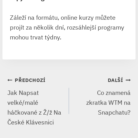
Záleží na formátu, online kurzy můžete
projít za několik dní, rozsáhlejší programy
mohou trvat týdny.
NAVIGACE
PŘEDCHOZÍ
DALŠÍ
PRO
Jak Napsat
Co znamená
PŘÍSPĚVEK
velké/malé
zkratka WTM na
háčkované z Ž/ž Na
Snapchatu?
České Klávesnici