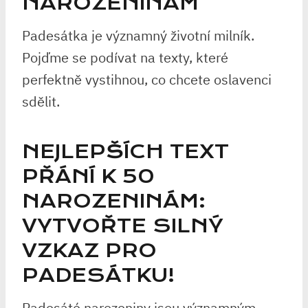
NAROZENINÁM
Padesátka je významný životní milník.
Pojďme se podívat na texty, které
perfektně vystihnou, co chcete oslavenci
sdělit.
NEJLEPŠÍCH TEXT
PŘÁNÍ K 50
NAROZENINÁM:
VYTVOŘTE SILNÝ
‍VZKAZ PRO
PADESÁTKU!
Padesáté narozeniny⁣ jsou významným