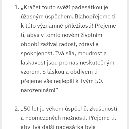
„Kráčet touto svěží padesátkou je
úžasným úspěchem. Blahopřejeme ti
k této významné ​příležitosti! ‌Přejeme
ti, abys v tomto novém životním
období zažíval radost, zdraví a
spokojenost. Tvá síla, moudrost a
laskavost jsou pro nás ‍neskutečným
vzorem. S láskou a obdivem ti
přejeme vše nejlepší k Tvým 50.
‌narozeninám!“
„50 let je věkem úspěchů, zkušeností⁤
a neomezených možností. Přejeme ti,
aby Tvá ‍další padesátka byla