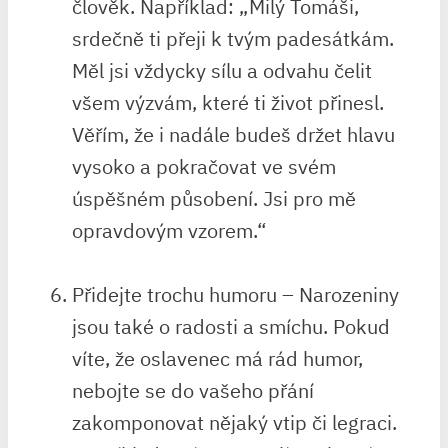
člověk. Například: „Milý Tomáši,
srdečně ti přeji k tvým padesátkám.
Měl jsi vždycky sílu‌ a odvahu čelit⁣
všem výzvám, které ti‍ život přinesl.⁤
Věřím, že⁢ i nadále budeš⁤ držet hlavu
vysoko a pokračovat ve svém
úspěšném působení. Jsi‌ pro‌ mě
opravdovým vzorem.“
Přidejte trochu ‍humoru​ – Narozeniny
jsou také o radosti a smíchu. Pokud
víte, že oslavenec⁣ má rád humor,
nebojte‌ se ⁣do⁣ vašeho přání
zakomponovat nějaký vtip či legraci.