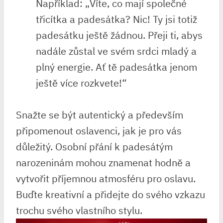
Například: „Víte, co mají společné
třicítka a padesátka? Nic! Ty jsi totiž
padesátku ještě žádnou. Přeji ti, abys
nadále ⁢zůstal ve svém srdci mladý a
plný energie. Ať​ tě padesátka​ jenom
ještě více rozkvete!“
Snažte se být autentický a ⁣především
připomenout oslavenci, jak je pro vás
důležitý. Osobní⁤ přání k⁢ padesátým
narozeninám mohou znamenat hodně a
vytvořit⁤ příjemnou ⁣atmosféru pro oslavu.
Buďte kreativní a přidejte do svého vzkazu
trochu svého vlastního stylu.