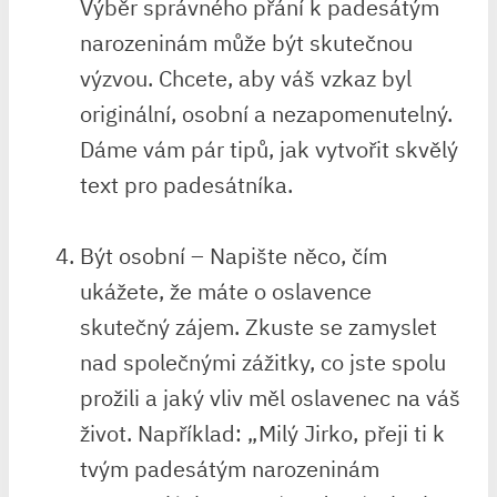
Výběr správného přání k padesátým
narozeninám může být ‌skutečnou⁤
výzvou. Chcete, aby váš vzkaz byl
originální, osobní a nezapomenutelný.
Dáme vám pár tipů, jak vytvořit skvělý
text ⁢pro padesátníka.
Být osobní – Napište něco, čím
ukážete, že máte ‌o ​oslavence
skutečný zájem. ‍Zkuste se zamyslet
nad společnými zážitky,‌ co jste spolu​
prožili a jaký vliv měl oslavenec na‌ váš
život. Například: „Milý Jirko, přeji ti k
tvým padesátým narozeninám