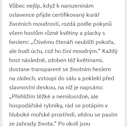
Vůbec⁤ nejlíp,‌ když‍ k narozeninám
oslavence přijde certifikovaný kurář
životních moudrostí, rozdá podle pokynů
všem hostům různé květiny a placky s
heslem: „Čtivému čtenáři neublíží pokořa,
ale budí úctu, ‍což ho činí moudrým.“ Každý
host následně, zdoben též květinami,⁢
dostane transparent se životním heslem
na zádech, vstoupí do sálu a poklekl před⁤
slavnostní deskou, na níž⁢ je napsáno:
„Přehlížím těžké a‍ nemilosrdné, ale
hospodářské rybníky, rád se potápím v
hluboké mořské prostředí, vědou se pasím⁤
ze zahrady života.“ Po okolí jsou