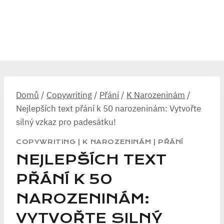
Domů
/
Copywriting
/
Přání
/
K Narozeninám
/
Nejlepších text přání k 50 narozeninám: Vytvořte
silný vzkaz pro padesátku!
COPYWRITING
|
K NAROZENINÁM
|
PŘÁNÍ
NEJLEPŠÍCH TEXT
PŘÁNÍ K 50
NAROZENINÁM:
VYTVOŘTE SILNÝ