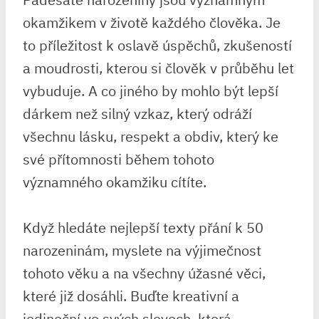
okamžikem v životě každého člověka. Je
to příležitost k‌ oslavě úspěchů, zkušeností
a ​moudrosti, kterou si člověk‌ v‌ průběhu let
vybuduje. A co jiného ‍by mohlo být lepší
dárkem než silný vzkaz, který odráží
všechnu lásku, ​respekt a obdiv, který ke
své přítomnosti během tohoto
významného okamžiku cítíte.
Když hledáte nejlepší texty přání k 50
narozeninám, myslete na výjimečnost
tohoto věku⁤ a na všechny ‌úžasné věci,
které již​ dosáhli.⁤ Buďte kreativní⁢ a
jedineční ve svých slovech, která