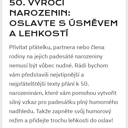
50. ‍VÝROČÍ
NAROZENIN:‍
OSLAVTE S ÚSMĚVEM
A LEHKOSTÍ
Přivítat přátelku, partnera nebo člena
rodiny na jejich padesáté narozeniny
nemusí být vůbec nudné. Rádi bychom
vám představili nejvtipnější a
nejpřátelštější texty přání k 50.
‍narozeninám, které vám pomohou vytvořit
silný vzkaz pro padesátku plný ​humorného
nadhledu. Takže zapněte svůj humorový
režim‌ a přidejte trochu lehkosti do oslav!