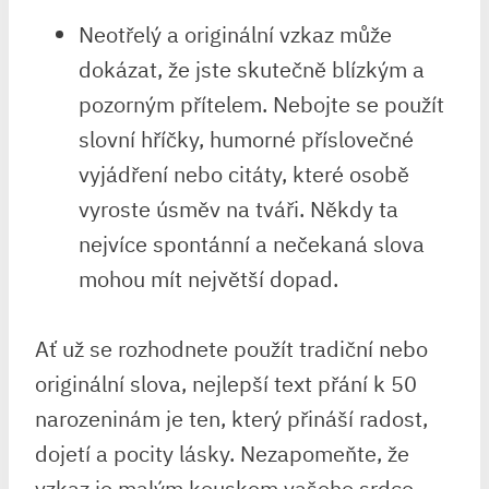
Neotřelý a​ originální vzkaz ‌může
dokázat, že ⁣jste⁤ skutečně‍ blízkým a
pozorným přítelem. Nebojte se ‌použít
slovní hříčky, humorné příslovečné
⁣vyjádření nebo citáty, které osobě
vyroste úsměv na tváři. Někdy ta
nejvíce spontánní​ a nečekaná⁣ slova
⁤mohou mít největší dopad.
Ať už se rozhodnete ⁤použít tradiční nebo
originální ‍slova, nejlepší‍ text⁣ přání k 50⁤
narozeninám je ten, který přináší radost,
dojetí a pocity lásky. Nezapomeňte, že ​
vzkaz je malým kouskem vašeho⁣ srdce, ​