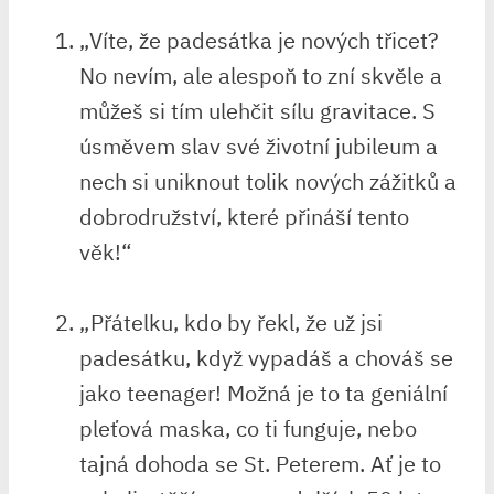
„Víte, že padesátka je nových třicet?
No nevím, ‌ale alespoň ⁣to⁤ zní skvěle a
můžeš si tím ulehčit sílu gravitace. S
úsměvem slav své životní jubileum a⁢
nech si uniknout tolik nových ⁣zážitků a
dobrodružství, které přináší⁣ tento⁢
věk!“
„Přátelku, kdo by řekl, že⁢ už jsi
padesátku, když vypadáš a chováš se
jako teenager! Možná je to ta geniální
pleťová maska, co⁤ ti funguje, nebo​
tajná dohoda se St. Peterem. Ať je to