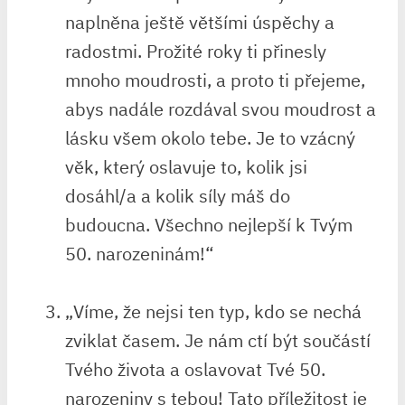
naplněna ještě většími⁤ úspěchy a
radostmi. ⁣Prožité roky ti přinesly
mnoho moudrosti, a proto ti přejeme,
abys nadále rozdával svou ⁢moudrost a
lásku všem okolo tebe. Je to ‍vzácný
věk, který oslavuje to, kolik jsi
dosáhl/a a kolik síly máš do
budoucna. Všechno nejlepší ‍k Tvým
50. narozeninám!“
„Víme, že nejsi‍ ten typ, kdo se nechá
zviklat časem. Je nám ⁤ctí být‍ součástí
Tvého ⁤života a oslavovat Tvé 50.
narozeniny s tebou!⁢ Tato ⁢příležitost je