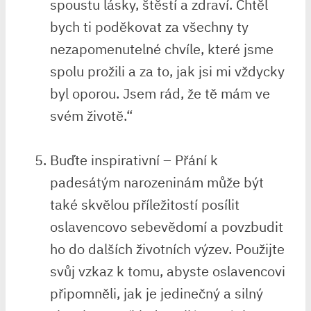
spoustu lásky, štěstí‌ a zdraví. Chtěl
bych ti poděkovat za všechny ty
nezapomenutelné chvíle, které jsme
spolu prožili a za to, jak jsi mi vždycky‌
byl oporou. Jsem ‍rád, že tě mám ve
svém životě.“
Buďte inspirativní – Přání k
padesátým narozeninám⁣ může ​být
také skvělou příležitostí posílit
oslavencovo sebevědomí a⁤ povzbudit ​
ho do ‌dalších životních výzev. Použijte
svůj vzkaz k tomu, abyste oslavencovi
připomněli, jak je jedinečný⁤ a​ silný