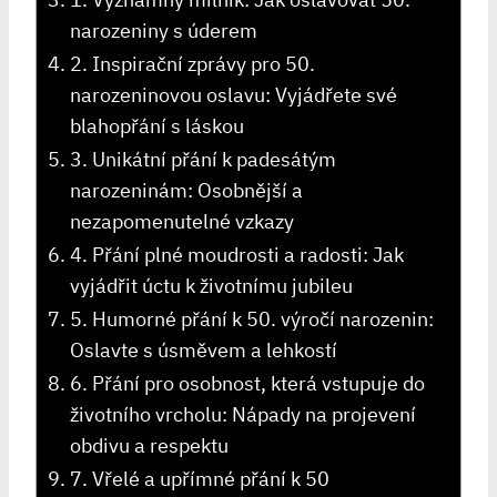
narozeniny s​ úderem
2. Inspirační zprávy pro 50.
narozeninovou oslavu: Vyjádřete své​
blahopřání ​s láskou
3. Unikátní přání k padesátým
narozeninám: Osobnější ‌a
nezapomenutelné vzkazy
4. Přání plné moudrosti ⁣a radosti: Jak
vyjádřit úctu k životnímu⁤ jubileu
5.‌ Humorné přání k 50. ‍výročí narozenin:‍
Oslavte s úsměvem a lehkostí
6. Přání pro osobnost, která vstupuje do⁢
životního vrcholu: Nápady⁣ na projevení
obdivu a respektu
7.‌ Vřelé a upřímné přání k 50