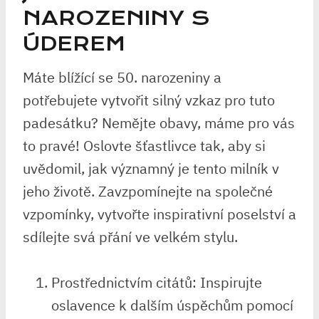
NAROZENINY S​
ÚDEREM
Máte blížící se 50. narozeniny⁤ a​
potřebujete⁤ vytvořit silný vzkaz pro tuto
padesátku? Nemějte obavy, ⁤máme⁤ pro vás
to pravé! Oslovte⁤ šťastlivce tak, aby si⁤
uvědomil, jak významný je tento milník ‍v
jeho ​životě. Zavzpomínejte na společné⁣
vzpomínky, vytvořte inspirativní ‌poselství a
sdílejte svá přání ‍ve velkém⁣ stylu.
Prostřednictvím citátů: Inspirujte
oslavence k dalším úspěchům ‍pomocí‍