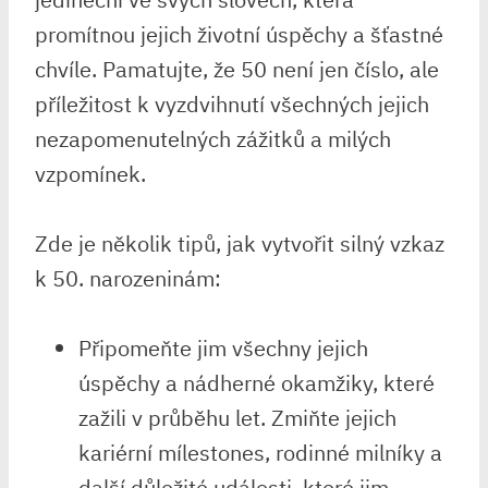
promítnou jejich životní ⁤úspěchy a ‌šťastné
chvíle. Pamatujte,‌ že 50⁢ není jen číslo,‍ ale
příležitost ​k vyzdvihnutí‍ všechných ‌jejich
nezapomenutelných zážitků‍ a milých
vzpomínek.
Zde je několik tipů,​ jak vytvořit ⁢silný vzkaz
k 50. narozeninám:
Připomeňte jim všechny jejich
úspěchy a ​nádherné okamžiky, které
zažili v průběhu ⁢let. Zmiňte⁤ jejich​
kariérní mílestones, rodinné milníky a⁣
další důležité události, které jim