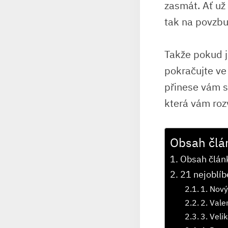
zasmát. Ať už
tak na povzbu
Takže pokud j
pokračujte ve 
přinese vám s
která vám roz
Obsah člá
Obsah člán
21 nejoblíb
1. Nový
2. Vale
3. Veli