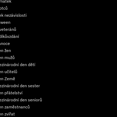
 matek
otců
ek nezávislosti
loween
veteránů
díkůvzdání
ánoce
en žen
en mužů
ezinárodní den dětí
n učitelů
en Země
ezinárodní den sester
n přátelství
ezinárodní den seniorů
en zaměstnanců
n zvířat