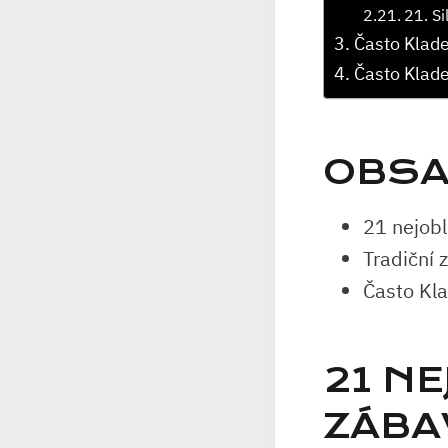
21. Si
Často Klad
Často Klad
OBSA
21 nejobl
Tradiční 
Často Kl
21 NE
ZÁBA