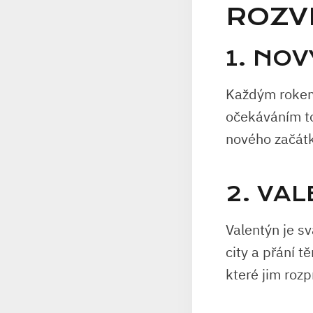
ROZV
1. NOV
Každým rokem 
očekáváním to
nového začátk
2. VA
Valentýn je sv
city a přání t
které jim rozp