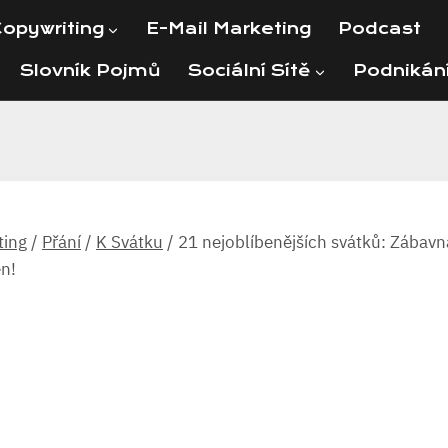
opywriting
E-Mail Marketing
Podcast
Slovník Pojmů
Sociální Sítě
Podnikán
ting
/
Přání
/
K Svátku
/
21 nejoblíbenějších svátků: Zábavná
en!