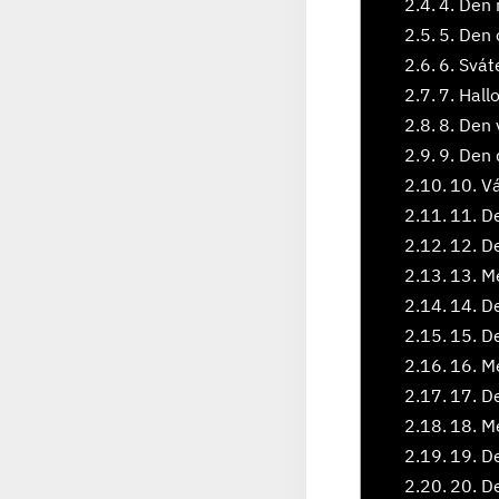
4. Den
5. Den 
6. Svát
7. Hal
8. Den 
9. Den 
10. V
11. D
12. D
13. M
14. De
15. D
16. M
17. De
18. M
19. D
20. De