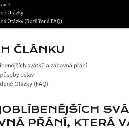
lvestr
ené Otázky
ené Otázky (Rozšířené FAQ)
H ČLÁNKU
íbenějších svátků a zábavná přání
způsoby oslav
adené Otázky (FAQ)
JOBLÍBENĚJŠÍCH SV
VNÁ PŘÁNÍ, KTERÁ 