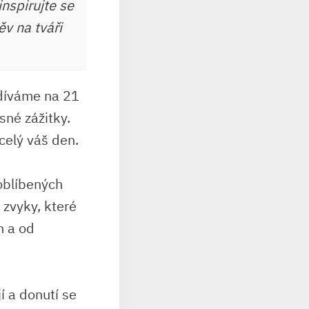
nspirujte se
ěv na tváři
odíváme na 21
sné zážitky.
celý váš den.
oblíbených
 zvyky, které
n a od
jí a donutí se