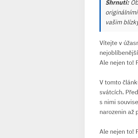
Shrnutí:
Obj
originálním
vašim blízký
Vítejte v úža
nejoblíbenějš
Ale nejen to! 
V tomto článk
svátcích. Před
s nimi souvis
narozenin až 
Ale nejen to! 