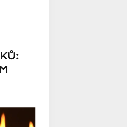
KŮ:
ÁM