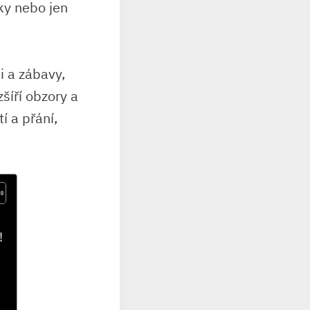
ky nebo jen
i a zábavy,
šíří obzory a
 a přání,
!