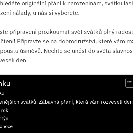
 hledáte originální přání k narozeninám, svátku lás
zení nálady, u nás si vyberete.
ste připraveni prozkoumat svět svátků plný radost
čtení! Připravte se na dobrodružství, které vám roz
poustu úsměvů. Nechte se unést do světa slavností
veselí den!
nku
ku
enějších svátků: Zábavná přání, která vám rozveselí den
 rok
ntýn
konoce