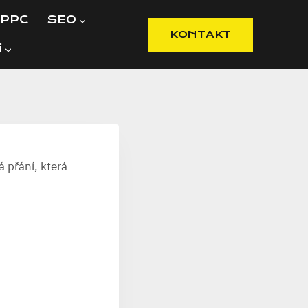
PPC
SEO
KONTAKT
í
 přání, která