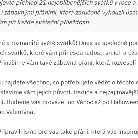
evte přehled 21 nejoblíbenějších svátků v roce a i
i i zábavnými přáními, která zaručeně vykouzlí úsm
m při každé sváteční příležitosti.
sné a rozmanité světě svátků! Dnes se společně p
ích svátků, které vám přinesou radost, smích a úža
Přinášíme vám také zábavná přání, která rozveselí 
u najdete všechno, co potřebujete vědět o těchto 
stavíme vám jejich původ, tradice a nejzajímavější
ejí. Budeme vás provázet od Vánoc až po Hallowee
po Valentýna.
Připravili jsme pro vás také přání, která vás inspiru