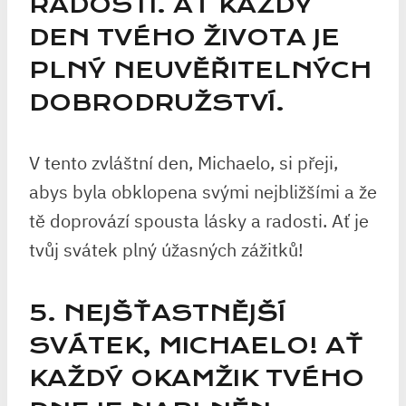
RADOSTÍ. AŤ KAŽDÝ
DEN TVÉHO ŽIVOTA JE
PLNÝ NEUVĚŘITELNÝCH
DOBRODRUŽSTVÍ.
V tento zvláštní den, Michaelo, si přeji,
abys byla obklopena svými nejbližšími a že
tě doprovází spousta lásky a radosti. Ať je
tvůj svátek plný úžasných zážitků!
5. NEJŠŤASTNĚJŠÍ
SVÁTEK, MICHAELO! AŤ
KAŽDÝ OKAMŽIK TVÉHO