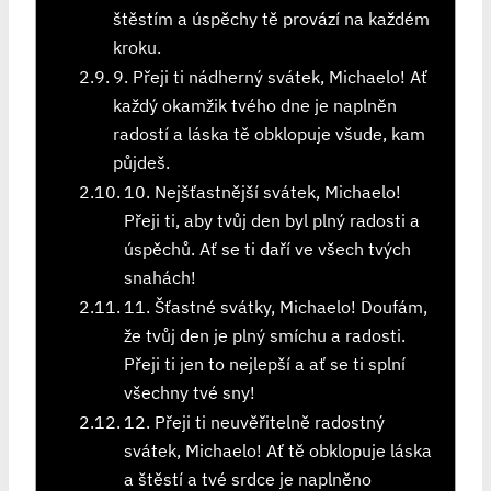
štěstím a úspěchy tě provází na každém
kroku.
9. Přeji ti nádherný svátek, Michaelo! Ať
každý okamžik tvého dne je naplněn
radostí a láska tě obklopuje všude, kam
půjdeš.
10. Nejšťastnější svátek, Michaelo!
Přeji ti, aby tvůj den byl plný radosti a
úspěchů. Ať se ti daří ve všech tvých
snahách!
11. Šťastné svátky, Michaelo! Doufám,
že tvůj den je plný smíchu a radosti.
Přeji ti jen to nejlepší a ať se ti splní
všechny tvé sny!
12. Přeji ti neuvěřitelně radostný
svátek, Michaelo! Ať tě obklopuje láska
a štěstí a tvé srdce je naplněno