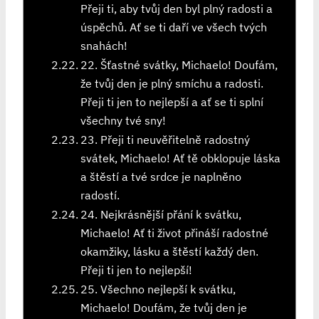
Přeji ti, aby tvůj den byl plný radosti a
úspěchů. Ať se ti daří ve všech tvých
snahách!
22. Šťastné svátky, Michaelo! Doufám,
že tvůj den je plný smíchu a radosti.
Přeji ti jen to nejlepší a ať se ti splní
všechny tvé sny!
23. Přeji ti neuvěřitelně radostný
svátek, Michaelo! Ať tě obklopuje láska
a štěstí a tvé srdce je naplněno
radostí.
24. Nejkrásnější přání k svátku,
Michaelo! Ať ti život přináší radostné
okamžiky, lásku a štěstí každý den.
Přeji ti jen to nejlepší!
25. Všechno nejlepší k svátku,
Michaelo! Doufám, že tvůj den je