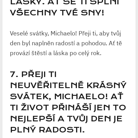
LÁSKY. AŤ SE TI SPLNÍ
VŠECHNY TVÉ SNY!
Veselé svátky, Michaelo! Přeji ti, aby tvůj
den byl naplněn radostí a pohodou. Ať tě
provází štěstí a láska po celý rok.
7. PŘEJI TI
NEUVĚŘITELNĚ KRÁSNÝ
SVÁTEK, MICHAELO! AŤ
TI ŽIVOT PŘINÁŠÍ JEN TO
NEJLEPŠÍ A TVŮJ DEN JE
PLNÝ RADOSTI.