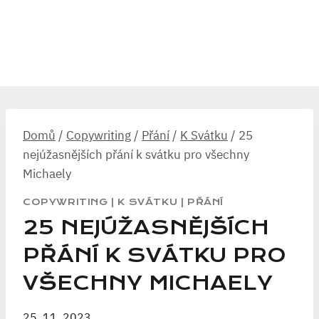
Domů
/
Copywriting
/
Přání
/
K Svátku
/
25
nejúžasnějších přání k svátku pro všechny
Michaely
COPYWRITING
|
K SVÁTKU
|
PŘÁNÍ
25 NEJÚŽASNĚJŠÍCH
PŘÁNÍ K SVÁTKU PRO
VŠECHNY MICHAELY
25. 11. 2023