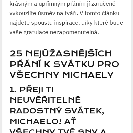
krásným a upřímným přáním jí zaručeně
vykouzlíte úsměv na tváři. V tomto článku
najdete spoustu inspirace, díky které bude
vaše gratulace nezapomenutelná.
25 NEJÚŽASNĚJŠÍCH
PŘÁNÍ K SVÁTKU PRO
VŠECHNY MICHAELY
1. PŘEJI TI
NEUVĚŘITELNĚ
RADOSTNÝ SVÁTEK,
MICHAELO! AŤ
VŠECHNY TVÉ SNY A