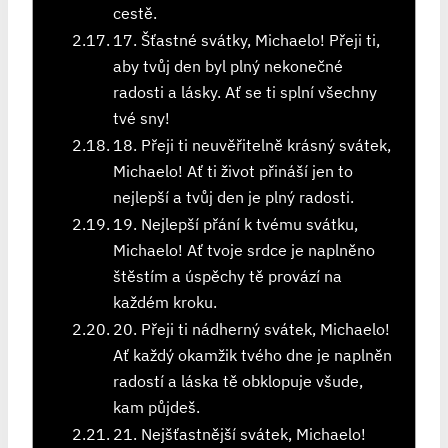
cestě.
17. Šťastné svátky, Michaelo! Přeji ti,
aby tvůj den byl plný nekonečné
radosti a lásky. Ať se ti splní všechny
tvé sny!
18. Přeji ti neuvěřitelně krásný svátek,
Michaelo! Ať ti život přináší jen to
nejlepší a tvůj den je plný radosti.
19. Nejlepší přání k tvému svátku,
Michaelo! Ať tvoje srdce je naplněno
štěstím a úspěchy tě provází na
každém kroku.
20. Přeji ti nádherný svátek, Michaelo!
Ať každý okamžik tvého dne je naplněn
radostí a láska tě obklopuje všude,
kam půjdeš.
21. Nejšťastnější svátek, Michaelo!