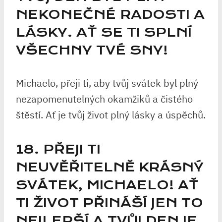
NEKONEČNÉ RADOSTI A
LÁSKY. AŤ SE TI SPLNÍ
VŠECHNY TVÉ SNY!
Michaelo, přeji ti, aby tvůj svátek byl plný
nezapomenutelných okamžiků a čistého
štěstí. Ať je tvůj život plný lásky a úspěchů.
18. PŘEJI TI
NEUVĚŘITELNĚ KRÁSNÝ
SVÁTEK, MICHAELO! AŤ
TI ŽIVOT PŘINÁŠÍ JEN TO
NEJLEPŠÍ A TVŮJ DEN JE