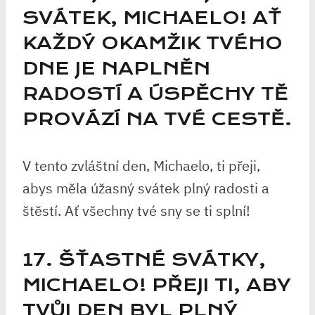
SVÁTEK, MICHAELO! AŤ
KAŽDÝ OKAMŽIK TVÉHO
DNE JE NAPLNĚN
RADOSTÍ A ÚSPĚCHY TĚ
PROVÁZÍ NA TVÉ CESTĚ.
V tento zvláštní den, Michaelo, ti přeji,
abys měla úžasný svátek plný radosti a
štěstí. Ať všechny tvé sny se ti splní!
17. ŠŤASTNÉ SVÁTKY,
MICHAELO! PŘEJI TI, ABY
TVŮJ DEN BYL PLNÝ