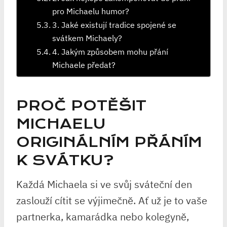
pro Michaelu humor?
3. Jaké existují tradice spojené se
svátkem Michaely?
4. Jakým způsobem mohu přání
Michaele předat?
PROČ POTĚŠIT
MICHAELU
ORIGINÁLNÍM PŘÁNÍM
K SVÁTKU?
Každá Michaela si ve svůj sváteční den
zaslouží cítit se výjimečně. Ať už je to vaše
partnerka, kamarádka nebo kolegyně,