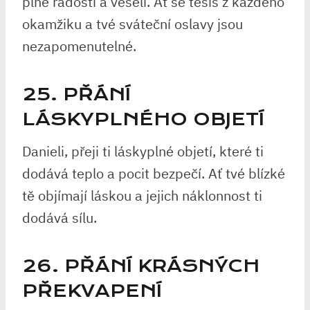
plné radosti a veselí. Ať se těšíš z každého
okamžiku a tvé sváteční oslavy jsou
nezapomenutelné.
25. PŘÁNÍ
LÁSKYPLNÉHO OBJETÍ
Danieli, přeji ti láskyplné objetí, které ti
dodává teplo a pocit bezpečí. Ať tvé blízké
tě objímají láskou a jejich náklonnost ti
dodává sílu.
26. PŘÁNÍ KRÁSNÝCH
PŘEKVAPENÍ