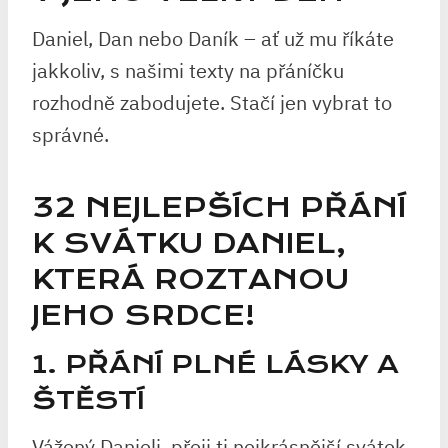
Daniel, Dan nebo Daník – ať už mu říkáte
jakkoliv, s našimi texty na přáníčku
rozhodně zabodujete. Stačí jen vybrat to
správné.
32 NEJLEPŠÍCH PŘÁNÍ
K SVÁTKU DANIEL,
KTERÁ ROZTANOU
JEHO SRDCE!
1. PŘÁNÍ PLNÉ LÁSKY A
ŠTĚSTÍ
Vážený Danieli, přeji ti nejkrásnější svátek