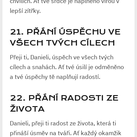
chvílích. Ať tvé srdce je naplněno vírou v
lepší zítřky.
21. PŘÁNÍ ÚSPĚCHU VE
VŠECH TVÝCH CÍLECH
Přeji ti, Danieli, úspěch ve všech tvých
cílech a snahách. Ať tvé úsilí je odměněno
a tvé úspěchy tě naplňují radostí.
22. PŘÁNÍ RADOSTI ZE
ŽIVOTA
Danieli, přeji ti radost ze života, která ti
přináší úsměv na tváři. Ať každý okamžik