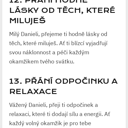
12. PŘÁNÍ HODNĚ
LÁSKY OD TĚCH, KTERÉ
MILUJEŠ
Milý Danieli, přejeme ti hodně lásky od
těch, které miluješ. Ať ti blízcí vyjadřují
svou náklonnost a péči každým
okamžikem tvého svátku.
13. PŘÁNÍ ODPOČINKU A
RELAXACE
Vážený Danieli, přeji ti odpočinek a
relaxaci, které ti dodají sílu a energii. Ať
každý volný okamžik je pro tebe