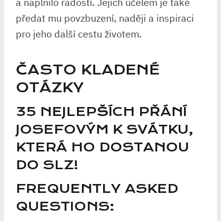
a naplnilo radostí. Jejich účelem je také
předat mu povzbuzení, naději a inspiraci
pro jeho další cestu životem.
ČASTO KLADENÉ
OTÁZKY
35 NEJLEPŠÍCH PŘÁNÍ
JOSEFOVÝM K SVÁTKU,
KTERÁ HO DOSTANOU
DO SLZ!
FREQUENTLY ASKED
QUESTIONS: