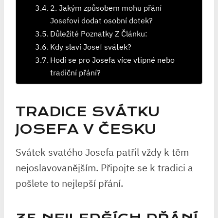
2. Jakým způsobem mohu přání
Josefovi dodat osobní dotek?
Důležité Poznatky Z Článku:
Kdy slaví Josef svátek?
Hodí se pro Josefa více vtipné nebo
tradiční přání?
TRADICE SVÁTKU
JOSEFA V ČESKU
Svátek svatého Josefa patřil vždy k těm
nejoslavovanějším. Připojte se k tradici a
pošlete to nejlepší přání.