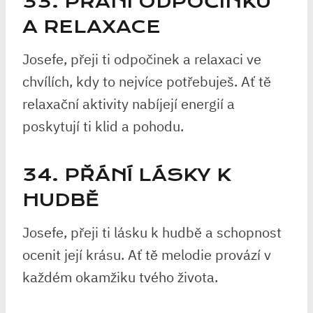
33. PŘÁNÍ ODPOČINKU
A RELAXACE
Josefe, přeji ti odpočinek a relaxaci ve
chvílích, kdy to nejvíce potřebuješ. Ať tě
relaxační aktivity nabíjejí energií a
poskytují ti klid a pohodu.
34. PŘÁNÍ LÁSKY K
HUDBĚ
Josefe, přeji ti lásku k hudbě a schopnost
ocenit její krásu. Ať tě melodie provází v
každém okamžiku tvého života.