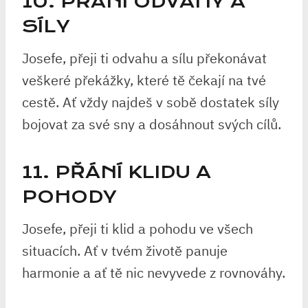
10. PŘÁNÍ ODVAHY A
SÍLY
Josefe, přeji ti odvahu a sílu překonávat
veškeré překážky, které tě čekají na tvé
cestě. Ať vždy najdeš v sobě dostatek síly
bojovat za své sny a dosáhnout svých cílů.
11. PŘÁNÍ KLIDU A
POHODY
Josefe, přeji ti klid a pohodu ve všech
situacích. Ať v tvém životě panuje
harmonie a ať tě nic nevyvede z rovnováhy.