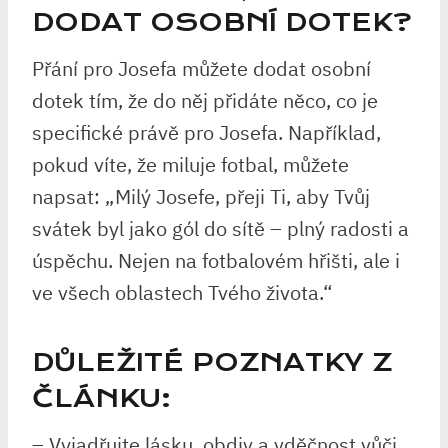
DODAT OSOBNÍ DOTEK?
Přání pro Josefa můžete dodat osobní
dotek tím, že do něj přidáte něco, co je
specifické právě pro Josefa. Například,
pokud víte, že miluje fotbal, můžete
napsat: „Milý Josefe, přeji Ti, aby Tvůj
svátek byl jako gól do sítě – plný radosti a
úspěchu. Nejen na fotbalovém hřišti, ale i
ve všech oblastech Tvého života.“
DŮLEŽITÉ POZNATKY Z
ČLÁNKU:
– Vyjadřujte lásku, obdiv a vděčnost vůči