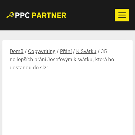
Přeskočit
na
obsah
Domů
/
Copywriting
/
Přání
/
K Svátku
/
35
nejlepších přání Josefovým k svátku, která ho
dostanou do slz!