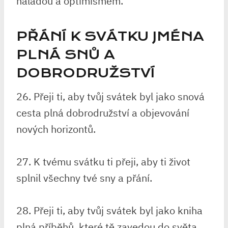
náladou a optimismem.
PŘÁNÍ K SVÁTKU JMÉNA
PLNÁ SNŮ A
DOBRODRUŽSTVÍ
26. Přeji ti, aby tvůj svátek byl jako snová
cesta plná dobrodružství a objevování
nových horizontů.
27. K tvému svátku ti přeji, aby ti život
splnil všechny tvé sny a přání.
28. Přeji ti, aby tvůj svátek byl jako kniha
plná příběhů, které tě zavedou do světa