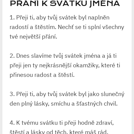
PŘÁNÍ K SVÁTKU JMÉNA
1. Přeji ti, aby tvůj svátek byl naplněn
radostí a štěstím. Nechť se ti splní všechny
tvé největší přání.
2. Dnes slavíme tvůj svátek jména a já ti
přeji jen ty nejkrásnější okamžiky, které ti
přinesou radost a štěstí.
3. Přeji ti, aby tvůj svátek byl jako slunečný
den plný lásky, smíchu a šťastných chvil.
4. K tvému svátku ti přeji hodně zdraví,
štěstí a lásky od těch, které máš rád.