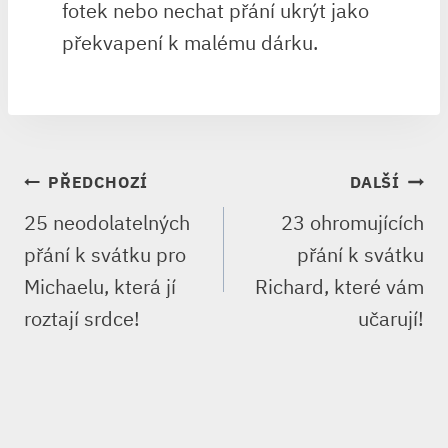
fotek nebo nechat přání ukrýt jako
překvapení k malému dárku.
NAVIGACE
PŘEDCHOZÍ
DALŠÍ
PRO
25 neodolatelných
23 ohromujících
PŘÍSPĚVEK
přání k svátku pro
přání k svátku
Michaelu, která jí
Richard, které vám
roztají srdce!
učarují!