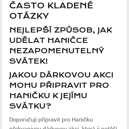
ČASTO KLADENÉ
OTÁZKY
NEJLEPŠÍ ZPŮSOB, JAK
UDĚLAT HANIČCE
NEZAPOMENUTELNÝ
SVÁTEK!
JAKOU DÁRKOVOU AKCI
MOHU PŘIPRAVIT PRO
HANIČKU K JEJÍMU
SVÁTKU?
Doporučuji připravit pro Haničku
překvapivou dárkovou akci, která ji potěší.