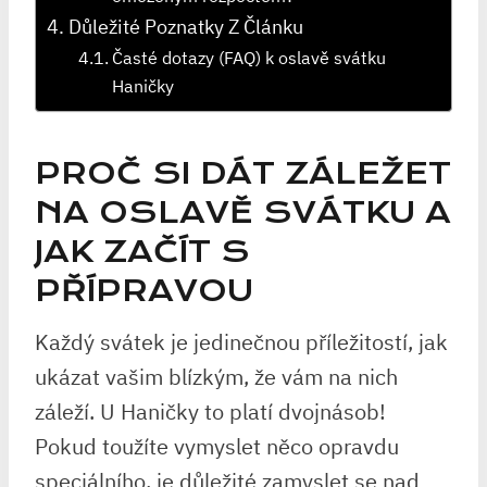
Důležité Poznatky Z Článku
Časté dotazy (FAQ) k oslavě svátku
Haničky
PROČ SI DÁT ZÁLEŽET
NA OSLAVĚ SVÁTKU A
JAK ZAČÍT S
PŘÍPRAVOU
Každý svátek je jedinečnou příležitostí, jak
ukázat vašim blízkým, že vám na nich
záleží. U Haničky to platí dvojnásob!
Pokud toužíte vymyslet něco opravdu
speciálního, je důležité zamyslet se nad