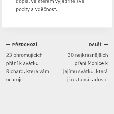
dopis, ve kterém vyjádříte své
pocity a vděčnost.
NAVIGACE
PŘEDCHOZÍ
DALŠÍ
PRO
23 ohromujících
30 nejkrásnějších
PŘÍSPĚVEK
přání k svátku
přání Monice k
Richard, které vám
jejímu svátku, která
učarují!
ji roztančí radostí!