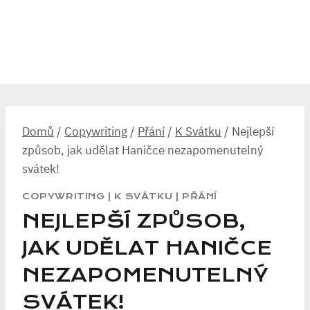
Domů
/
Copywriting
/
Přání
/
K Svátku
/
Nejlepší
způsob, jak udělat Haničce nezapomenutelný
svátek!
COPYWRITING
|
K SVÁTKU
|
PŘÁNÍ
NEJLEPŠÍ ZPŮSOB,
JAK UDĚLAT HANIČCE
NEZAPOMENUTELNÝ
SVÁTEK!