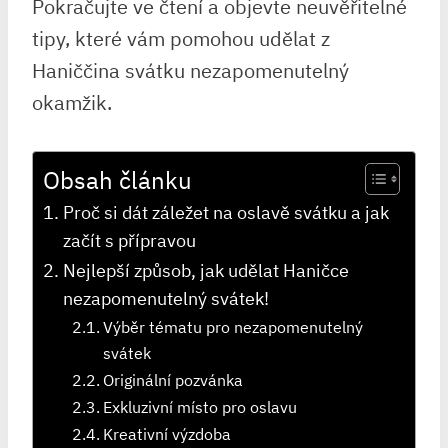
Pokračujte ve čtení a objevte neuvěřitelné
tipy, které vám pomohou udělat z
Haniččina svátku nezapomenutelný
okamžik.
Obsah článku
Proč si dát záležet na oslavě svátku a jak
začít s přípravou
Nejlepší způsob, jak udělat Haničce
nezapomenutelný svátek!
Výběr tématu pro nezapomenutelný
svátek
Originální pozvánka
Exkluzivní místo pro oslavu
Kreativní výzdoba