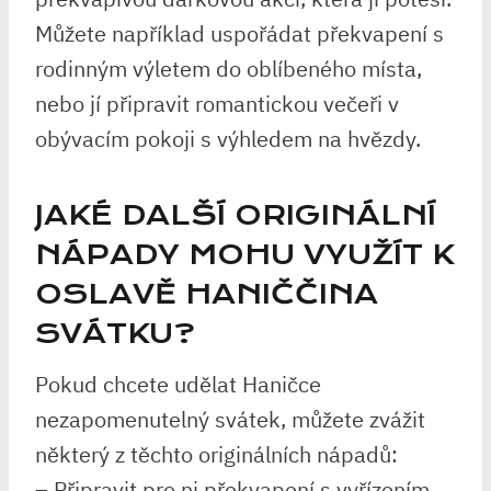
Můžete například uspořádat překvapení s
rodinným výletem do oblíbeného místa,
nebo jí připravit romantickou večeři v
obývacím pokoji s výhledem na hvězdy.
JAKÉ DALŠÍ ORIGINÁLNÍ
NÁPADY MOHU VYUŽÍT K
OSLAVĚ HANIČČINA
SVÁTKU?
Pokud chcete udělat Haničce
nezapomenutelný svátek, můžete zvážit
některý z těchto originálních nápadů:
– Připravit pro ni překvapení s vyřízením