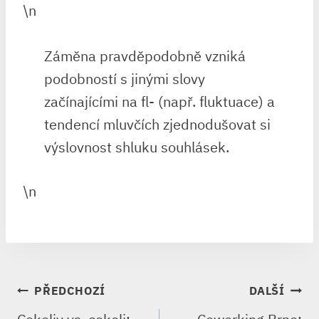
\n
Záměna pravděpodobně vzniká
podobností s jinými slovy
začínajícími na fl- (např. fluktuace) a
tendencí mluvčích zjednodušovat si
výslovnost shluku souhlásek.
\n
NAVIGACE
PŘEDCHOZÍ
DALŠÍ
PRO