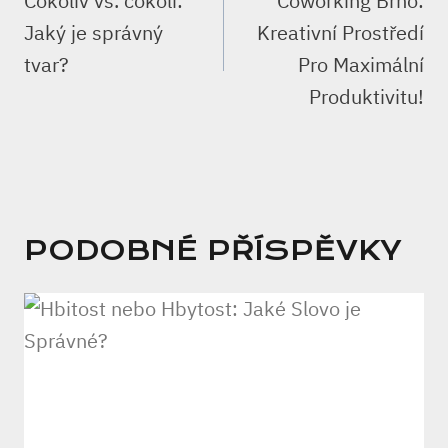
Cokoliv vs. cokoli:
Coworking Brno:
PŘÍSPĚVEK
Jaký je správný
Kreativní Prostředí
tvar?
Pro Maximální
Produktivitu!
PODOBNÉ PŘÍSPĚVKY