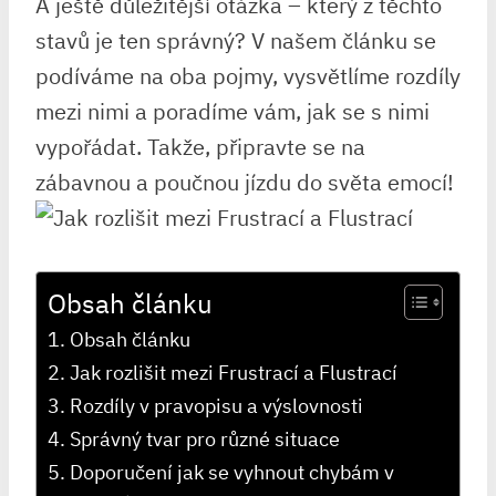
A ještě důležitější otázka – který z těchto
stavů je ten správný? V našem článku se
podíváme na oba pojmy, vysvětlíme rozdíly
mezi nimi a poradíme vám, jak se s nimi
vypořádat. Takže, připravte se na
zábavnou a poučnou jízdu do světa emocí!
Obsah článku
Obsah článku
Jak rozlišit mezi Frustrací a Flustrací
Rozdíly v pravopisu a výslovnosti
Správný tvar pro různé situace
Doporučení jak se vyhnout chybám v