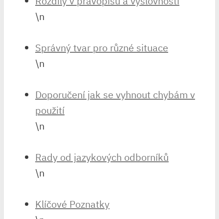
Rozdíly v pravopisu a výslovnosti
\n
Správný tvar pro různé situace
\n
Doporučení jak se vyhnout chybám v
použití
\n
Rady od jazykových odborníků
\n
Klíčové Poznatky