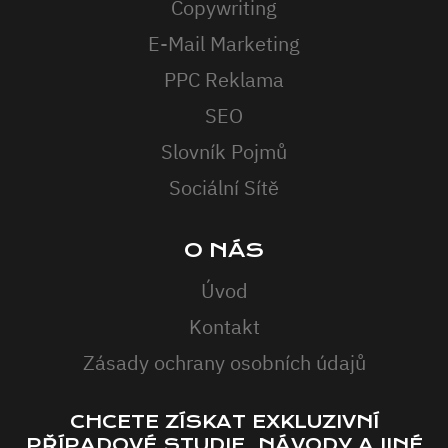
Copywriting
E-Mail Marketing
PPC Reklama
SEO
Slovník Pojmů
Sociální Sítě
O NÁS
Úvod
Kontakt
Zásady ochrany osobních údajů
CHCETE ZÍSKAT EXKLUZIVNÍ
PŘÍPADOVÉ STUDIE, NÁVODY A JINÉ