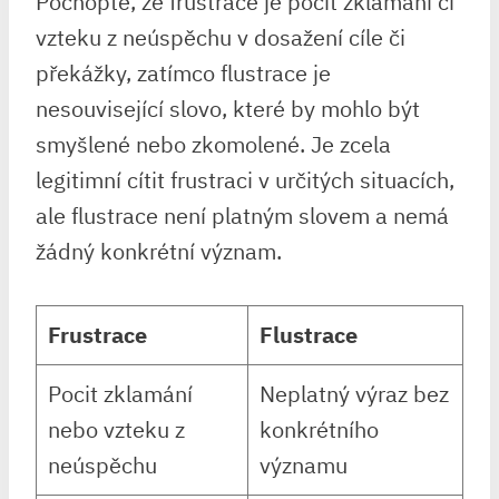
Pochopte, že frustrace je pocit zklamání či
vzteku z neúspěchu v dosažení cíle či
překážky, zatímco flustrace je
nesouvisející slovo, které by mohlo být
smyšlené nebo zkomolené. Je zcela
legitimní cítit frustraci v určitých situacích,
ale flustrace není platným slovem a nemá
žádný konkrétní význam.
Frustrace
Flustrace
Pocit zklamání
Neplatný výraz bez
nebo vzteku z
konkrétního
neúspěchu
významu