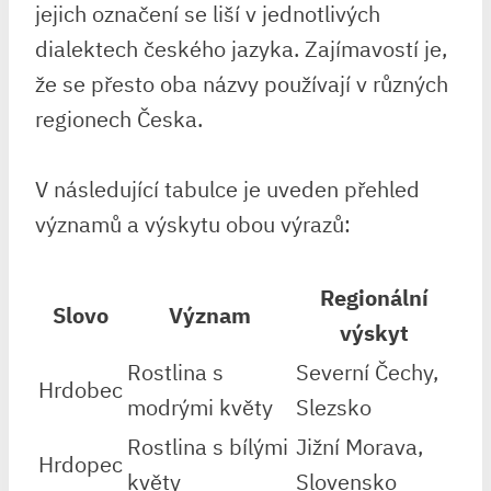
jejich⁤ označení ⁣se liší⁤ v jednotlivých
dialektech českého⁣ jazyka. Zajímavostí je,⁣
že se ⁣přesto oba názvy používají v různých
regionech ⁣Česka.
V ⁢následující tabulce je uveden přehled
významů a výskytu ⁢obou ‍výrazů:
Regionální
Slovo
Význam
‍výskyt
Rostlina s
Severní ​Čechy,
Hrdobec
modrými​ květy
Slezsko
Rostlina ​s bílými⁣
Jižní Morava,
Hrdopec
květy
Slovensko