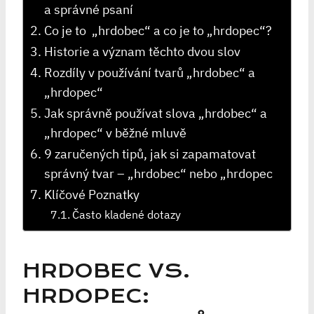
a správné psaní
Co je to ⁣ „hrdobec“ ⁣a co je to „hrdopec“?
Historie a ‌význam těchto dvou slov
Rozdíly v používání tvarů „hrdobec“ a‍
„hrdopec“
Jak správně používat slova „hrdobec“ a⁢
„hrdopec“ v běžné ⁣mluvě
9 zaručených ​tipů, jak si⁢ zapamatovat
správný ⁢tvar – „hrdobec“ ⁤nebo „hrdopec
Klíčové Poznatky
Často kladené dotazy
HRDOBEC VS.
HRDOPEC: