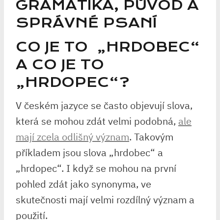
GRAMATIKA, PŮVOD A
SPRÁVNÉ PSANÍ
CO JE TO ⁣ „HRDOBEC“
⁣A CO JE TO
„HRDOPEC“?
V českém jazyce⁤ se často objevují slova, ​
která se mohou zdát velmi podobná,
ale
mají zcela odlišný význam
.​ Takovým
příkladem⁢ jsou slova‌ „hrdobec“ a ⁣
„hrdopec“. I když se mohou ⁢na první
‌pohled zdát jako synonyma, ve
skutečnosti ⁤mají velmi rozdílný význam a
použití.