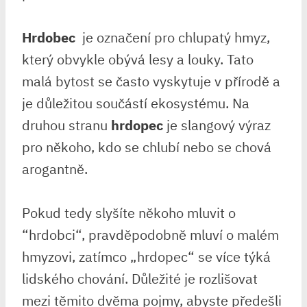
Hrdobec
‍ je ⁢označení⁤ pro chlupatý hmyz,
který obvykle⁢ obývá lesy a louky. Tato
‌malá bytost se ​často vyskytuje v přírodě a
‌je důležitou součástí ekosystému. Na
druhou stranu
hrdopec
je slangový ‌výraz
pro někoho, kdo se chlubí nebo se‍ chová
arogantně.
Pokud tedy slyšíte​ někoho mluvit o
⁢“hrdobci“, pravděpodobně​ mluví o malém
hmyzovi, zatímco „hrdopec“ ​se více ⁢týká
lidského‌ chování. Důležité je rozlišovat
mezi těmito dvěma pojmy, abyste ⁤předešli⁢