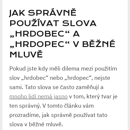
JAK SPRÁVNĚ
POUŽÍVAT SLOVA
„HRDOBEC“ A⁢
„HRDOPEC“ V BĚŽNÉ
⁣MLUVĚ
Pokud jste kdy měli​ dilema mezi použitím
slov⁣ „hrdobec“ ⁢nebo „hrdopec“, nejste
sami. Tato slova ‍se často‍ zaměňují a
mnoho lidí nemá jasno
v tom,⁤ který tvar ‌je
ten správný. V tomto článku ‌vám
prozradíme, jak⁣ správně používat tato
slova‌ v⁣ běžné mluvě.