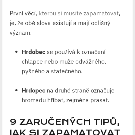
První věcí,
kterou si musíte zapamatovat
,
je,⁤ že ⁣obě⁣ slova existují a‌ mají‍ odlišný
význam.
Hrdobec
se používá k označení
chlapce ‌nebo muže odvážného,
pyšného a⁤ statečného.
Hrdopec
na⁢ druhé straně označuje
hromadu hříbat, zejména prasat.
9 ZARUČENÝCH ​TIPŮ,
JAK SI⁢ ZAPAMATOVAT