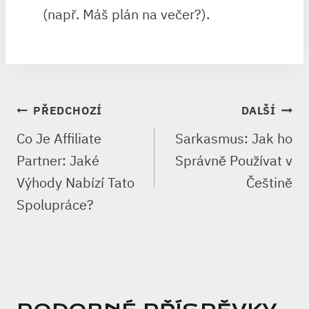
(např. Máš plán na večer?).
NAVIGACE
PŘEDCHOZÍ
DALŠÍ
PRO
Co Je Affiliate
Sarkasmus: Jak ho
PŘÍSPĚVEK
Partner: Jaké
Správně Používat v
Výhody Nabízí Tato
Češtině
Spolupráce?