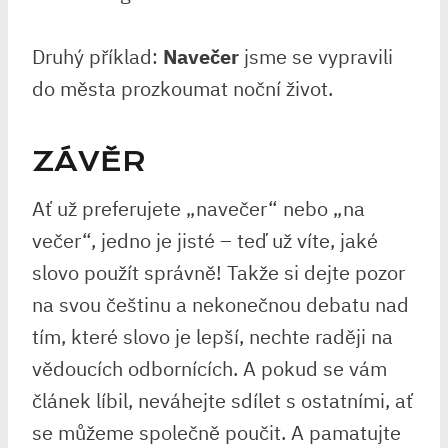
Druhý příklad:
Navečer
jsme se vypravili
do⁢ města prozkoumat noční život.
ZÁVĚR
Ať ‌už preferujete „navečer“ ⁢nebo „na
večer“, jedno je ​jisté – teď už víte, jaké
slovo použít správně! Takže si dejte pozor
na svou⁤ češtinu a nekonečnou debatu nad
‍tím, které⁣ slovo je lepší, nechte raději na
⁢vědoucích odbornících.⁢ A pokud ⁢se vám
článek líbil, neváhejte sdílet⁤ s⁤ ostatními, ať‌
se ⁤můžeme společně poučit. A pamatujte