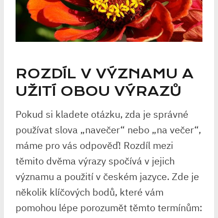
ROZDÍL V‌ VÝZNAMU A
UŽITÍ OBOU VÝRAZŮ
Pokud si kladete‍ otázku, zda je správné
používat slova „navečer“ nebo „na ⁢večer“,
máme pro vás odpověď! Rozdíl mezi
těmito dvěma výrazy spočívá v jejich
‍významu a⁤ použití v českém jazyce.‌ Zde je
několik klíčových bodů, které vám
pomohou lépe porozumět těmto termínům: