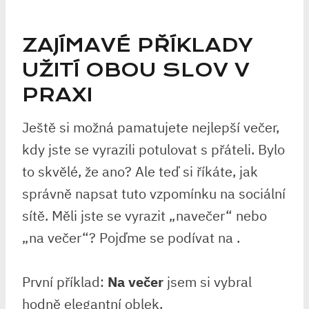
ZAJÍMAVÉ ⁤PŘÍKLADY
UŽITÍ OBOU SLOV V
PRAXI
Ještě si možná pamatujete nejlepší⁤ večer,
kdy jste se vyrazili potulovat s přáteli. Bylo
to skvělé, že ano?⁣ Ale teď​ si říkáte,⁤ jak
správně napsat tuto vzpomínku na sociální⁣
sítě. Měli jste⁣ se vyrazit „navečer“ nebo
„na ⁤večer“? Pojďme se podívat na . ‍
První příklad:
Na večer
jsem si vybral
hodně elegantní oblek.