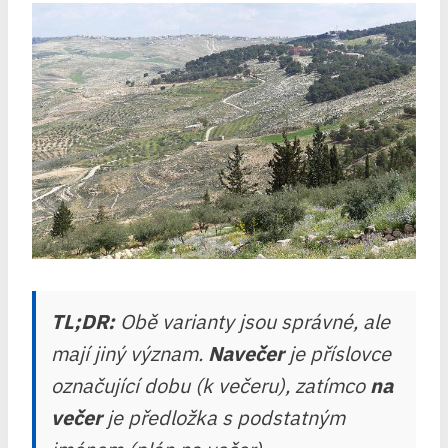
TL;DR:
Obě varianty jsou správné, ale
mají jiný význam.
Navečer
je příslovce
označující dobu (k večeru), zatímco
na
večer
je předložka s podstatným