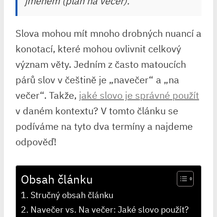
jménem (plán na večer).
Slova mohou⁤ mít mnoho drobných⁤ nuancí a
konotací, které mohou ovlivnit celkový
význam věty. Jedním ⁢z často matoucích
párů slov v češtině je „navečer“ a „na
večer“. Takže,
jaké slovo je správné použít
v daném kontextu? V tomto‌ článku se
podíváme na tyto ⁢dva termíny a najdeme
odpověď!
Obsah článku
Stručný obsah článku
Navečer vs. ​Na večer: Jaké slovo ​použít?