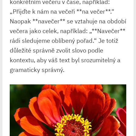
konkrétním večeru v čase,​ například:
„Přijďte k nám na večeři **na večer**.“
⁤Naopak **navečer** se vztahuje na období
večera jako celek, například: „**Navečer**
rádi sledujeme⁤ oblíbený pořad.“ ‍Je totiž
důležité správně zvolit slovo ⁢podle
kontextu, aby váš ⁤text⁤ byl ⁣srozumitelný‍ a
gramaticky správný.