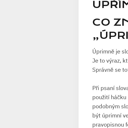
UPŘÍ
CO Z
„ÚPR
Úprimně je sl
Je to výraz, ⁤
Správně se to
Při psaní slov
použití háčku
podobným ​sl
být úprimní ⁤
pravopisnou‌ f