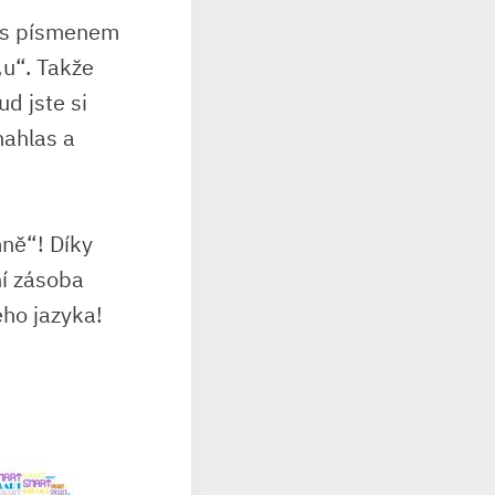
e s písmenem
„u“. Takže
 jste si⁤
 nahlas a
ně“! Díky
í ⁢zásoba
ého jazyka!