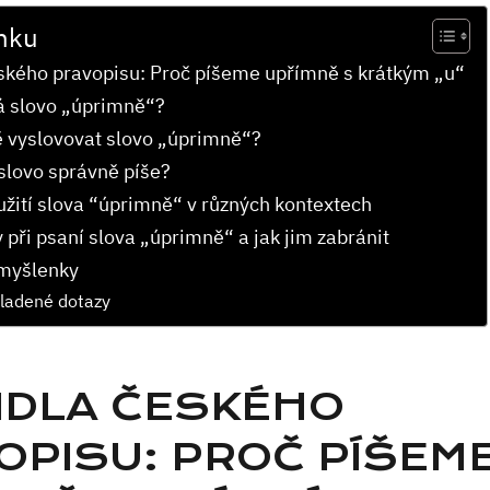
nku
ského pravopisu: Proč píšeme upřímně s krátkým „u“
 slovo „úprimně“?
 vyslovovat slovo „úprimně“?
 slovo správně píše?
žití ⁤slova ​“úprimně“⁣ v různých kontextech
 při psaní slova „úprimně“ a jak jim zabránit
myšlenky
ladené dotazy
IDLA ČESKÉHO
OPISU: PROČ PÍŠEM