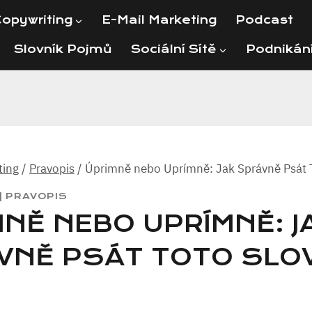
opywriting
E-Mail Marketing
Podcast
Slovník Pojmů
Sociální Sítě
Podnikán
ting
/
Pravopis
/
Úprimně nebo Uprímně: Jak Správně Psát 
|
PRAVOPIS
NĚ NEBO UPRÍMNĚ: J
VNĚ PSÁT TOTO SLO