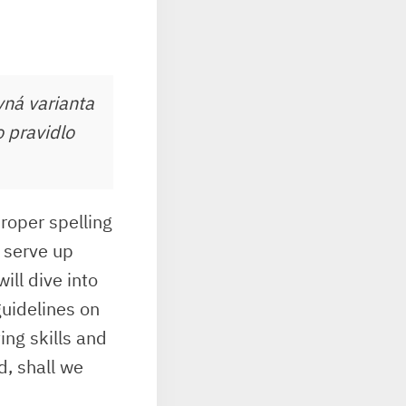
vná varianta
o pravidlo
proper spelling
 ​serve up
will dive into
guidelines on
ng​ skills and
d, shall we