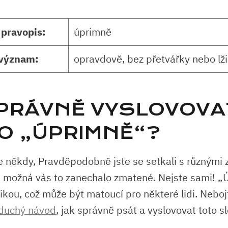
⁤pravopis:
úprimně
význam:
opravdově, ​bez přetvářky nebo⁤ lži
SPRÁVNĚ VYSLOVOVA
O „ÚPRIMNĚ“?
te někdy,‌ Pravděpodobně jste se setkali s různými 
a možná vás to zanechalo zmatené. Nejste sami! „Ú
tikou, což může ​být matoucí pro některé lidi. Neboj
oduchý návod
, jak ‌správně psát a vyslovovat toto s