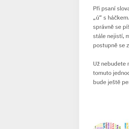
Při psaní‌ sl
„ú“ s háčkem.
správně se píš
stále nejistí,
postupně se⁤ 
Už nebudete m
tomuto jednodu
bude ‍ještě pe