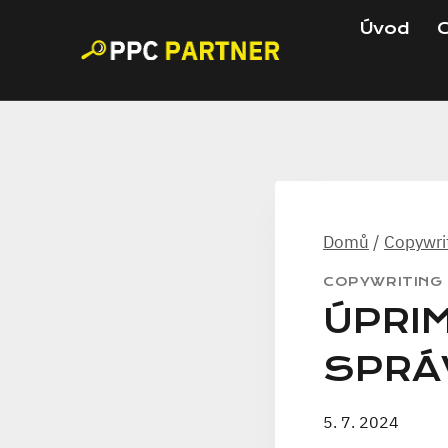
Přeskočit
Úvod
C
na
obsah
Domů
/
Copywri
COPYWRITING
ÚPRIM
SPRÁ
5. 7. 2024