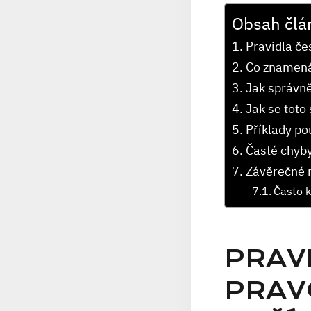
Obsah člá
Pravidla če
Co znamená
Jak správně
Jak se toto⁣
Příklady pou
Časté chyby
Závěrečné 
Často k
PRAV
PRAV