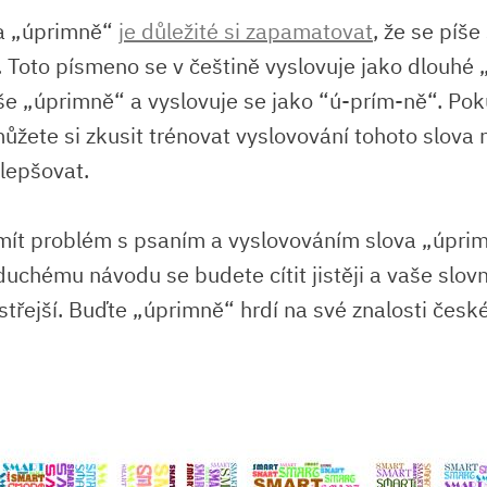
ova „úprimně“
je důležité si zapamatovat
, že se píš
⁢ Toto písmeno se v češtině vyslovuje jako dlouhé 
e „úprimně“ a vyslovuje se jako ‍“ú-prím-ně“. Pokud
 můžete⁤ si zkusit trénovat vyslovování tohoto slova​
zlepšovat.
ít problém s psaním a⁣ vyslovováním slova „úprim
chému návodu se ⁣budete cítit jistěji a vaše slovn
střejší. Buďte „úprimně“ hrdí ⁢na své znalosti česk