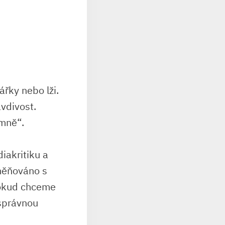
řky nebo lži.
avdivost.
imně“.
diakritiku a
měňováno s
Pokud chceme
 správnou