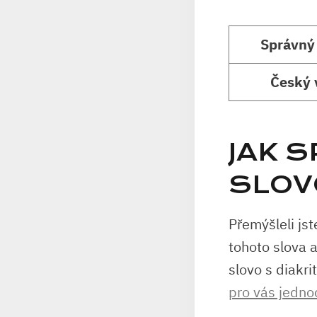
Správný 
Český 
JAK 
SLOV
Přemýšleli ‌js
tohoto slova 
slovo s diakri
pro vás jedn