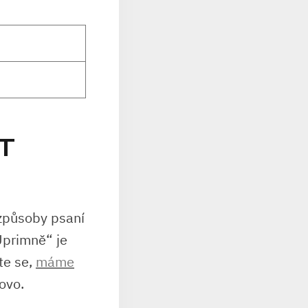
T
⁣způsoby psaní
primně“ ​je
te se,
máme
lovo.