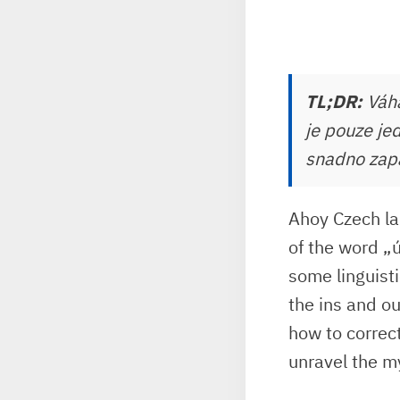
TL;DR:
Váhá
je pouze jed
snadno zap
Ahoy⁤ Czech la
of ⁢the word „
some‌ linguisti
the ins and ou
how to correct
unravel the ​m