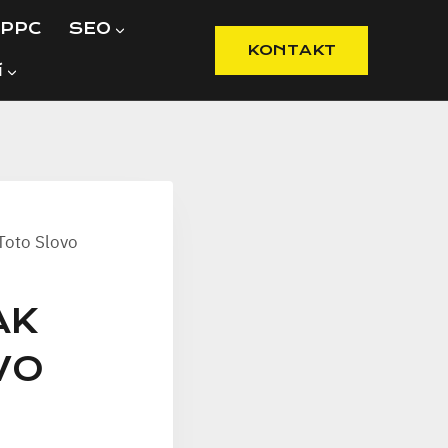
PPC
SEO
KONTAKT
í
Toto Slovo
AK
VO