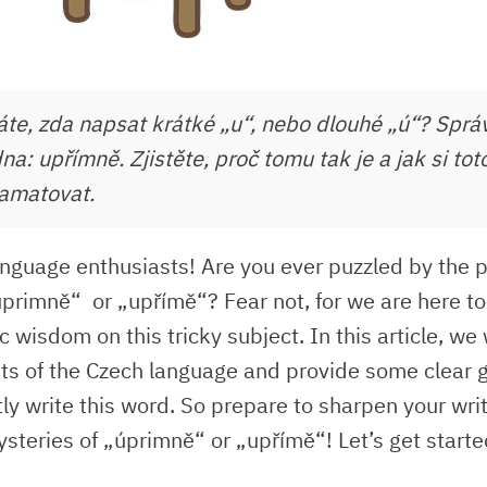
te, zda napsat krátké „u“, nebo dlouhé „ú“? Sprá
na: upřímně. Zjistěte, proč tomu tak je a jak si tot
amatovat.
nguage enthusiasts! ‌Are you ever puzzled ⁤by ⁣the 
úprimně“ ‌ or „upřímě“?⁣ Fear not, for we are here to
c wisdom on this tricky subject.​ In this article, we 
ts of​ the Czech language and provide some ‌clear 
ly write this word. So prepare to sharpen your⁣ writi
ysteries of „úprimně“ or „upřímě“! Let’s get starte