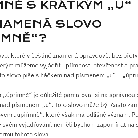
MNĚ S KRÁTKÝM „U“
NAMENÁ SLOVO
IMNĚ“?
ovo, které v češtině znamená opravdově, bez přetvá
kterým můžeme vyjádřit upřímnost, otevřenost a⁢ pr
to slovo⁣ píše s háčkem nad písmenem⁣ „u“ – „úpr
a „úprimně“ je důležité ⁢pamatovat ‍si ⁤na správnou 
 nad písmenem „u“. Toto slovo může být často za
ovem „upřímně“, které však má odlišný význam. ‍
ve svém vyjadřování, ⁤neměli bychom zapomínat na
ormu⁣ tohoto​ slova.