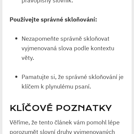
pravopisný slovník.
Používejte správné⁢ skloňování:
Nezapomeňte⁢ správně​ skloňovat
vyjmenovaná slova podle‌ kontextu
věty.
Pamatujte ​si, že ⁢správné skloňování‌ je
klíčem ⁤k plynulému ​psaní.
KLÍČOVÉ POZNATKY
Věříme, ‌že⁢ tento článek vám pomohl‌ lépe⁣
porozumět​ slovní druhy vyjmenovaných