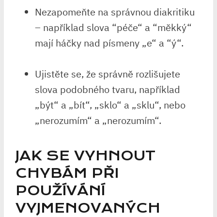
Nezapomeňte​ na správnou diakritiku
– ⁢například slova ⁣“péče“ a ⁣“měkký“
mají háčky nad písmeny „e“ a ‍“ý“.
Ujistěte se, že správně rozlišujete‌
slova podobného tvaru,​ například
„být“ a „bít“, „sklo“ a „sklu“, nebo
„nerozumím“ a „nerozumím“.
JAK SE ​VYHNOUT
CHYBÁM PŘI
POUŽÍVÁNÍ
VYJMENOVANÝCH