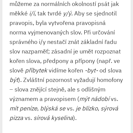
můžeme za normálních okolností psát jak
měkké
i/í
, tak tvrdé
y/ý
. Aby se sjednotil
pravopis, byla vytvořena pravopisná
norma vyjmenovaných slov. Při určování
správného i/y nestačí znát základní řadu
slov nazpaměť; zásadní je umět rozpoznat
kořen slova, předpony a přípony (např. ve
slově
příbytek
vidíme kořen
-byt-
od slova
být
). Zvláštní pozornost vyžadují homofony
– slova znějící stejně, ale s odlišným
významem a pravopisem (
mýt nádobí
vs.
mít peníze
,
blýská se
vs.
je blízko
,
sýrová
pizza
vs.
sírová kyselina
).