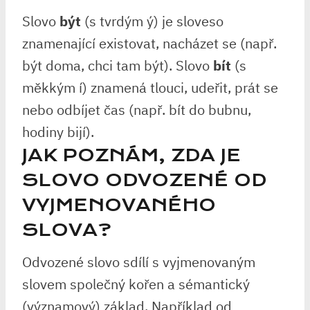
Slovo
být
(s tvrdým ý) je sloveso
znamenající existovat, nacházet se (např.
být doma, chci tam být). Slovo
bít
(s
měkkým í) znamená tlouci, udeřit, prát se
nebo odbíjet čas (např. bít do bubnu,
hodiny bijí).
JAK POZNÁM, ZDA JE
SLOVO ODVOZENÉ OD
VYJMENOVANÉHO
SLOVA?
Odvozené slovo sdílí s vyjmenovaným
slovem společný kořen a sémantický
(významový) základ. Například od