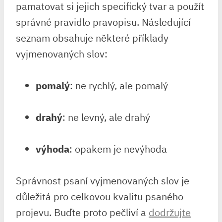
pamatovat si jejich specifický tvar ⁢a použít
správné pravidlo ​pravopisu.‌ Následující⁤
seznam‍ obsahuje ‌některé ‍příklady
vyjmenovaných ⁤slov:
pomalý
:‌ ne rychlý, ⁢ale pomalý
drahý
: ne levný, ale ⁣drahý
výhoda
: opakem je nevýhoda
Správnost⁣ psaní vyjmenovaných⁤ slov‌ je
důležitá pro ⁣celkovou kvalitu psaného
projevu. Buďte ‌proto ‍pečliví a⁣
dodržujte