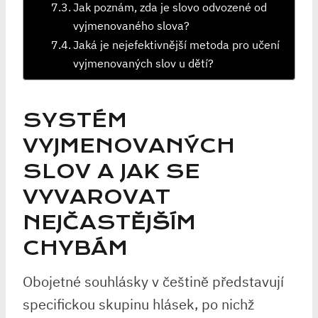
Jak poznám, zda je slovo odvozené od
vyjmenovaného slova?
Jaká je nejefektivnější metoda pro učení
vyjmenovaných slov u dětí?
SYSTÉM
VYJMENOVANÝCH
SLOV A JAK SE
VYVAROVAT
NEJČASTĚJŠÍM
CHYBÁM
Obojetné souhlásky v češtině představují
specifickou skupinu hlásek, po nichž