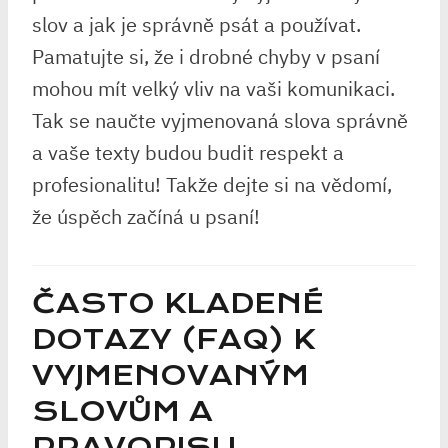
slov a jak ‌je ⁣správně psát a používat.
Pamatujte ​si, ‍že i drobné chyby v psaní​
mohou mít velký vliv⁢ na vaši komunikaci.
Tak se naučte vyjmenovaná slova ‌správně
a vaše texty budou budit‌ respekt a
‌profesionalitu! ​Takže dejte si na vědomí,
že ⁤úspěch začíná u ⁤psaní!
ČASTO KLADENÉ
DOTAZY (FAQ) K
VYJMENOVANÝM
SLOVŮM A
PRAVOPISU