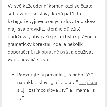
Ve ⁢své ​každodenní komunikaci ​se‌ často
setkáváme se⁣ slovy, která patří do
kategorie vyjmenovaných slov. Tato slova​
mají‍ svá pravidla,‌ která je‌ důležité​
dodržovat, aby naše​ psaní bylo správné a
gramaticky korektní. Zde ⁢je několik‌
doporučení, ‌
jak správně psát
a používat
vyjmenovaná slova:
Pamatujte si ⁢pravidlo „Já‌ nebo ‍já?“ ⁢-
například slova „já“ a „táta“ ‌
se píšou
s⁢ „j“, zatímco slova „ty“ a „máma“ s
„y“.