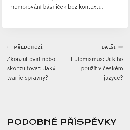
memorování básniček bez kontextu.
NAVIGACE
PŘEDCHOZÍ
DALŠÍ
PRO
Zkonzultovat nebo
Eufemismus: Jak ho
PŘÍSPĚVEK
skonzultovat: Jaký
použít v českém
tvar je správný?
jazyce?
PODOBNÉ PŘÍSPĚVKY