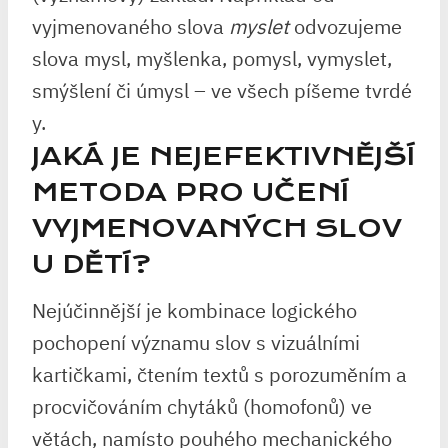
vyjmenovaného slova
myslet
odvozujeme
slova mysl, myšlenka, pomysl, vymyslet,
smýšlení či úmysl – ve všech píšeme tvrdé
y.
JAKÁ JE NEJEFEKTIVNĚJŠÍ
METODA PRO UČENÍ
VYJMENOVANÝCH SLOV
U DĚTÍ?
Nejúčinnější je kombinace logického
pochopení významu slov s vizuálními
kartičkami, čtením textů s porozuměním a
procvičováním chytáků (homofonů) ve
větách, namísto pouhého mechanického