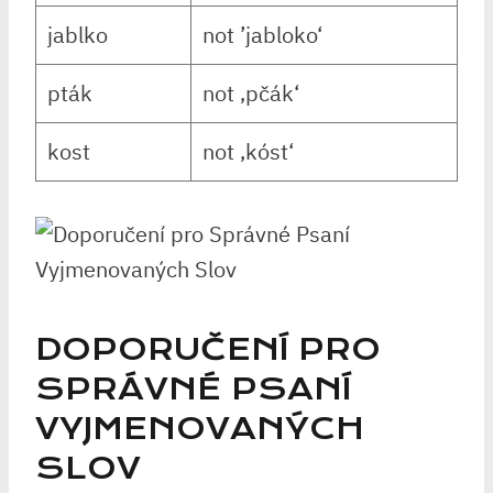
jablko
not ⁢’jabloko‘
pták
not ‚pčák‘
kost
not ‚kóst‘
DOPORUČENÍ PRO
SPRÁVNÉ ​PSANÍ
VYJMENOVANÝCH
SLOV