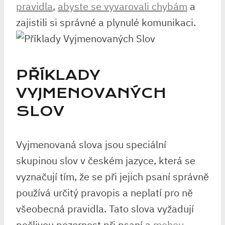
pravidla
,
abyste se vyvarovali chybám
⁢ a
zajistili si⁤ správné a ‌plynulé komunikaci.
PŘÍKLADY
VYJMENOVANÝCH‌
SLOV
Vyjmenovaná slova jsou speciální
skupinou ‍slov v českém‍ jazyce, která se
⁢vyznačují tím, že​ se při⁢ jejich psaní správně
používá určitý ‌pravopis a neplatí pro ně⁣
všeobecná pravidla. Tato slova vyžadují
pečlivou pozornost při psaní‌ a
mohou