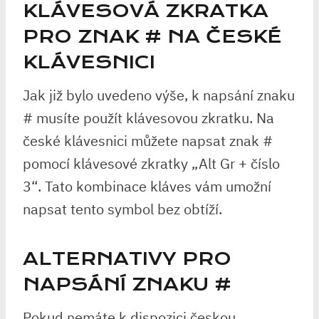
KLÁVESOVÁ ZKRATKA
PRO ZNAK # NA ČESKÉ
KLÁVESNICI
Jak již bylo uvedeno výše, k napsání znaku
# musíte použít klávesovou zkratku. Na
české klávesnici můžete napsat znak #
pomocí klávesové zkratky „Alt Gr + číslo
3“. Tato kombinace kláves vám umožní
napsat tento symbol bez obtíží.
ALTERNATIVY PRO
NAPSÁNÍ ZNAKU #
Pokud nemáte k dispozici českou