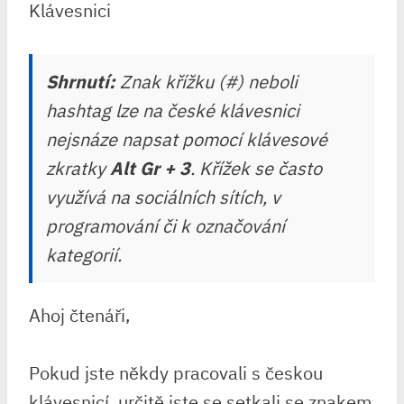
Shrnutí:
Znak křížku (#) neboli
hashtag lze na české klávesnici
nejsnáze napsat pomocí klávesové
zkratky
Alt Gr + 3
. Křížek se často
využívá na sociálních sítích, v
programování či k označování
kategorií.
Ahoj čtenáři,
Pokud jste někdy pracovali s českou
klávesnicí, určitě jste se setkali se znakem