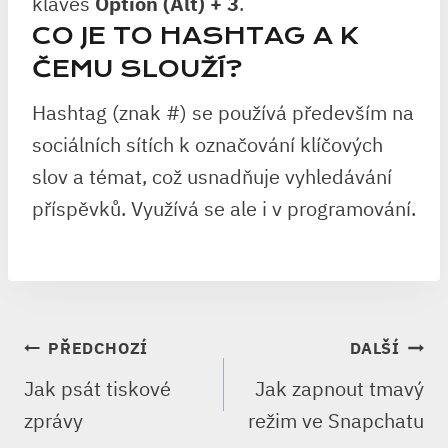
kláves
Option (Alt) + 3
.
CO JE TO HASHTAG A K
ČEMU SLOUŽÍ?
Hashtag (znak #) se používá především na
sociálních sítích k označování klíčových
slov a témat, což usnadňuje vyhledávání
příspěvků. Využívá se ale i v programování.
NAVIGACE
PŘEDCHOZÍ
DALŠÍ
PRO
Jak psát tiskové
Jak zapnout tmavý
PŘÍSPĚVEK
zprávy
režim ve Snapchatu