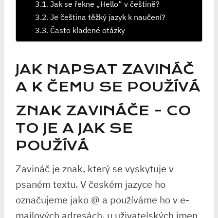
Jak se řekne „Hello“ v češtině?
Je čeština těžký jazyk k naučení?
Často kladené otázky
JAK NAPSAT ZAVINÁČ
A K ČEMU SE POUŽÍVÁ
ZNAK ZAVINÁČE – CO
TO JE A JAK SE
POUŽÍVÁ
Zavináč je znak, který se vyskytuje v
psaném textu. V českém jazyce ho
označujeme jako @ a používáme ho v e-
mailových adresách, u uživatelských jmen