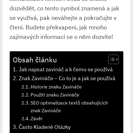
dozvědět, co tento symbol znamená a jak
se využívá, pak neváhejte a pokračujte v
čtení. Budete překvapeni, jak mnoho
zajímavých informací se o něm dozvíte!
Obsah článku
Jak napsat zavináč a k čemu se používá
Znak Zavináče – Co to je a jak se používá
Historie znaku Zavináče
Použití znaku Zavináče
SEO optimalizace textů obsahujících
znak Zavináče
Závěr
Často Kladené Otázky