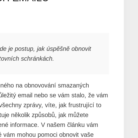
Zde je postup, jak úspěšně obnovit
tovních schránkách.
řeného na obnovování smazaných
ležitý email nebo se vám stalo, že vám
echny zprávy, víte, jak frustrující to
tuje několik způsobů, jak můžete
cené informace. V našem článku vám
ré vám mohou pomoci obnovit vaše