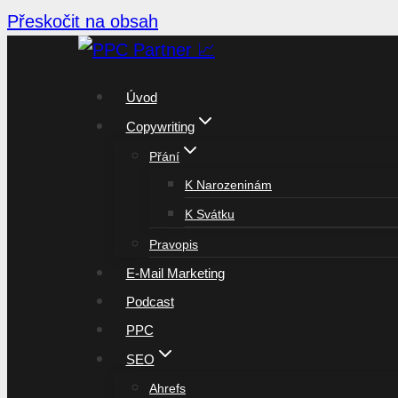
Přeskočit na obsah
Úvod
Copywriting
Přání
K Narozeninám
K Svátku
Pravopis
E-Mail Marketing
Podcast
PPC
SEO
Ahrefs