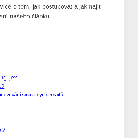
íce o tom, jak postupovat a jak najít
ení našeho článku.
unguje?
u?
obnovování smazaných emailů
at?