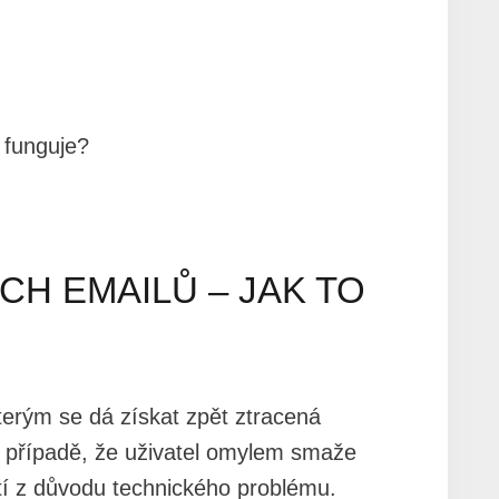
 funguje?
H EMAILŮ – JAK TO
erým se dá získat zpět ztracená
v případě, že uživatel omylem smaže
tí z důvodu technického problému.