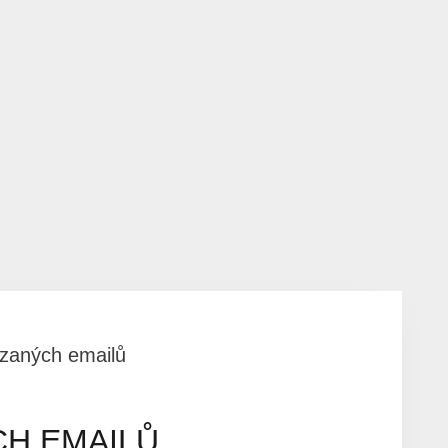
zaných emailů
H EMAILŮ