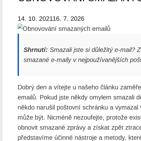
14. 10. 2021
16. 7. 2026
Shrnutí:
Smazali jste si důležitý e-mail? 
smazané e-maily v nejpoužívanějších poš
Dobrý den a vítejte u našeho článku zamě
emailů. Pokud jste někdy omylem smazali dů
někdo narušil poštovní schránku a vymazal vš
může být. Nicméně nezoufejte, protože exis
obnovit smazané zprávy a získat zpět ztra
představíme účinné nástroje a metody, kte