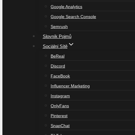
Google Analytics
Google Search Console
Semrush
Slovník Pojmů
Sociální Sítě
BeReal
Discord
FaceBook
Influencer Marketing
Instagram
OnlyFans
Pinterest
SnapChat