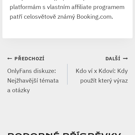
platformám s vlastním affiliate programem
patří celosvětově známý Booking.com.
NAVIGACE
PŘEDCHOZÍ
DALŠÍ
PRO
OnlyFans diskuze:
Kdo ví x Kdoví: Kdy
PŘÍSPĚVEK
Nejžhavější témata
použít který výraz
a otázky