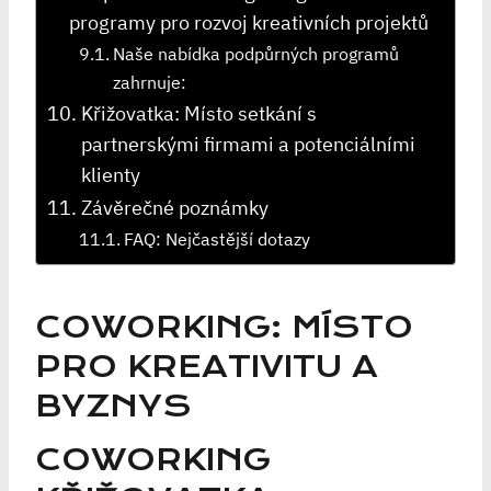
programy pro rozvoj kreativních projektů
Naše nabídka podpůrných programů
zahrnuje:
Křižovatka: Místo setkání s
partnerskými firmami a potenciálními
klienty
Závěrečné poznámky
FAQ: Nejčastější dotazy
COWORKING: MÍSTO
PRO KREATIVITU A
BYZNYS
COWORKING