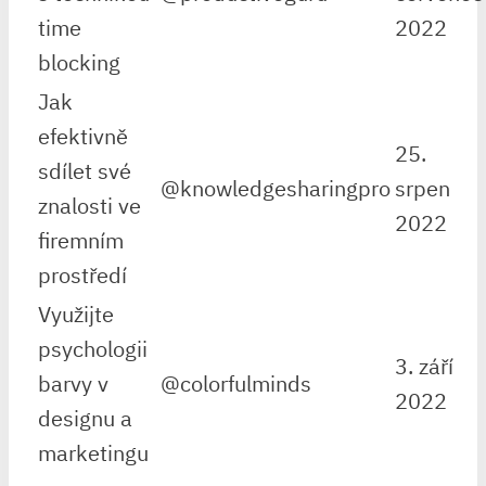
time
2022
blocking
Jak
efektivně
25.
sdílet své
@knowledgesharingpro
srpen
znalosti ve
2022
firemním
prostředí
Využijte
psychologii
3. září
barvy v
@colorfulminds
2022
designu a
marketingu