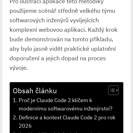
Pro ilustraci aplikace této metodiky
použijeme scénář ⁣středně velkého týmu⁤
softwarových inženýrů vyvíjejících
komplexní⁢ webovou aplikaci. Každý krok
bude demonstrován na tomto příkladu,
aby bylo jasně ⁢vidět⁢ praktické uplatnění
doporučení a jejich dopad na proces
vývoje.
Obsah článku
Proč je Claude Code 2 klíčem k
modernímu softwarovému inženýrství?
Definice a kontext Claude Code 2 pro rok
2026