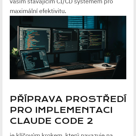
⁣vaším stávajícím⁤ CI/CD systémem⁣ pro
maximální efektivitu.
PŘÍPRAVA PROSTŘEDÍ
PRO IMPLEMENTACI
CLAUDE CODE 2
je klíčovým krokem, ⁣který navazuje na