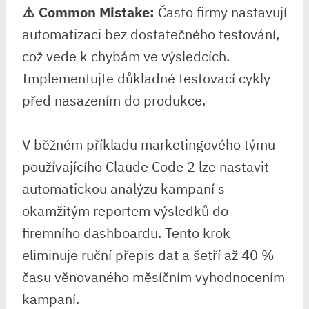
⚠️ Common Mistake:
Často firmy nastavují
automatizaci⁣ bez dostatečného testování,
což vede k chybám ve výsledcích.
Implementujte důkladné ⁢testovací cykly
před nasazením do produkce.
V běžném příkladu marketingového týmu
používajícího Claude Code 2 lze ⁤nastavit
automatickou analýzu kampaní s⁢
okamžitým reportem výsledků do
firemního dashboardu. Tento krok
eliminuje ruční přepis dat a⁤ šetří až 40 ⁣%
⁣času ⁣věnovaného měsíčním vyhodnocením
kampaní.