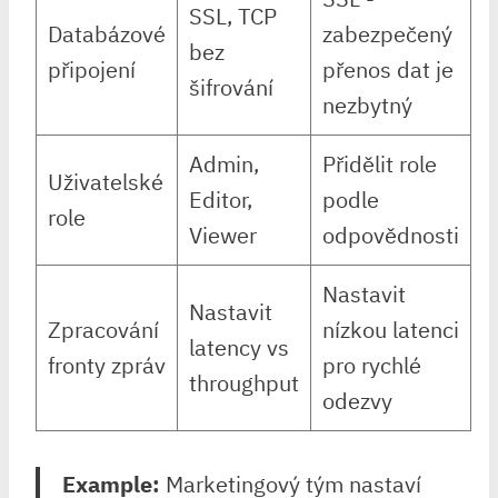
SSL, TCP
Databázové
zabezpečený
bez
připojení
přenos dat je
šifrování
nezbytný
Admin,⁢
Přidělit role
Uživatelské
Editor,
podle
role
Viewer
odpovědnosti
Nastavit
Nastavit
Zpracování⁣
⁣nízkou ⁣latenci
latency vs
fronty zpráv
pro rychlé
throughput
odezvy
Example:
⁣Marketingový tým nastaví