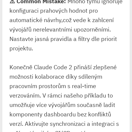
⚠️ Common Mistake:
Mnoho týmů ignoruje
konfiguraci prahových hodnot ⁤pro
automatické návrhy,což vede k zahlcení
vývojářů nerelevantními ⁢upozorněními.
Nastavte jasná pravidla a filtry dle priorit
projektu.
Konečně Claude Code 2 přináší zlepšené
možnosti⁣ kolaborace díky sdíleným
pracovním prostorům s real-time
verzováním. V rámci našeho příkladu to
umožňuje více vývojářům ⁢současně ladit
komponenty dashboardu bez konfliktů
verzí. ⁤Aktivujte synchronizaci⁤ a integraci ⁤s