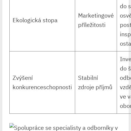
do s
Marketingové
osv
Ekologická stopa
příležitosti
pos
insp
osta
Inve
do š
Zvýšení
Stabilní
odb
konkurenceschopnosti
zdroje příjmů
vzdě
ve 
obo