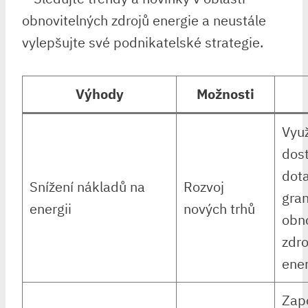
obnovitelných zdrojů energie a neustále
vylepšujte své podnikatelské strategie.
Výhody
Možnosti
Využ
dos
dot
Snížení nákladů na
Rozvoj
gran
energii
nových trhů
obn
zdro
ene
Zapo