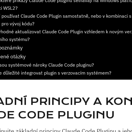
které příkazy Claude⁣ Code pluginu selhávají na Windows platf
ci ⁤WSL2?
í používat ⁢Claude Code Plugin ⁢samostatně, nebo v kombinaci s
i pro⁢ vývoj kódu?
vhodné aktualizovat Claude⁢ Code Plugin vzhledem ⁢k ⁢novým ve
ního systému?
 poznámky
dené otázky
jsou systémové nároky Claude Code pluginu?
je důležité integrovat plugin s verzovacím systémem?
DNÍ⁢ PRINCIPY A KO
DE CODE PLUGINU
efinujte základní principy Claude Code Pluginu a jeh