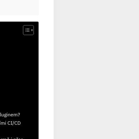
Pluginem?
ími⁢ CI/CD