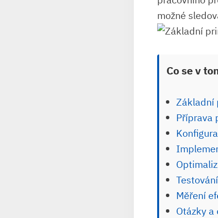
možné sledova
Co se v to
Základní⁢
Příprava 
Konfigura
Implemen
Optimaliz
Testování
Měření ef
Otázky⁢ a