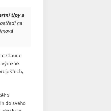
rtní tipy a
rostředí na
témová
t⁢ Claude⁤
t výrazně
projektech,
lkého
gin do svého
, aby bylo