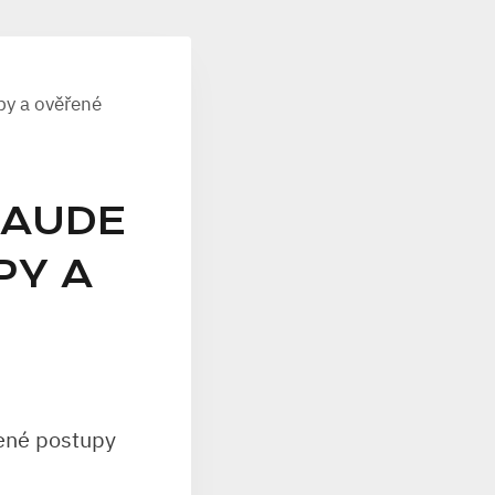
py a ověřené
LAUDE
PY A