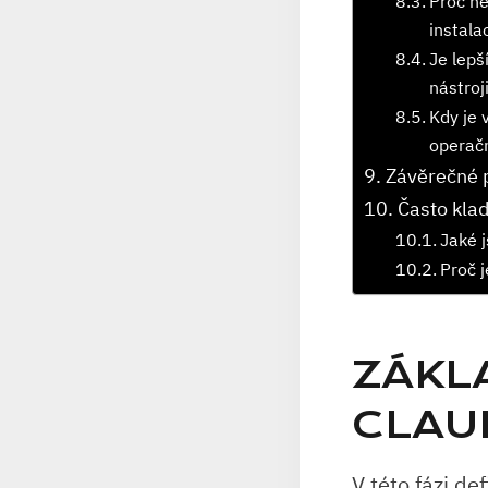
Proč ně
instala
Je lepš
⁣nástroj
Kdy je 
operač
Závěrečné
Často kla
Jaké 
Proč 
ZÁKLA
CLAU
V této fázi ⁤d