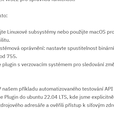
kto:
jte Linuxové subsystémy nebo použijte macOS pro
litu.
stémová oprávnění: nastavte spustitelnost binárn
od 755.
e plugin s⁤ verzovacím ⁤systémem pro sledování z
 našem příkladu automatizovaného testování⁣ API 
 Plugin do ubuntu 22.04 LTS, kde jsme explicitně 
drojového ⁤adresáře a ověřili přístup k síťovým zd