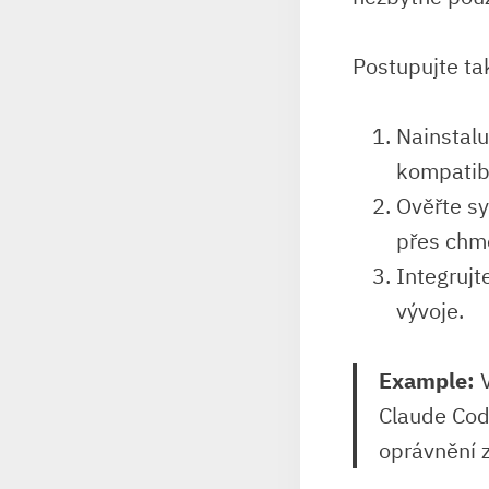
Postupujte ta
Nainstalu
kompatibi
Ověřte sy
přes chm
Integrujt
vývoje.
Example:
V
Claude Code
oprávnění z