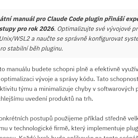
átní manuál pro Claude Code plugin přináší expe
stupy pro rok 2026
. Optimalizujte své vývojové p
Unix/WSL2 a naučte se správně konfigurovat sys
ro stabilní běh pluginu.
o manuálu budete schopni plně a ⁢efektivně využíva
 optimalizaci vývoje a⁤ správy kódu. Tato schopnos
tivitu týmu a⁤ minimalizuje chyby v softwarových ⁤
chlejšímu uvedení ⁤produktů na trh.
 konkrétních postupů použijeme příklad středně ⁤ve
mu v technologické firmě, který implementuje plu
rocesu. Každý krok bude aplikován na tento scénář