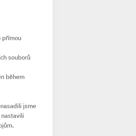
 přímou⁤
ích souborů
měn během
nasadili jsme
nastavili
rojům.