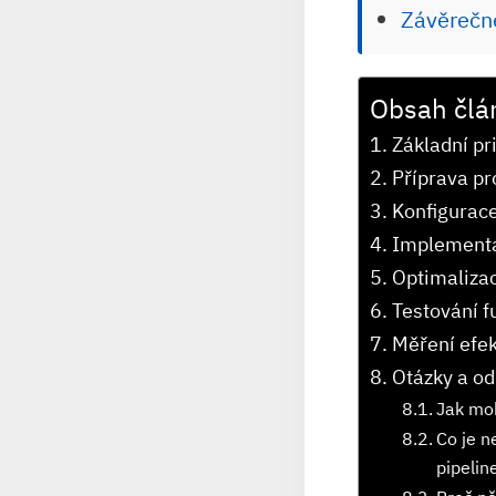
Závěrečn
Obsah člá
Základní⁢ p
Příprava pr
Konfigurace
Implementa
Optimalizac
Testování f
Měření efek
Otázky⁢ a o
Jak mo
Co ⁣je 
pipelin