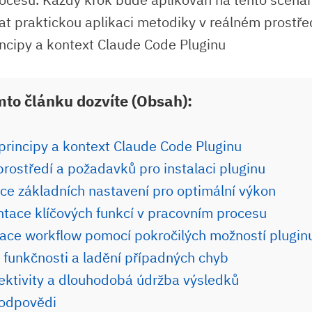
t praktickou aplikaci metodiky v reálném prostřed
mto článku dozvíte (Obsah):
 principy a kontext Claude Code Pluginu
prostředí a požadavků pro instalaci pluginu
ce základních nastavení pro optimální výkon
tace klíčových funkcí v pracovním procesu
ace workflow pomocí pokročilých možností plugin
 funkčnosti a ladění případných chyb
ektivity a dlouhodobá údržba výsledků
 odpovědi