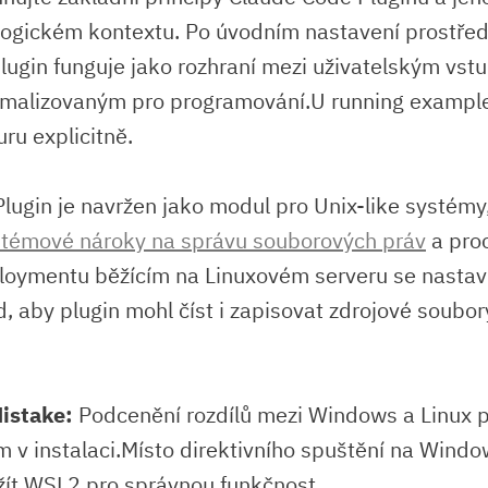
ogickém kontextu.⁤ Po úvodním ⁣nastavení prostředí
plugin funguje jako ⁢rozhraní mezi uživatelským vs
malizovaným pro ⁣programování.U running exampl
uru explicitně.
lugin je navržen jako modul pro Unix-like⁣ systémy
stémové⁢ nároky na⁢ správu souborových práv
a proc
ploymentu běžícím ⁤na Linuxovém serveru se nastav
 aby plugin mohl číst ⁢i zapisovat zdrojové soub
istake:
Podcenění rozdílů mezi Windows a Linux 
 v instalaci.Místo direktivního spuštění na⁤ Windo
ít WSL2 pro správnou ⁢funkčnost.