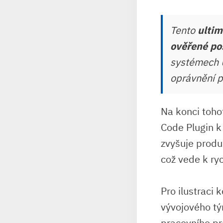
Tento
ultim
ověřené po
systémech 
oprávnění p
Na konci tohot
Code Plugin k
zvyšuje produk
což vede ⁢k ry
Pro⁣ ilustraci
vývojového tý
⁣pracovního p