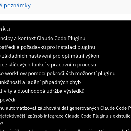
é poznámky
nku
rincipy a kontext Claude Code Pluginu
ostředí a požadavků pro instalaci pluginu
 základních nastavení pro optimální výkon
ce klíčových funkcí v pracovním procesu
e workflow pomocí pokročilých možností pluginu
unkčnosti a ladění případných chyb
tivity a dlouhodobá údržba výsledků
dpovědi
hu automatizovat zálohování dat generovaných Claude⁤ Code 
nejefektivnější⁤ způsob integrace Claude Code Pluginu s existujíc
e?