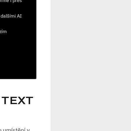
ormě i přes
 dalšími AI
rzím
NTEXT
o umístění v