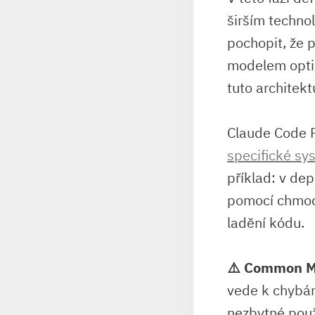
širším technol
pochopit, že 
modelem opti
tuto architekt
Claude Code P
specifické sy
příklad: v de
pomocí chmod,
ladění kódu.
⚠️ Common M
vede k chybám
nezbytné použ