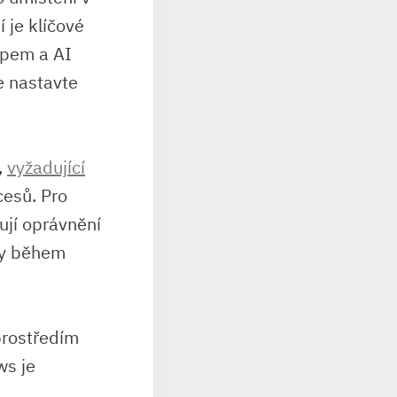
 je klíčové
tupem a AI
e nastavte
,
vyžadující
esů. Pro
ují oprávnění
ory během
prostředím
ws je