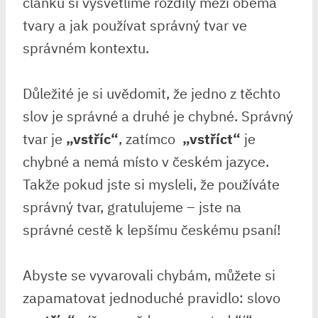
článku si vysvětlíme rozdíly mezi oběma
tvary a​ jak‍ používat​ správný tvar ve
správném kontextu.
Důležité je si uvědomit, že‍ jedno z‍ těchto
slov je správné ‌a⁤ druhé je chybné. Správný
tvar je
„vstříc“
, zatímco ⁣
„vstříct“
je
chybné a nemá místo v ​českém jazyce.
Takže pokud⁣ jste si mysleli,​ že používáte​
správný tvar, gratulujeme – ⁤jste ‌na ​
správné cestě ‌k lepšímu​ českému ​psaní!
Abyste se ⁢vyvarovali chybám, můžete si
zapamatovat​ jednoduché pravidlo: slovo ‌