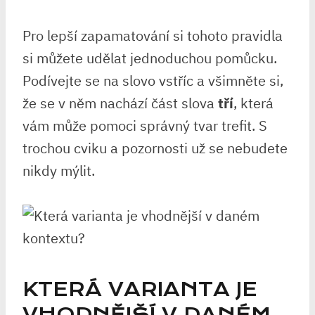
Pro lepší zapamatování si tohoto pravidla
si můžete‍ udělat jednoduchou pomůcku.
Podívejte se na slovo vstříc ‍a všimněte‍ si,‌
že se v ​něm nachází část slova
tří
, která
vám ⁢může pomoci správný tvar⁣ trefit.⁢ S⁤
trochou ⁣cviku ⁤a pozornosti už se nebudete‌
nikdy mýlit.
KTERÁ⁢ VARIANTA JE
VHODNĚJŠÍ V DANÉM