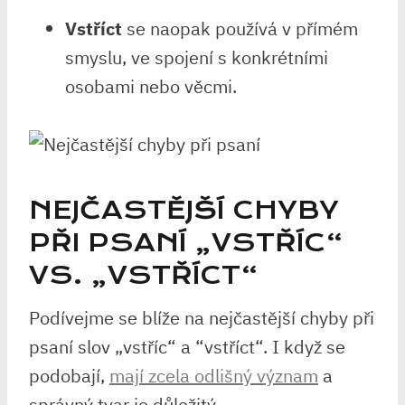
Vstříct
se naopak používá v​ přímém
smyslu, ‍ve spojení s konkrétními
osobami nebo věcmi.
NEJČASTĚJŠÍ CHYBY
PŘI PSANÍ „VSTŘÍC“
VS. „VSTŘÍCT“
Podívejme se blíže ‍na nejčastější chyby při
psaní slov⁢ „vstříc“ a ⁣“vstříct“. I⁣ když⁤ se⁢
podobají,⁤
mají ​zcela‌ odlišný význam
a
správný​ tvar je‌ důležitý.