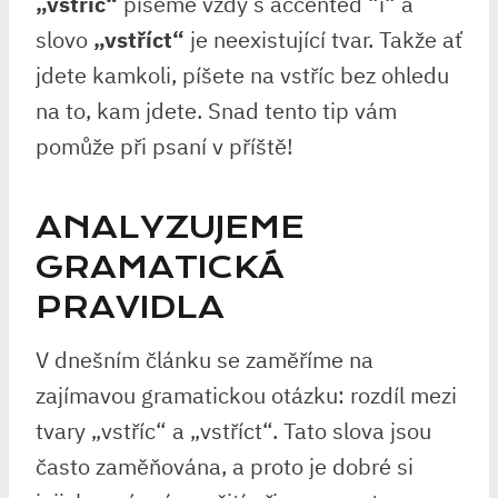
„vstříc“
píšeme vždy s accented ⁢“í“ a
slovo
„vstříct“
je neexistující tvar. Takže⁤ ať⁤
jdete kamkoli, ⁢píšete na vstříc bez ohledu‌
na to, kam jdete. ‍Snad tento tip vám
pomůže při⁢ psaní v příště!
ANALYZUJEME
⁤GRAMATICKÁ‌
PRAVIDLA
V dnešním​ článku se ‍zaměříme na
zajímavou gramatickou⁣ otázku: rozdíl mezi
⁢tvary „vstříc“​ a „vstříct“. Tato slova jsou
často zaměňována, a proto je dobré si⁤