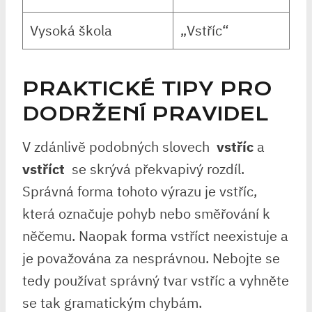
Vysoká škola
„Vstříc“
PRAKTICKÉ TIPY PRO
DODRŽENÍ PRAVIDEL
V ⁤zdánlivě podobných​ slovech ⁣
vstříc
a
vstříct
⁣ se skrývá překvapivý ‌rozdíl.
Správná forma tohoto výrazu je vstříc,
která označuje pohyb​ nebo⁣ směřování k
⁢něčemu. ​Naopak forma‌ vstříct neexistuje a
je považována⁤ za‍ nesprávnou. ‌Nebojte‌ se
tedy používat⁣ správný tvar vstříc a ‍vyhněte
se tak ⁤gramatickým chybám.