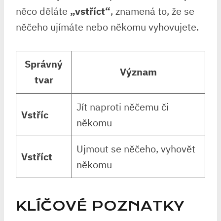
něco děláte
„vstříct“
, znamená‍ to,⁣ že se
něčeho ujímáte nebo ⁣někomu ‍vyhovujete.
Správný
Význam
tvar
Jít naproti ⁢něčemu​ či
Vstříc
někomu
Ujmout se něčeho, vyhovět
Vstříct
někomu
KLÍČOVÉ POZNATKY