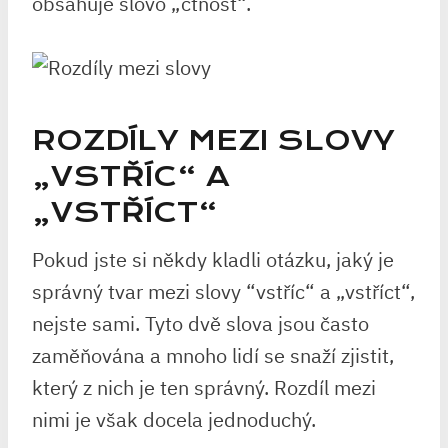
obsahuje slovo „ctnost“.
ROZDÍLY MEZI SLOVY⁣
„VSTŘÍC“ ⁣A
„VSTŘÍCT“
Pokud⁤ jste ⁣si někdy ⁣kladli otázku, jaký ‍je
správný tvar mezi‍ slovy ⁢“vstříc“ a „vstříct“,
nejste‌ sami. Tyto dvě slova ​jsou ⁢často
zaměňována a mnoho lidí se snaží zjistit,
který z nich je ten správný. ‍Rozdíl mezi
nimi je však docela jednoduchý.