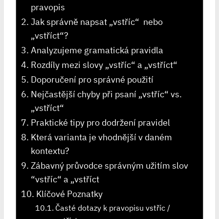
pravopis
Jak správně napsat „vstříc“ ‌ nebo‍
„vstříct“?
Analyzujeme ⁤gramatická‌ pravidla
Rozdíly mezi slovy⁣ „vstříc“ ⁣a „vstříct“
Doporučení ‌pro správné ⁣použití
Nejčastější chyby při psaní „vstříc“ vs.
„vstříct“
Praktické tipy pro dodržení pravidel
Která⁢ varianta je vhodnější v daném
kontextu?
Zábavný průvodce​ správným užitím slov
‌“vstříc“‍ a „vstříct
Klíčové Poznatky
Časté dotazy k pravopisu vstříc /