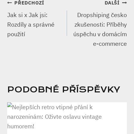
NAVIGACE
PŘEDCHOZÍ
DALŠÍ
PRO
Jak si x Jak jsi:
Dropshiping česko
PŘÍSPĚVEK
Rozdíly a správné
zkušenosti: Příběhy
použití
úspěchu v domácím
e-commerce
PODOBNÉ PŘÍSPĚVKY