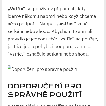
„Vstříc“
se používá ⁤v⁢ případech, kdy
jdeme ⁣někomu⁢ naproti nebo⁣ když chceme
něco podpořit. Naopak
„vstříct“
značí⁢
setkání nebo shodu. Abychom to shrnuli,
pravidlo je jednoduché: „vstříc“⁢ se použije,
jestliže jde ​o pohyb či podporu, ⁣zatímco
‍“vstříct“ označuje‍ setkání nebo shodu.
DOPORUČENÍ ‌PRO
SPRÁVNÉ ⁣POUŽITÍ
V tomto článku‍ se zaměříme ‌na jedno z‍