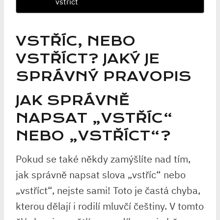
vstříct
VSTŘÍC, NEBO
VSTŘÍCT? JAKÝ JE
SPRÁVNÝ PRAVOPIS
JAK SPRÁVNĚ
NAPSAT „VSTŘÍC“ ‌
NEBO‍ „VSTŘÍCT“?
Pokud se⁢ také někdy zamýšlíte nad tím,
jak správně napsat‌ slova ‌„vstříc“ nebo
„vstříct“, nejste sami!⁢ Toto je častá chyba,
kterou dělají i⁤ rodilí mluvčí češtiny. V⁤ tomto