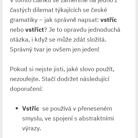
častých⁢ dilemat týkajících se české
gramatiky – jak správně napsat:
vstříc
nebo⁤
vstříct
? ‌Je to opravdu‌ jednoduchá
otázka, i​ když​ se může zdát ​složitá.
Správný ⁢tvar je ovšem‌ jen jeden!
Pokud si nejste ⁤jisti, jaké slovo použít,⁢
nezoufejte. Stačí dodržet následující‌
doporučení:
Vstříc
‍ se ⁢používá v přeneseném
smyslu, ve spojení s abstraktními
výrazy.