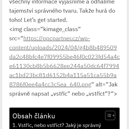
všechny informace vyjasníme a odhalíme
tajemství ⁤správného‍ tvaru. Takže hurá do
toho! Let’s get started.
<img class=“kimage_class“
src=“
https://ppcpartner.cz/wp-
content/uploads/2024/04/g4b8b489509
da2c48bfc4e7f09955be46f0c023fd54a4c
e61130cb8b5b6628ee244a50dc64f7994
ac1bd23bc81d6152b4a115a51ca55b9a
8786f0ee4a4cc3c5ea_640.png
“ alt=“Jak
správně napsat „vstříc“ nebo „vstříct“?“>
Obsah článku
Vstříc, nebo vstříct? Jaký je správný