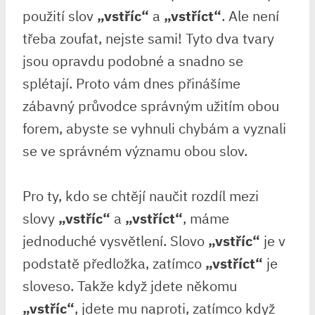
použití slov⁤
„vstříc“
​a
„vstříct“
. ⁤Ale není
třeba zoufat, ⁢nejste sami!⁣ Tyto dva tvary
jsou​ opravdu ⁢podobné a snadno se
splétají. ‌Proto vám dnes přinášíme
zábavný průvodce správným užitím obou
forem, abyste⁤ se vyhnuli⁤ chybám a vyznali‌
se ve ⁣správném‌ významu obou slov.
Pro ty,⁤ kdo se chtějí naučit rozdíl mezi
slovy
„vstříc“
a
„vstříct“
, máme
jednoduché ⁣vysvětlení. Slovo
„vstříc“
je v
podstatě ⁢předložka,⁣ zatímco
„vstříct“
je
⁣sloveso. Takže když jdete někomu
„vstříc“
, jdete mu ⁢naproti, zatímco když