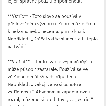
jejich správné​ použití připomenout.
**Vstříc** -‌ Toto⁤ slovo ​se používá v‍
příslovečném ​významu.‍ Znamená směrem
k někomu nebo ‌něčemu, přímo k cíli.
Například:⁤ „Kráčel vstříc slunci a cítil‌ teplo
na⁣ tváři.“
**Vstříct** – Tento tvar je výjimečnější⁢ a ​
může působit zastarale.⁣ Používá se ‌ve
většinou nenáležitých případech.
Například: „Děkuji za‌ vaši ochotu ⁢a
vstříctnosti.“ Abychom si zapamatovali
rozdíl, můžeme si představit,​ že „vstříct“