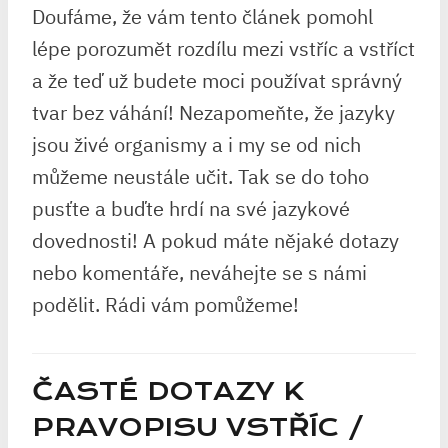
Doufáme, že vám tento článek pomohl​
lépe‌ porozumět rozdílu mezi vstříc a ⁤vstříct
a‌ že ​teď už ‍budete​ moci používat správný
tvar‌ bez⁢ váhání! Nezapomeňte, že jazyky
jsou ⁣živé ⁣organismy a ⁤i my se ⁢od ⁣nich
můžeme neustále učit. Tak se‍ do toho
‌pusťte a ‍buďte hrdí na⁢ své jazykové
dovednosti! A pokud máte nějaké⁢ dotazy​
nebo komentáře, neváhejte​ se s námi
podělit. Rádi vám⁣ pomůžeme!
ČASTÉ DOTAZY K
PRAVOPISU VSTŘÍC /