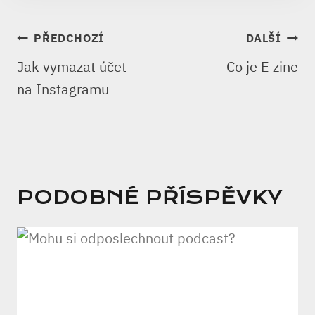
NAVIGACE
PŘEDCHOZÍ
DALŠÍ
PRO
Jak vymazat účet
Co je E zine
PŘÍSPĚVEK
na Instagramu
PODOBNÉ PŘÍSPĚVKY