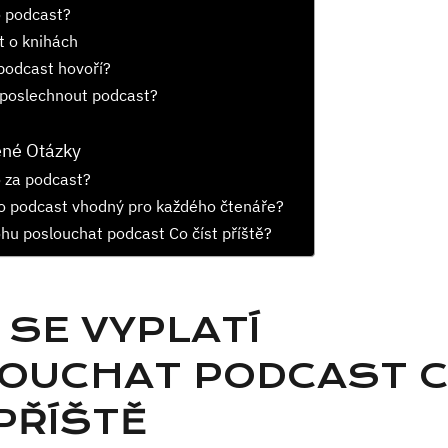
o podcast?
t o knihách
podcast hovoří?
 poslechnout podcast?
ené Otázky
o za podcast?
o podcast vhodný pro každého čtenáře?
u poslouchat podcast Co číst příště?
 SE VYPLATÍ
OUCHAT PODCAST 
PŘÍŠTĚ