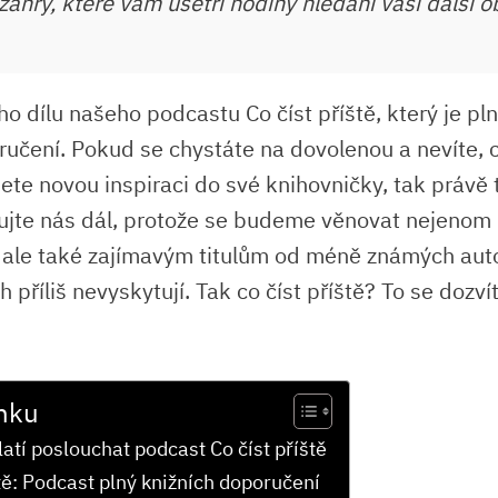
žánry, které vám ušetří hodiny hledání vaší další o
ího dílu našeho podcastu Co číst příště, který je pl
učení. Pokud se chystáte na dovolenou a nevíte, co
te novou inspiraci do své knihovničky, tak právě t
ujte nás dál, protože se budeme věnovat nejenom
 ale také zajímavým titulům od méně známých auto
 příliš nevyskytují. Tak co číst příště? To se dozví
nku
latí poslouchat podcast Co číst příště
ště: Podcast plný knižních doporučení