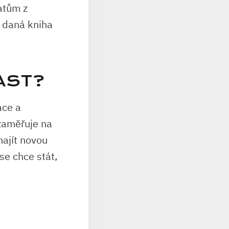
matům z
ch daná kniha
AST?
ace a
zaměřuje na
najít novou
e chce stát,