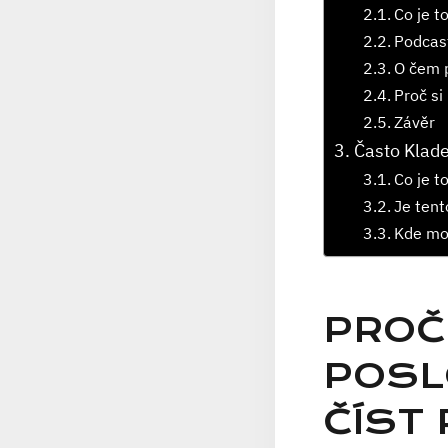
Co je t
Podcas
O čem 
Proč si
Závěr
Často Klad
Co je t
Je tent
Kde moh
PROČ
POSL
ČÍST 