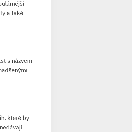
ulárnější
ty a také
ast s názvem
u nadšenými
h, které by
 nedávají