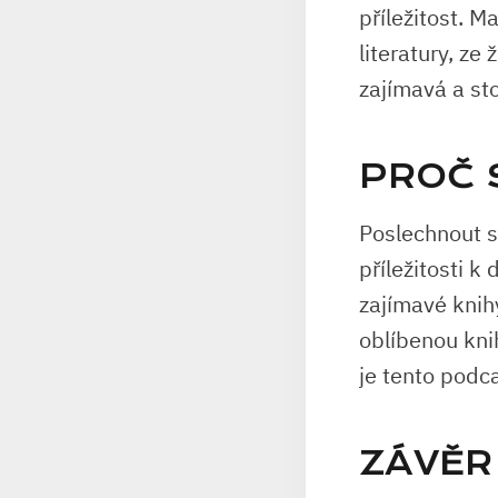
příležitost. 
literatury, ze
zajímavá a stoj
PROČ 
Poslechnout s
příležitosti 
zajímavé knihy
oblíbenou kni
je tento podca
ZÁVĚR