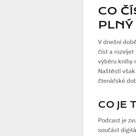
CO Č
PLNÝ
V dnešní dob
číst a rozvíje
výběru knihy 
Naštěstí však 
čtenářské dob
CO JE
Podcast je zv
součást digit