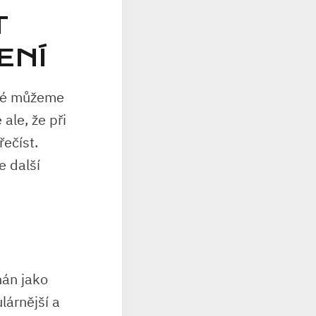
T
ENÍ
eré můžeme
ale, že při
řečíst.
e další
hán jako
lárnější a