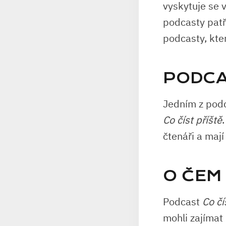
vyskytuje se 
podcasty patř
podcasty, kter
PODCA
Jedním z podc
Co číst příště
čtenáři a maj
O ČEM
Podcast
Co čí
mohli zajímat 