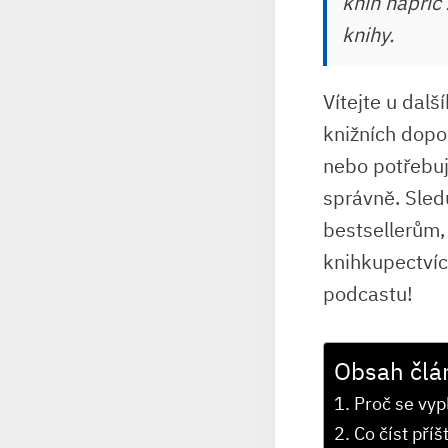
knih napříč 
knihy.
Vítejte u dalš
knižních dopor
nebo potřebuje
správně. Sled
bestsellerům,
knihkupectvích
podcastu!
Obsah člá
Proč se vyp
Co číst pří