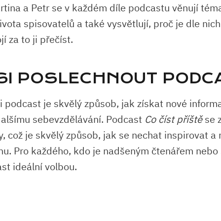
Martina a Petr se v každém díle podcastu věnují té
 života spisovatelů a také vysvětlují, proč je dle ni
í za to ji přečíst.
SI POSLECHNOUT PODC
i podcast je skvělý způsob, jak získat nové inform
k dalšímu sebevzdělávání. Podcast
Co číst příště
se 
, což je skvělý způsob, jak se nechat inspirovat a 
hu. Pro každého, kdo je nadšeným čtenářem nebo s
st ideální volbou.