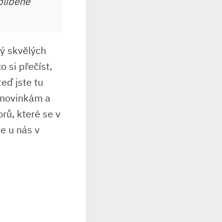
blíbené
ný skvělých
 si přečíst,
eď jste tu
 novinkám a
rů, které se v
te u nás v