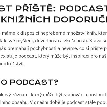
ÍST PŘÍŠTĚ: PODCAS
 KNIŽNÍCH DOPORUČ
ě máme k dispozici nepřeberné množství knih, kt
t tak své myšlení, dovednosti a zkušenosti. Stává se 
nás přemáhají pochybnosti a nevíme, co si příště p
existuje podcast, který může být inspirací pro naš
rodružství.
 TO PODCAST?
ukový záznam, který může být stahován a poslouc
álního obsahu. V dnešní době je podcast stále popu