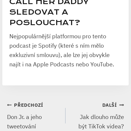
CALL HER DADDY
SLEDOVAT A
POSLOUCHAT?
Nejpopulárnější platformou pro tento
podcast je Spotify (které s ním mělo
exkluzivní smlouvu), ale lze jej obvykle
najít i na Apple Podcasts nebo YouTube.
NAVIGACE
PŘEDCHOZÍ
DALŠÍ
PRO
Don Jr. a jeho
Jak dlouho může
PŘÍSPĚVEK
tweetování
být TikTok videa?