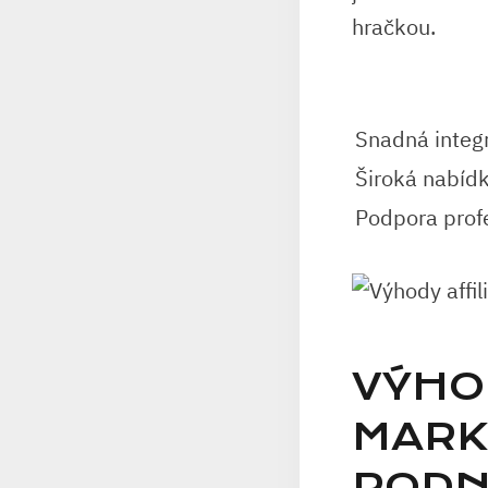
hračkou.
Snadná ⁢inte
Široká nabíd
Podpora ​pro
VÝHOD
MARK
PODN