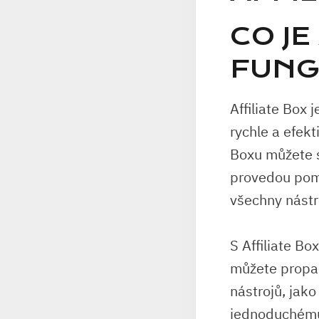
CO ⁣JE
FUNG
Affiliate Box‌ 
rychle ⁤a efek
Boxu můžete ‍
provedou pomo
všechny​ nástr
S Affiliate Bo
můžete ⁤propag
nástrojů, ⁤ja
⁤jednoduchému​