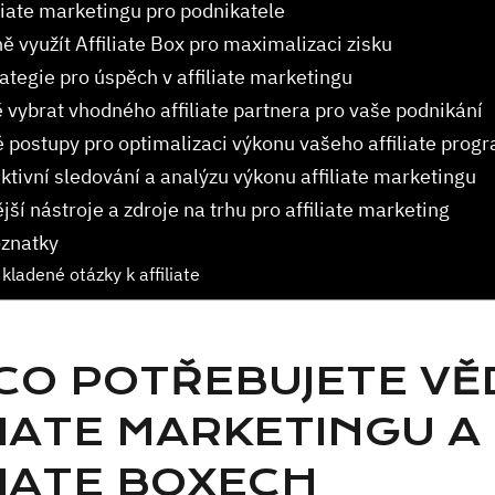
liate⁣ marketingu pro podnikatele
ě využít Affiliate Box⁣ pro maximalizaci zisku
rategie pro úspěch v affiliate marketingu
 vybrat vhodného affiliate partnera pro vaše podnikání
postupy​ pro‍ optimalizaci výkonu vašeho ⁣affiliate‍ prog
ektivní sledování ⁢a analýzu ‍výkonu​ affiliate marketingu
ší nástroje a​ zdroje na trhu ‌pro​ affiliate ⁢marketing
oznatky
kladené otázky k affiliate
 CO POTŘEBUJETE VĚ
LIATE MARKETINGU A
LIATE BOXECH