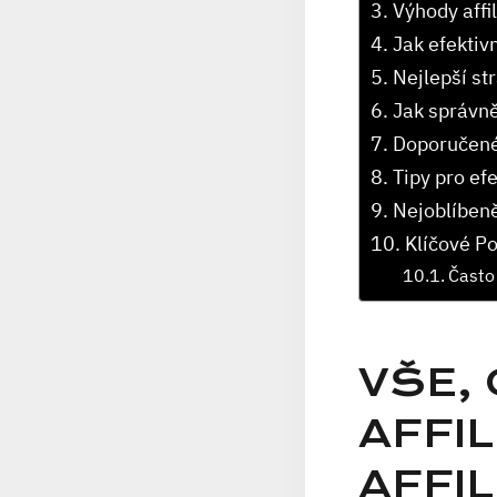
Výhody⁤ affi
Jak efektivn
Nejlepší st
Jak správně
Doporučené ‍
Tipy pro⁢ ef
Nejoblíbeněj
Klíčové P
Často 
VŠE,
AFFI
AFFI