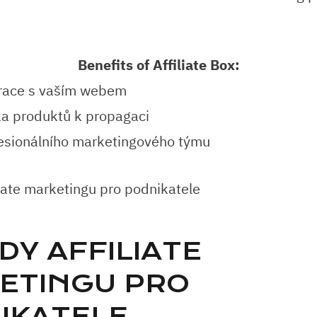
Benefits of Affiliate Box:
grace s⁣ vaším webem
ka produktů k propagaci
fesionálního marketingového týmu
Y⁤ AFFILIATE⁣
ETINGU PRO
IKATELE