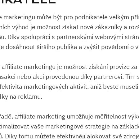
ate ​marketingu může být pro​ podnikatele velkým př
ních výhod ⁤je možnost‍ získat nové zákazníky a ​rozš
u. Díky spolupráci ‍s​ partnerskými ​webovými strán
e dosáhnout širšího⁢ publika‌ a zvýšit povědomí o ⁢v
⁤affiliate​ marketingu⁣ je možnost získání provize ⁣za
akci nebo akci provedenou díky‌ partnerovi.‍ Tím ​
efektivita marketingových aktivit, aniž byste musel
edky na reklamu.
adě, affiliate marketing umožňuje⁢ měřitelnost‌ výk
timalizovat ‍vaše marketingové strategie ‍na zákla
. Díky tomu můžete efektivněji⁣ alokovat své⁣ zdro