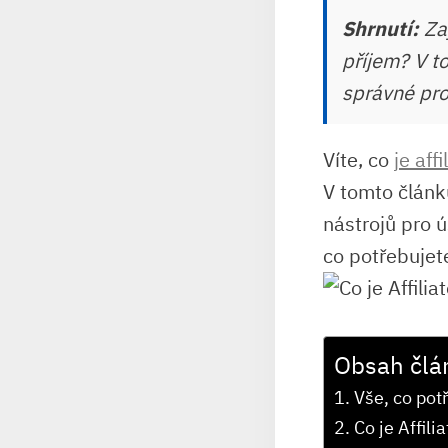
Shrnutí:
Zaj
příjem? V to
správné pro
Víte, co
je aff
V ⁣tomto článk
nástrojů pro ús
co potřebujet
Obsah člá
Vše, co potř
Co ⁣je Affili