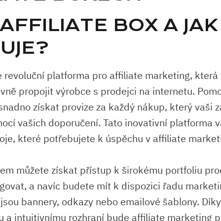
 AFFILIATE ⁢BOX⁢ A JAK
UJE?
je revoluční platforma ⁢pro affiliate marketing, která
tivně propojit výrobce s prodejci na internetu. Pomo
snadno získat provize za každý nákup, který vaši‌ z
cí vašich⁢ doporučení.⁤ Tato inovativní platforma
oje, které‌ potřebujete k​ úspěchu v ⁢affiliate market
xem můžete⁣ získat přístup k širokému portfoliu pr
ovat, a navíc⁢ budete⁣ mít k dispozici řadu​ marke
ko jsou bannery, odkazy nebo emailové šablony. Díky
 a‍ intuitivnímu rozhraní ⁣bude affiliate marketing 