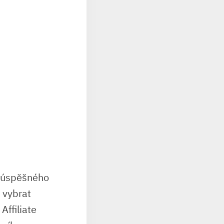
em úspěšného
 vybrat ​
Affiliate