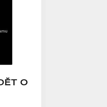
ramu
DĚT O