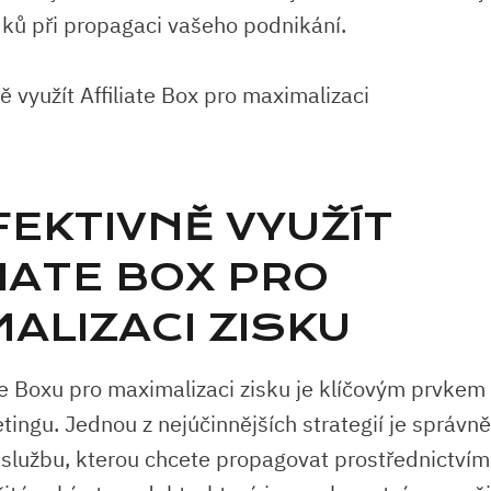
dků při propagaci vašeho podnikání.
FEKTIVNĚ VYUŽÍT
IATE BOX⁣ PRO
ALIZACI ZISKU
ate Boxu ​pro maximalizaci zisku je klíčovým‍ prvk
etingu. ⁢Jednou z nejúčinnějších ‌strategií‍ je správně
službu,‍ kterou chcete propagovat⁤ prostřednictvím 