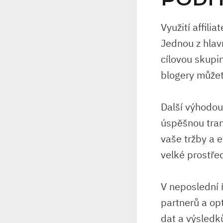
Využití affili
Jednou⁣ z​ hlav
cílovou skupin
blogery⁣ můžet
Další výhodou 
úspěšnou trans
‍vaše tržby a 
velké‌ prostř
V neposlední ř
partnerů a ⁤op
dat a výsledků