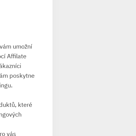
 ​vám ‍umožní
cí Affilate
ákazníci
 vám poskytne
ingu.
oduktů, které
tingových
pro vás