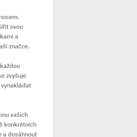
ínosem.⁢
ířit svou⁤
kami‍ a
aší‌ značce.
​ každou
se zvyšuje
i vynakládat
onu ⁢vašich
dě konkrétních
je a dosáhnout