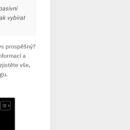
pasivní
ak vybírat
nys prospěšný?⁤
informací a
istěte ⁤vše, ​
gu.