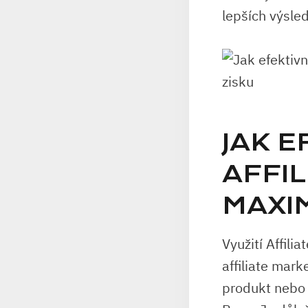
lepších výsle
JAK E
AFFIL
MAXIM
Využití Affili
⁤affiliate mark
produkt ‌nebo 