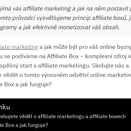
ímá vás affiliate marketing a jak na něm postavit 
mto průvodci vysvětlujeme princip affiliate boxů, j
gramy a jak efektivně monetizovat váš obsah.
iliate marketing
a jak​ může ‍být pro váš online⁣ byz
u ⁣se ⁢podíváme na ⁣Affiliate Box – komplexní zdroj‌ 
pěšný start v ‌affiliate⁤ marketingu. Sledujte⁣ nás a zj
e vědět o ‌tomto výnosném ‌odvětví online‍ marketin
nku
ebujete vědět o affiliate marketingu a affiliate boxech
ate ⁢Box⁢ a jak funguje?