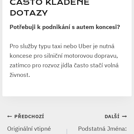
ČASTO KLADENÉ
DOTAZY
Potřebuji k podnikání s autem koncesi?
Pro služby typu taxi nebo Uber je nutná
koncese pro silniční motorovou dopravu,
zatímco pro rozvoz jídla často stačí volná
živnost.
NAVIGACE
PŘEDCHOZÍ
DALŠÍ
PRO
Originální vtipné
Podstatná Jména: