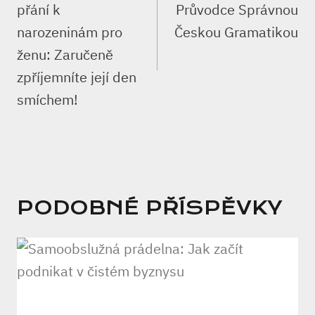
PŘÍSPĚVEK
přání k
Průvodce Správnou
narozeninám pro
Českou Gramatikou
ženu: Zaručeně
zpříjemníte její den
smíchem!
PODOBNÉ PŘÍSPĚVKY