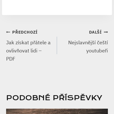
NAVIGACE
PŘEDCHOZÍ
DALŠÍ
PRO
Jak získat přátele a
Nejslavnější čeští
PŘÍSPĚVEK
ovlivňovat lidi –
youtubeři
PDF
PODOBNÉ PŘÍSPĚVKY