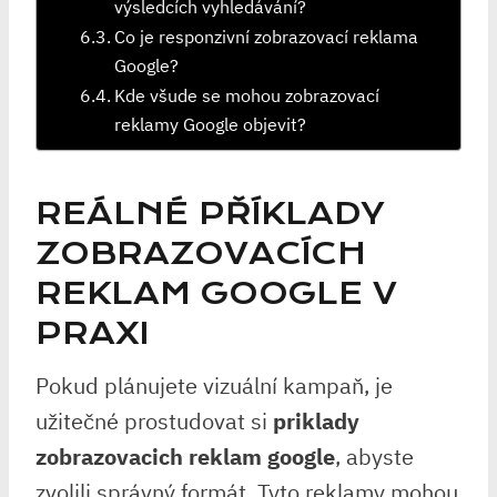
výsledcích vyhledávání?
Co je responzivní zobrazovací reklama
Google?
Kde všude se mohou zobrazovací
reklamy Google objevit?
REÁLNÉ PŘÍKLADY
ZOBRAZOVACÍCH
REKLAM GOOGLE V
PRAXI
Pokud plánujete vizuální kampaň, je
užitečné prostudovat si
priklady
zobrazovacich reklam google
, abyste
zvolili správný formát. Tyto reklamy mohou