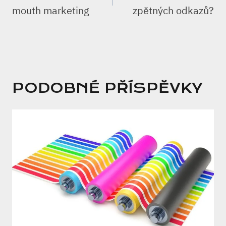
PŘÍSPĚVEK
mouth marketing
zpětných odkazů?
PODOBNÉ PŘÍSPĚVKY