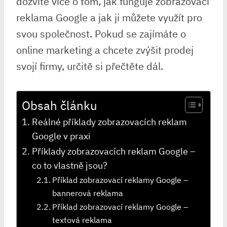
dozvíte více o tom, jak funguje zobrazovací
reklama Google a jak ji můžete využít pro
svou společnost. Pokud se zajímáte o
online marketing a chcete zvýšit prodej
svojí firmy, určitě si přečtěte dál.
Obsah článku
Reálné příklady zobrazovacích reklam
Google v praxi
Příklady zobrazovacích reklam Google –
co to vlastně jsou?
Příklad zobrazovací reklamy Google –
bannerová reklama
Příklad zobrazovací reklamy Google –
textová reklama