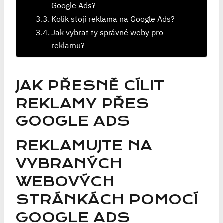
Google Ads?
Kolik stojí reklama na Google Ads?
Jak vybrat ty správné weby pro
reklamu?
JAK PŘESNĚ CÍLIT
REKLAMY PŘES
GOOGLE ADS
REKLAMUJTE NA
VYBRANÝCH
WEBOVÝCH
STRÁNKÁCH POMOCÍ
GOOGLE ADS