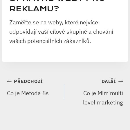
REKLAMU?
Zaměřte se na weby, které nejvíce
odpovídají vaší cílové skupině a chování
vašich potenciálních zákazníků.
NAVIGACE
PŘEDCHOZÍ
DALŠÍ
PRO
Co je Metoda 5s
Co je Mlm multi
PŘÍSPĚVEK
level marketing