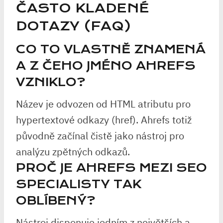
ČASTO KLADENÉ
DOTAZY (FAQ)
CO TO VLASTNĚ ZNAMENÁ
A Z ČEHO JMÉNO AHREFS
VZNIKLO?
Název je odvozen od HTML atributu pro
hypertextové odkazy (href). Ahrefs totiž
původně začínal čistě jako nástroj pro
analýzu zpětných odkazů.
PROČ JE AHREFS MEZI SEO
SPECIALISTY TAK
OBLÍBENÝ?
Nástroj disponuje jedním z největších a