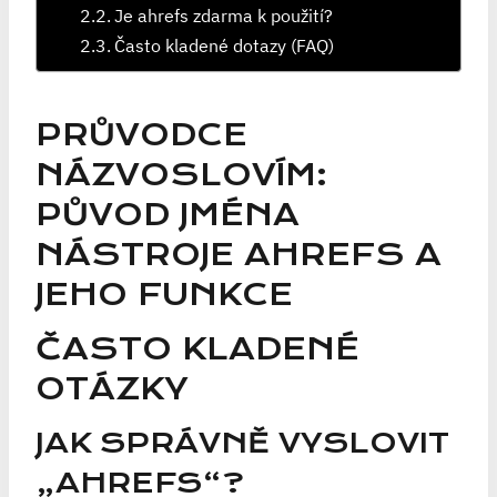
Je ahrefs zdarma k použití?
Často kladené dotazy (FAQ)
PRŮVODCE
NÁZVOSLOVÍM:
PŮVOD JMÉNA
NÁSTROJE AHREFS A
JEHO FUNKCE
ČASTO KLADENÉ
OTÁZKY
JAK SPRÁVNĚ VYSLOVIT
„AHREFS“?