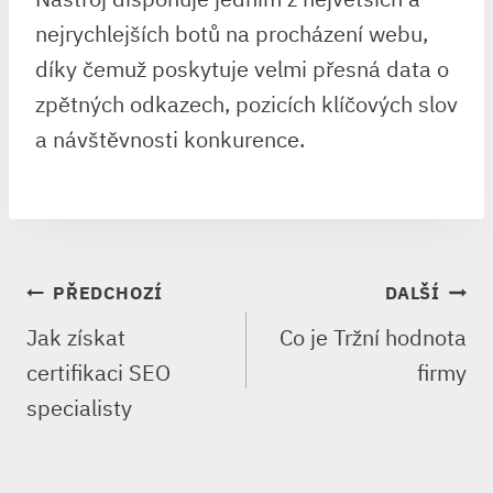
nejrychlejších botů na procházení webu,
díky čemuž poskytuje velmi přesná data o
zpětných odkazech, pozicích klíčových slov
a návštěvnosti konkurence.
NAVIGACE
PŘEDCHOZÍ
DALŠÍ
PRO
Jak získat
Co je Tržní hodnota
PŘÍSPĚVEK
certifikaci SEO
firmy
specialisty