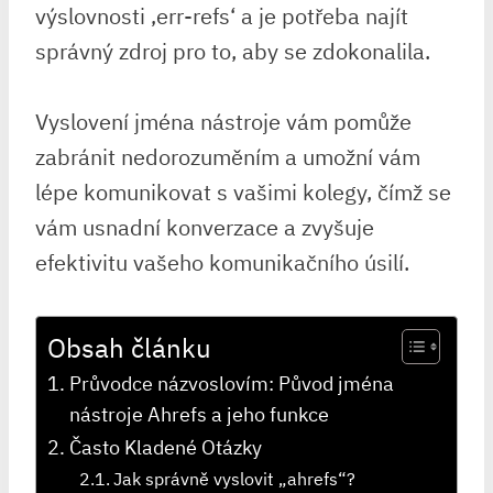
výslovnosti ‚err-refs‘ a je potřeba najít
správný zdroj pro to, aby se zdokonalila.
Vyslovení jména nástroje vám pomůže
zabránit nedorozuměním a umožní vám
lépe komunikovat s vašimi kolegy, čímž se
vám usnadní konverzace a zvyšuje
efektivitu vašeho komunikačního úsilí.
Obsah článku
Průvodce názvoslovím: Původ jména
nástroje Ahrefs a jeho funkce
Často Kladené Otázky
Jak správně vyslovit „ahrefs“?