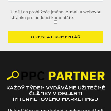
Uložit do prohlížeče jméno, e-mail a webovou
stránku pro budoucí komentáře.
KAŽDÝ TÝDEN VYDÁVÁME UŽITEČNÉ
ČLÁNKY V OBLASTI
INTERNETOVÉHO MARKETINGU
Pokud Vám na marketing v online prostředí