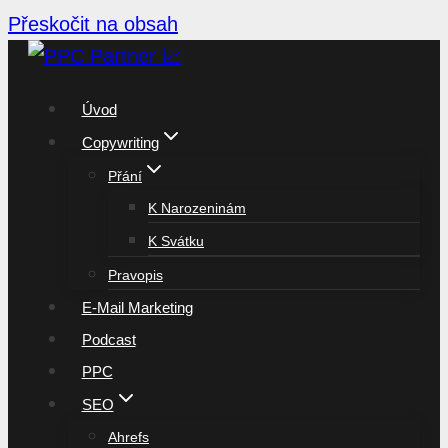
Přeskočit na obsah
Úvod
Copywriting
Přání
K Narozeninám
K Svátku
Pravopis
E-Mail Marketing
Podcast
PPC
SEO
Ahrefs