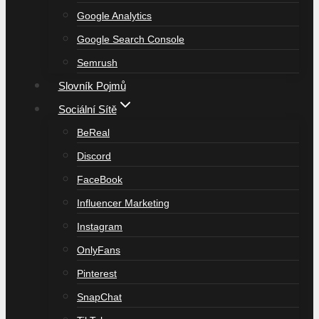
Google Analytics
Google Search Console
Semrush
Slovník Pojmů
Sociální Sítě
BeReal
Discord
FaceBook
Influencer Marketing
Instagram
OnlyFans
Pinterest
SnapChat