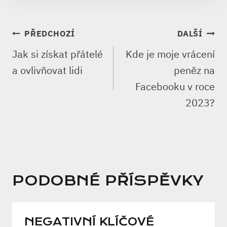
NAVIGACE
PŘEDCHOZÍ
DALŠÍ
PRO
Jak si získat přátelé
Kde je moje vrácení
PŘÍSPĚVEK
a ovlivňovat lidi
peněz na
Facebooku v roce
2023?
PODOBNÉ PŘÍSPĚVKY
NEGATIVNÍ KLÍČOVÉ