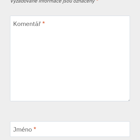
Vyžadované informace jsou označeny
*
Komentář
*
Jméno
*