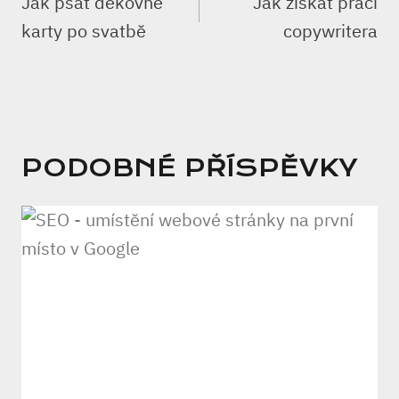
Jak psát děkovné
Jak získat práci
PŘÍSPĚVEK
karty po svatbě
copywritera
PODOBNÉ PŘÍSPĚVKY