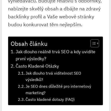
vyhledávačů. Budujte relatviu s odborníky,
nabízejte skvělý obsah a dbájte na zdravý
backlinky profil a Vaše webové stránky
budou konkurovat těm nejlepším.
Obsah článku
Jak dlouho reálně trvá SEO a kdy uvidíte
první výsledky?
Často Kladené Otázky
Jak dlouho trvá viditelnost SEO
výsledků?
Je SEO dnes důležité pro internetový
marketing?
Často kladené dotazy (FAQ)