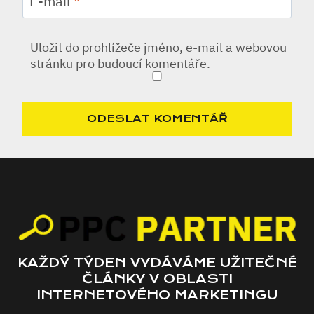
E-mail
*
Uložit do prohlížeče jméno, e-mail a webovou
stránku pro budoucí komentáře.
KAŽDÝ TÝDEN VYDÁVÁME UŽITEČNÉ
ČLÁNKY V OBLASTI
INTERNETOVÉHO MARKETINGU