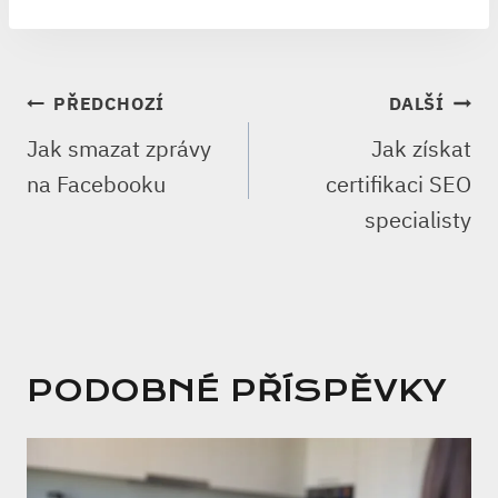
NAVIGACE
PŘEDCHOZÍ
DALŠÍ
PRO
Jak smazat zprávy
Jak získat
PŘÍSPĚVEK
na Facebooku
certifikaci SEO
specialisty
PODOBNÉ PŘÍSPĚVKY