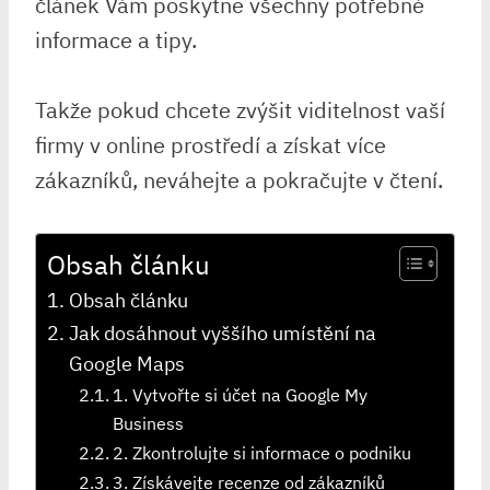
článek Vám poskytne všechny potřebné
informace a tipy.
Takže pokud chcete zvýšit viditelnost vaší
firmy v online prostředí a získat více
zákazníků, neváhejte a pokračujte v čtení.
Obsah článku
Obsah článku
Jak dosáhnout vyššího umístění na
Google Maps
1. Vytvořte si účet na Google My
Business
2. Zkontrolujte si informace o podniku
3. Získávejte recenze od zákazníků