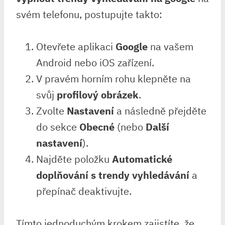
svém telefonu, postupujte takto:
Otevřete aplikaci
Google
na vašem
Android nebo iOS zařízení.
V pravém horním rohu klepněte na
svůj
profilový obrázek
.
Zvolte
Nastavení
a následně přejděte
do sekce
Obecné
(nebo
Další
nastavení
).
Najděte položku
Automatické
doplňování s trendy vyhledávání
a
přepínač deaktivujte.
Tímto jednoduchým krokem zajistíte, že