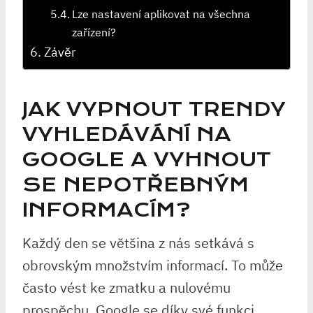
Lze nastavení aplikovat na všechna
zařízení?
Závěr
JAK VYPNOUT TRENDY
VYHLEDÁVÁNÍ NA
GOOGLE A VYHNOUT
SE NEPOTŘEBNÝM
INFORMACÍM?
Každý den se většina z nás setkává s
obrovským množstvím informací. To může
často vést ke zmatku a nulovému
prospěchu. Google se díky své funkci