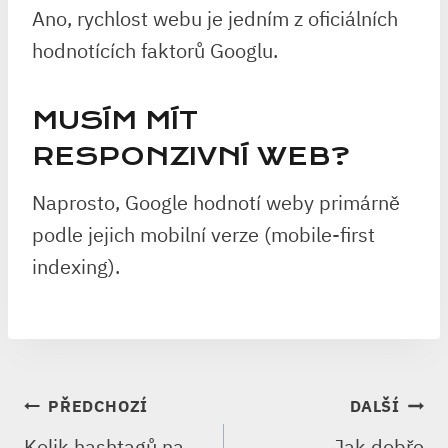
Ano, rychlost webu je jedním z oficiálních
hodnotících faktorů Googlu.
MUSÍM MÍT
RESPONZIVNÍ WEB?
Naprosto, Google hodnotí weby primárně
podle jejich mobilní verze (mobile-first
indexing).
NAVIGACE
PŘEDCHOZÍ
DALŠÍ
PRO
Kolik hashtagů na
Jak dobře