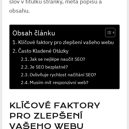
slov v titulku stránky, meta popisu a
obsahu.
Obsah článku
Klíčové faktory pro zlepšení vašeho webu
Často Kladené Otázky
Jak se nejlépe naučit SEO?
Je SEO bezplatné?
Ovlivňuje rychlost načítání SEO?
Musím mít responzivní web?
KLÍČOVÉ FAKTORY
PRO ZLEPŠENÍ
VAŠEHO WEBU