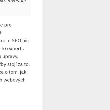
ko investici
ce pro
ch
kud o SEO nic
to experti,
 úpravy,
y stojí za to,
ce o tom, jak
ch webových