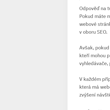
Odpověď na tu
Pokud máte ma
webové stránk
v oboru SEO.
Avšak, pokud
kteří mohou p
vyhledávače, 
V každém příp
která má webo
zvýšení návšt