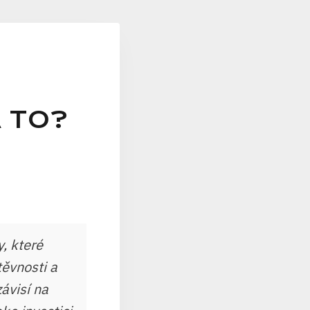
A TO?
, které
těvnosti a
ávisí na