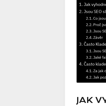
Jak vyhodno
Jsou SEO sl
Co jsou
Proč js
Jsou SE
Závěr
Často Klad
Jsou SE
Jaké fa
Často klade
Za jak 
Jak poz
JAK 