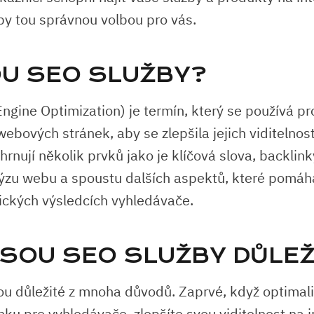
by tou správnou volbou pro vás.
OU SEO SLUŽBY?
ngine Optimization) je termín, který se používá pr
ebových stránek, aby se zlepšila jejich viditelnost
hrnují několik prvků jako je klíčová slova, backlin
alýzu webu a spoustu dalších aspektů, které pomáhaj
nických výsledcích vyhledávače.
JSOU SEO SLUŽBY DŮLEŽ
ou důležité z mnoha důvodů. Zaprvé, když optimali
ku pro vyhledávače, zlepšíte svou viditelnost na i