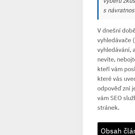
výběru zkuš
s návratnos
V dnešní době
vyhledávače (
vyhledávání, 
nevíte, neboj
kteří vám pos
které vás uved
odpověď zní j
vám SEO služ
stránek.
Obsah člá