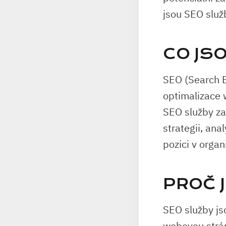
jsou SEO služ
CO JS
SEO (Search E
optimalizace w
SEO služby za
strategii, an
pozici v orga
PROČ 
SEO služby js
webovou strán