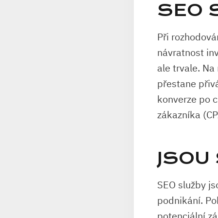
SEO 
Při rozhodová
návratnost inv
ale trvale. Na
přestane přiv
konverze po ce
zákazníka (CP
JSOU 
SEO služby js
podnikání. Pok
potenciální zá