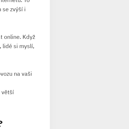
se zvýší i
 online. Když
lidé si myslí,
ovozu na vaši
 větší
?