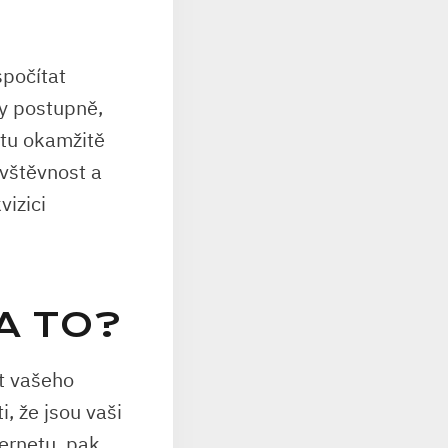
spočítat
ky postupně,
čtu okamžitě
ávštěvnost a
vizici
A TO?
st vašeho
, že jsou vaši
ternetu, pak