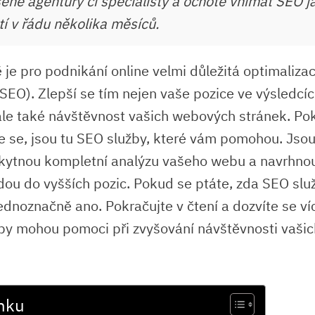
ené agentury či specialisty a ochotě vnímat SEO ja
tí v řádu několika měsíců.
 je pro podnikání online velmi důležitá optimaliza
SEO). Zlepší se tím nejen vaše pozice ve výsledcí
ale také návštěvnost vašich webových stránek. Po
te se, jsou tu SEO služby, které vám pomohou. Jsou 
kytnou kompletní analýzu vašeho webu a navrhnou
ou do vyšších pozic. Pokud se ptáte, zda SEO služb
ednoznačně ano. Pokračujte v čtení a dozvíte se ví
by mohou pomoci při zvyšování návštěvnosti vaši
nku