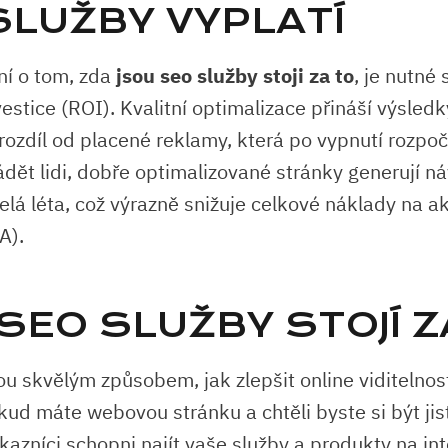
SLUŽBY VYPLATÍ
ní o tom, zda
jsou seo služby stoji za to
, je nutné 
estice (ROI). Kvalitní optimalizace přináší výsled
 rozdíl od placené reklamy, která po vypnutí rozpo
ádět lidi, dobře optimalizované stránky generují n
lá léta, což výrazně snižuje celkové náklady na ak
A).
SEO SLUŽBY STOJÍ Z
ou skvělým způsobem, jak zlepšit online viditelno
ud máte webovou stránku a chtěli byste si být jisti
kazníci schopni najít vaše služby a produkty na in