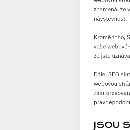
znamená, že v
návštěvnost.
Kromě toho, S
vaše webové st
že jste uznáv
Dále, SEO služ
webovou strán
zainteresovan
pravděpodobn
JSOU S