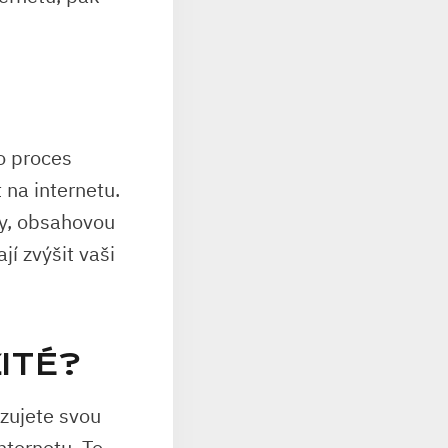
o proces
 na internetu.
ky, obsahovou
í zvýšit vaši
ITÉ?
zujete svou
nternetu. To