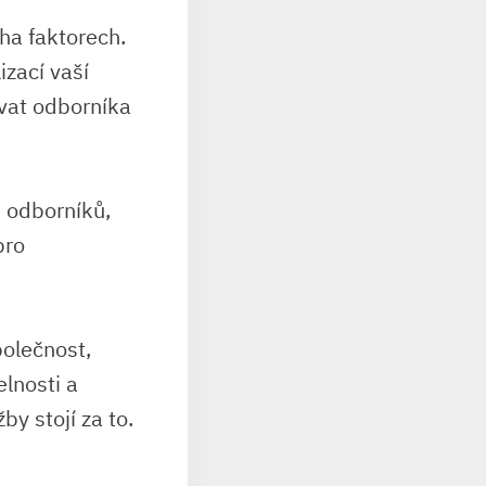
ha faktorech.
izací vaší
ovat odborníka
 odborníků,
pro
polečnost,
elnosti a
y stojí za to.