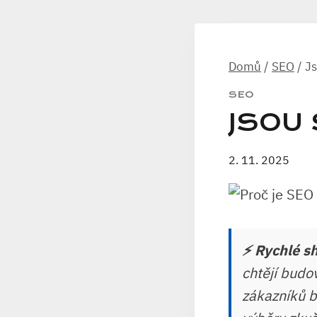
Domů
/
SEO
/
Js
SEO
JSOU 
2. 11. 2025
⚡ Rychlé sh
chtějí budo
zákazníků b