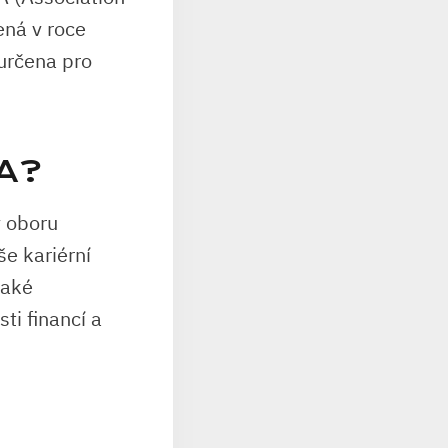
ená v roce
 určena pro
A?
v oboru
še kariérní
také
ti financí a