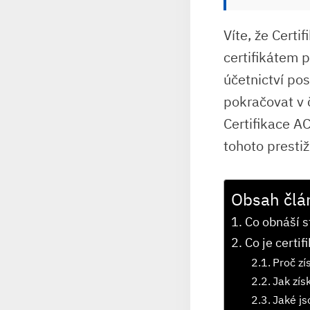
Víte, že Cert
certifikátem p
účetnictví pos
pokračovat v č
Certifikace AC
tohoto prestiž
Obsah člá
Co obnáší s
Co je certi
Proč zí
Jak zís
Jaké js