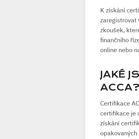
K získání cert
zaregistrovat 
zkoušek, které
finančního říz
online nebo n
JAKÉ 
ACCA
Certifikace A
certifikace j
získání certi
opakovaných z