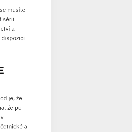
 se musíte
 sérii
ctví a
 dispozici
E
od je, že
ná, že po
by
účetnické a