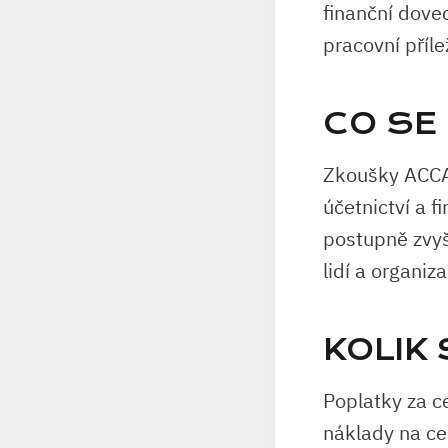
finanční doved
pracovní přílež
CO SE
Zkoušky ACCA 
účetnictví a f
postupně zvyšu
lidí a organiza
KOLIK 
Poplatky za ce
náklady na cer