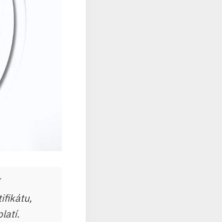
ifikátu,
latí.