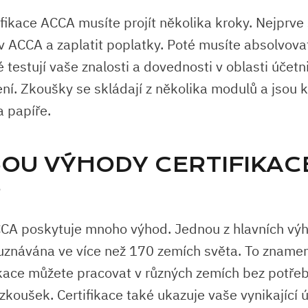
ifikace ACCA musíte projít několika kroky. Nejprve
v ACCA a zaplatit poplatky. Poté musíte absolvovat
 testují vaše znalosti a dovednosti v oblasti účetni
ení. Zkoušky se skládají z několika modulů a jsou k
a papíře.
JSOU VÝHODY CERTIFIKAC
?
CCA poskytuje mnoho výhod. Jednou z hlavních výh
e uznávána ve více než 170 zemích světa. To zname
fikace můžete pracovat v různých zemích bez potře
koušek. Certifikace také ukazuje vaše vynikající 