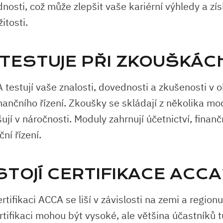
nosti, což může zlepšit vaše kariérní výhledy a zí
itosti.
 TESTUJE PŘI ZKOUŠKÁC
testují vaše znalosti, dovednosti a zkušenosti v o
inančního řízení. Zkoušky se skládají z několika mo
jí v náročnosti. Moduly zahrnují účetnictví, finanční
ční řízení.
STOJÍ CERTIFIKACE ACCA
rtifikaci ACCA se liší v závislosti na zemi a region
tifikaci mohou být vysoké, ale většina účastníků tu