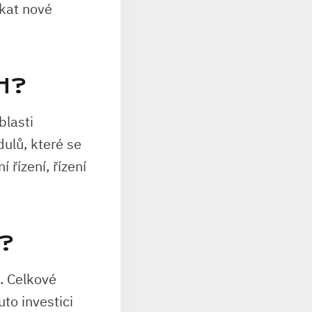
skat nové
H?
blasti
dulů, které se
 řízení, řízení
?
u. Celkové
to investici