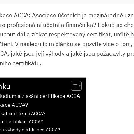
ifikace ACCA: Asociace účetních je mezinárodně u
ro profesionální účetní a finančníka? Pokud se chc
unout dál a získat respektovaný certifikát, určitě 
tení. V následujícím článku se dozvíte více o tom, 
CA, jaké jsou její výhody a jaké jsou požadavky pr
ního certifikátu.
nku
tudium a získání certifikace ACCA
fikace ACCA?
skat certifikaci ACCA?
kat certifikaci ACCA?
ou výhody certifikace ACCA?