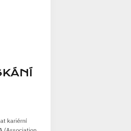
SKÁNÍ
at kariérní
CA (Association