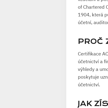
of Chartered C
1904, která p
účetní, audito
PROČ 
Certifikace AC
účetnictví a f
výhledy a umož
poskytuje uzná
účetnictví.
JAK ZÍ