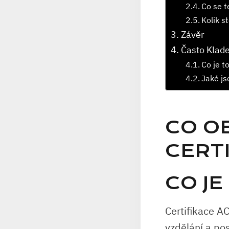
Co se t
Kolik s
Závěr
Často Klad
Co je t
Jaké js
CO O
CERT
CO JE
Certifikace AC
vzdělání a pos