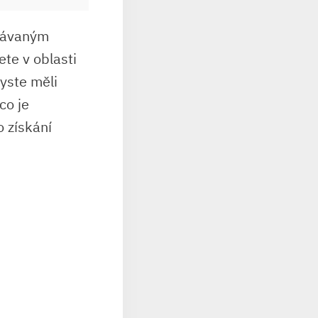
znávaným
ete v oblasti
byste měli
co je
o získání