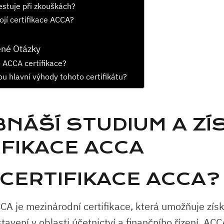
estuje při zkouškách?
tojí certifikace ACCA?
ené Otázky
o ACCA certifikace?
ou hlavní výhody tohoto certifikátu?
BNÁŠÍ STUDIUM A ZÍ
IFIKACE ACCA
 CERTIFIKACE ACCA?
CA je mezinárodní certifikace, která umožňuje získ
tavení v oblasti účetnictví a finančního řízení. AC