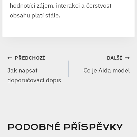
hodnotící zájem, interakci a čerstvost
obsahu platí stále.
NAVIGACE
PŘEDCHOZÍ
DALŠÍ
PRO
Jak napsat
Co je Aida model
PŘÍSPĚVEK
doporučovací dopis
PODOBNÉ PŘÍSPĚVKY