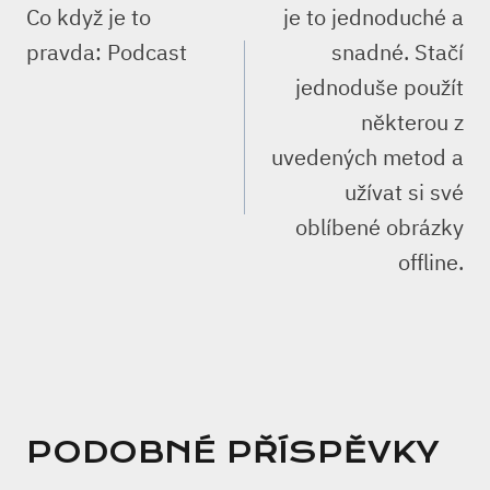
PRO
Co když je to
je to jednoduché a
PŘÍSPĚVEK
pravda: Podcast
snadné. Stačí
jednoduše použít
některou z
uvedených metod a
užívat si své
oblíbené obrázky
offline.
PODOBNÉ PŘÍSPĚVKY