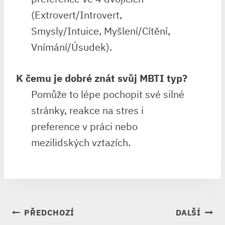
(Extrovert/Introvert,
Smysly/Intuice, Myšlení/Cítění,
Vnímání/Úsudek).
K čemu je dobré znát svůj MBTI typ?
Pomůže to lépe pochopit své silné
stránky, reakce na stres i
preference v práci nebo
mezilidských vztazích.
NAVIGACE
PŘEDCHOZÍ
DALŠÍ