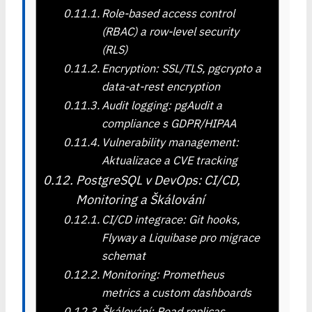
Role-based access control
(RBAC) a row-level security
(RLS)
Encryption: SSL/TLS, pgcrypto a
data-at-rest encryption
Audit logging: pgAudit a
compliance s GDPR/HIPAA
Vulnerability management:
Aktualizace a CVE tracking
PostgreSQL v DevOps: CI/CD,
Monitoring a Škálování
CI/CD integrace: Git hooks,
Flyway a Liquibase pro migrace
schemat
Monitoring: Prometheus
metrics a custom dashboards
Škálování: Read replicas,