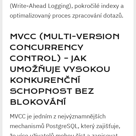
(Write-Ahead Logging), pokročilé indexy a
optimalizovaný proces zpracování dotazů.
MVCC (MULTI-VERSION
CONCURRENCY
CONTROL) – JAK
UMOŽŇUJE VYSOKOU
KONKURENČNÍ
SCHOPNOST BEZ
BLOKOVÁNÍ
MVCC je jedním z nejvýznamnějších
mechanismů PostgreSQL, který zajišťuje,
že více uživatelů mohou číst a zapisovat