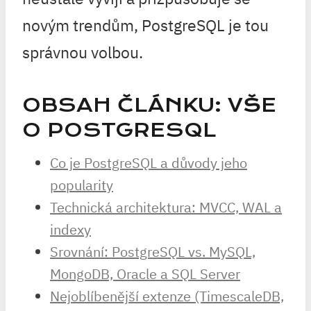
novým trendům, PostgreSQL je tou
správnou volbou.
OBSAH ČLÁNKU: VŠE
O POSTGRESQL
Co je PostgreSQL a důvody jeho
popularity
Technická architektura: MVCC, WAL a
indexy
Srovnání: PostgreSQL vs. MySQL,
MongoDB, Oracle a SQL Server
Nejoblíbenější extenze (TimescaleDB,