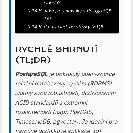
cloudu?
Jaké jsou novinky v PostgreSQL
16?
Často kladené otázky (FAQ)
RYCHLÉ SHRNUTÍ
(TL;DR)
PostgreSQL
je pokročilý open-source
relační databázový systém (RDBMS)
známý svou robustností, dodržováním
ACID standardů a extrémní
rozšiřitelností (např. PostGIS,
TimescaleDB, pgvector). Je ideální pro
náročné podnikové aplikace, IoT,