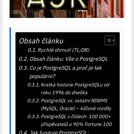
Obsah článku
Rychlé shrnutí (TL;DR)
Obsah článku: Vše o PostgreSQL
Co je PostgreSQL a proč je tak
populární?
Kratká historie PostgreSQLu od
roku 1996 do dneška
PostgreSQL vs. ostatní RDBMS
(MySQL, Oracle) – klíčové rozdíly
PostgreSQL v číslech: 100 000+
přispěvatelů a 90% Fortune 100
Jak funguje PostgreSQL: