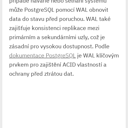
případě havárie nebo selhání systému
může PostgreSQL pomocí WAL obnovit
data do stavu před poruchou. WAL také
zajišťuje konsistenci replikace mezi
primárním a sekundárními uzly, což je
zásadní pro vysokou dostupnost. Podle
dokumentace PostgreSQL
je WAL klíčovým
prvkem pro zajištění ACID vlastností a
ochrany před ztrátou dat.