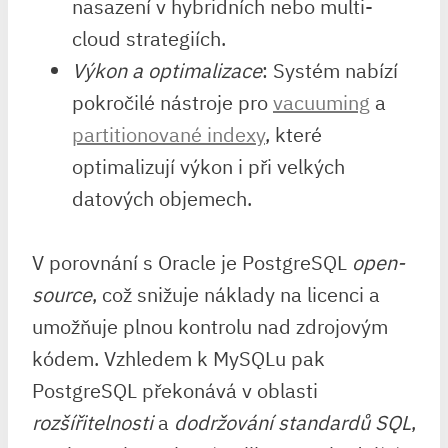
nasazení v hybridních nebo multi-
cloud strategiích.
Výkon a optimalizace
: Systém nabízí
pokročilé nástroje pro
vacuuming
a
partitionované indexy
, které
optimalizují výkon i při velkých
datových objemech.
V porovnání s Oracle je PostgreSQL
open-
source
, což snižuje náklady na licenci a
umožňuje plnou kontrolu nad zdrojovým
kódem. Vzhledem k MySQLu pak
PostgreSQL překonává v oblasti
rozšířitelnosti
a
dodržování standardů SQL
,