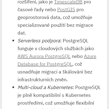
rozšíření, jako je
TimescaleDB
pro
časové řady nebo
PostGIS
pro
geoprostorová data, což umožňuje
specializované použití bez migrace
dat.
Serverless podpora
: PostgreSQL
funguje v cloudových službách jako
AWS Aurora PostgreSQL
nebo
Azure
Database for PostgreSQL
, což
usnadňuje migraci a škálování bez
infrastrukturních změn.
Multi-cloud a Kubernetes
: PostgreSQL
je plně kompatibilní s Kubernetes
prostředími, což umožňuje flexibilní