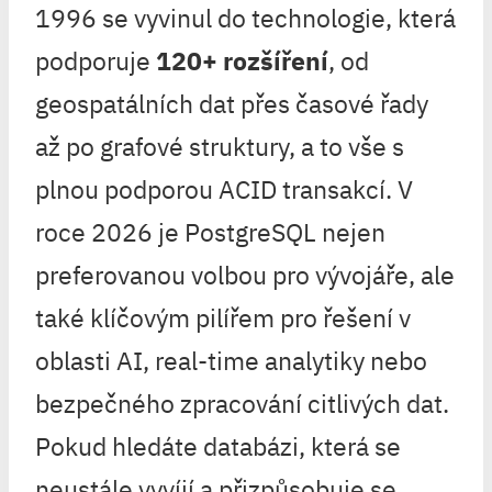
1996 se vyvinul do technologie, která
podporuje
120+ rozšíření
, od
geospatálních dat přes časové řady
až po grafové struktury, a to vše s
plnou podporou ACID transakcí. V
roce 2026 je PostgreSQL nejen
preferovanou volbou pro vývojáře, ale
také klíčovým pilířem pro řešení v
oblasti AI, real-time analytiky nebo
bezpečného zpracování citlivých dat.
Pokud hledáte databázi, která se
neustále vyvíjí a přizpůsobuje se