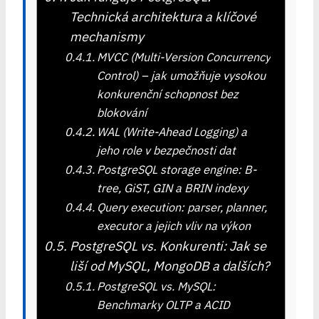
Technická architektura a klíčové
mechanismy
MVCC (Multi-Version Concurrency
Control) – jak umožňuje vysokou
konkurenční schopnost bez
blokování
WAL (Write-Ahead Logging) a
jeho role v bezpečnosti dat
PostgreSQL storage engine: B-
tree, GiST, GIN a BRIN indexy
Query execution: parser, planner,
executor a jejich vliv na výkon
PostgreSQL vs. Konkurenti: Jak se
liší od MySQL, MongoDB a dalších?
PostgreSQL vs. MySQL:
Benchmarky OLTP a ACID