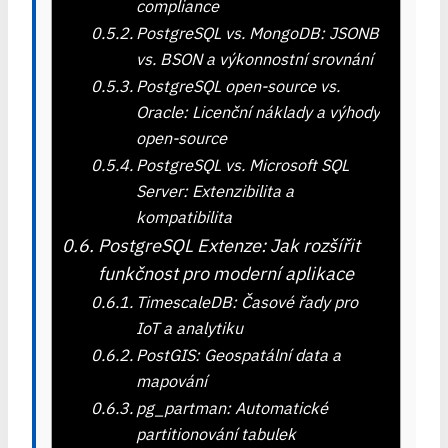
compliance
PostgreSQL vs. MongoDB: JSONB
vs. BSON a výkonnostní srovnání
PostgreSQL open-source vs.
Oracle: Licenční náklady a výhody
open-source
PostgreSQL vs. Microsoft SQL
Server: Extenzibilita a
kompatibilita
PostgreSQL Extenze: Jak rozšířit
funkčnost pro moderní aplikace
TimescaleDB: Časové řady pro
IoT a analytiku
PostGIS: Geospatální data a
mapování
pg_partman: Automatické
partitionování tabulek