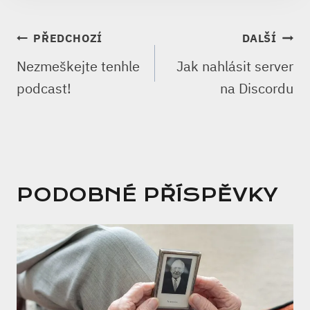
NAVIGACE
PŘEDCHOZÍ
DALŠÍ
PRO
Nezmeškejte tenhle
Jak nahlásit server
PŘÍSPĚVEK
podcast!
na Discordu
PODOBNÉ PŘÍSPĚVKY