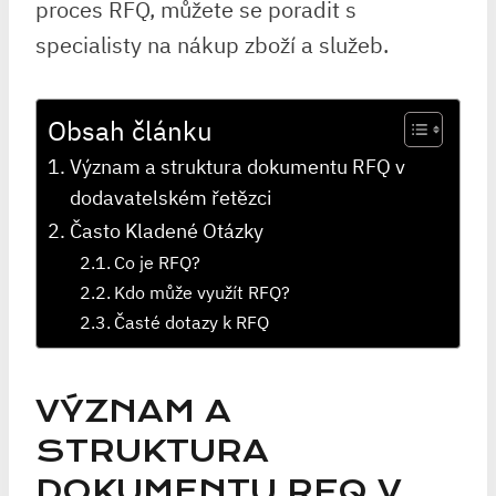
proces RFQ, můžete se poradit s
specialisty na nákup zboží a služeb.
Obsah článku
Význam a struktura dokumentu RFQ v
dodavatelském řetězci
Často Kladené Otázky
Co je RFQ?
Kdo může využít RFQ?
Časté dotazy k RFQ
VÝZNAM A
STRUKTURA
DOKUMENTU RFQ V