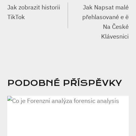
PRO
Jak zobrazit historii
Jak Napsat malé
PŘÍSPĚVEK
TikTok
přehlasované e ë
Na České
Klávesnici
PODOBNÉ PŘÍSPĚVKY