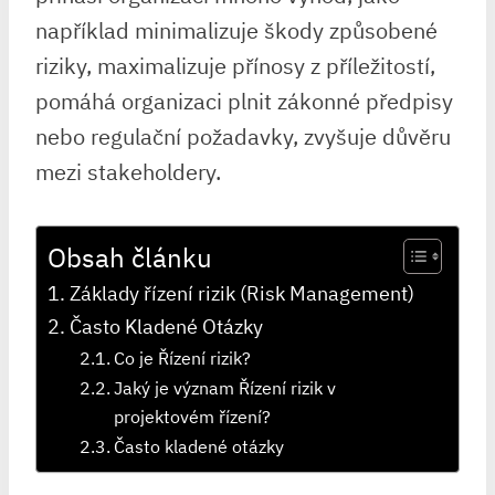
například minimalizuje škody způsobené
riziky, maximalizuje přínosy z příležitostí,
pomáhá organizaci plnit zákonné předpisy
nebo regulační požadavky, zvyšuje důvěru
mezi stakeholdery.
Obsah článku
Základy řízení rizik (Risk Management)
Často Kladené Otázky
Co je Řízení rizik?
Jaký je význam Řízení rizik v
projektovém řízení?
Často kladené otázky