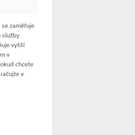
ý se zaměřuje
o služby
uje vyšší
ím v
 Pokud chcete
račujte v