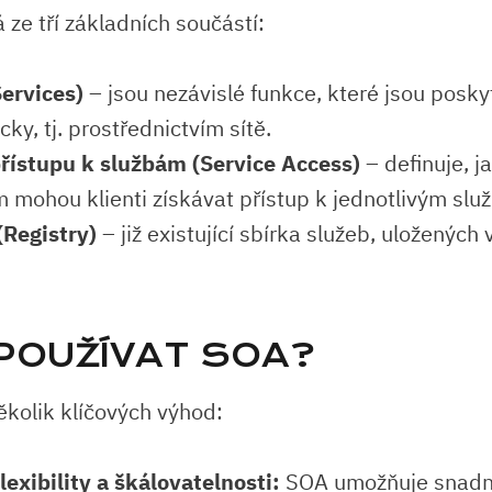
ze tří základních součástí:
Services)
– jsou nezávislé funkce, které jsou posk
cky, tj. prostřednictvím sítě.
řístupu k službám (Service Access)
– definuje, 
mohou klienti získávat přístup k jednotlivým slu
(Registry)
– již existující sbírka služeb, uložených
POUŽÍVAT SOA?
ěkolik klíčových výhod:
lexibility a škálovatelnosti:
SOA umožňuje snadné