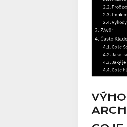
Proč p
Implem
Výhody
Závěr
Často Klad
Co je S
Jaké js
Jaký je
Co je h
VÝHO
ARCH