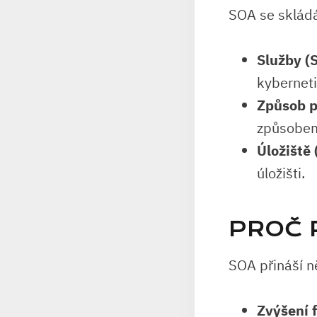
SOA se skládá 
Služby (
kyberneti
Způsob p
způsobem 
Úložiště 
úložišti.
PROČ 
SOA přináší n
Zvýšení f