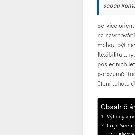
sebou komun
Service orient
na navrhování
mohou být nav
flexibilitu a 
posledních le
porozumět tom
čtení tohoto č
Obsah člá
Výhody a n
Co je Servi
Klíčové