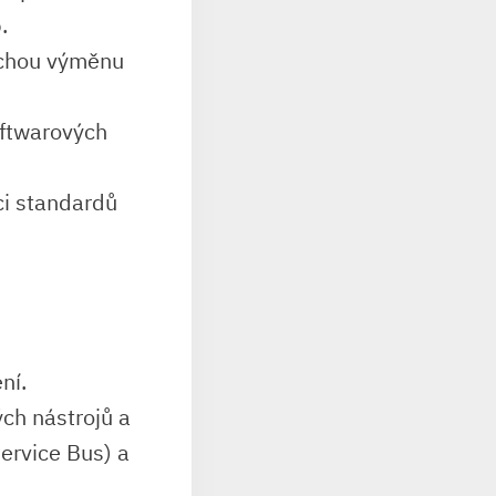
.
chou výměnu
ftwarových
i standardů
ní.
ch nástrojů a
Service Bus) a