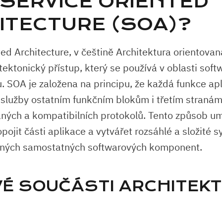
 SERVICE ORIENTED
ITECTURE (SOA)?
ed Architecture, v češtině Architektura orientovaná
ektonický přístup, který se používá v oblasti soft
 SOA je založena na principu, že každá funkce ap
 služby ostatním funkčním blokům i třetím straná
ných a kompatibilních protokolů. Tento způsob u
ojit části aplikace a vytvářet rozsáhlé a složité 
bných samostatných softwarových komponent.
VÉ SOUČÁSTI ARCHITEK