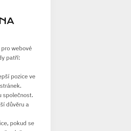
 NA
d pro webové
dy patří:
pší pozice ve
stránek.
u společnost.
ší důvěru a
ice, pokud se