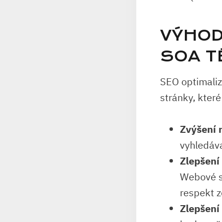
VÝHOD
SOA T
SEO optimaliz
stránky, které
Zvýšení 
vyhledáva
Zlepšení
Webové st
respekt z
Zlepšení