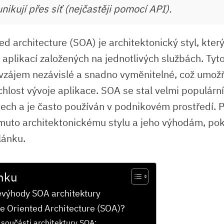
ikují přes síť (nejčastěji pomocí API).
ed architecture (SOA) je architektonický styl, kter
 aplikací založených na jednotlivých službách. Tyt
zájem nezávislé a snadno vyměnitelné, což umožň
rychlost vývoje aplikace. SOA se stal velmi populárn
tech a je často používán v podnikovém prostředí.
uto architektonickému stylu a jeho výhodám, pok
lánku.
nku
evýhody SOA architektury
ce Oriented Architecture (SOA)?
 součásti architektury SOA: