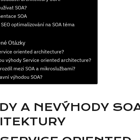
oužívat SOA?
entace SOA
 SEO optimalizování na SOA téma
ené Otázky
ervice oriented architecture?
ou výhody Service oriented architecture?
 rozdíl mezi SOA a mikroslužbami?
lavní výhodou SOA?
DY A NEVÝHODY SO
ITEKTURY