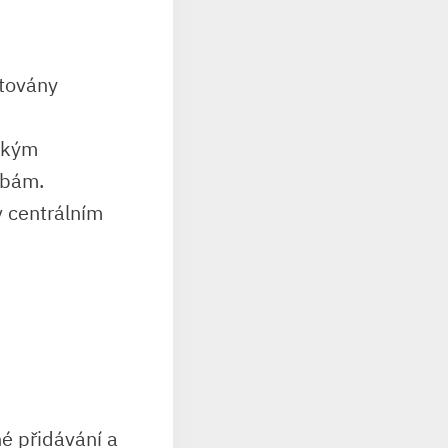
ytovány
jakým
žbám.
 v centrálním
 přidávání a