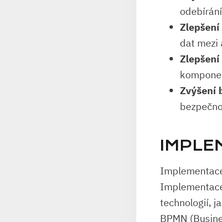
odebírán
Zlepšení
dat mezi 
Zlepšení 
komponent
Zvýšení 
bezpečnos
IMPLE
Implementace 
Implementace 
technologií, 
BPMN (Busine