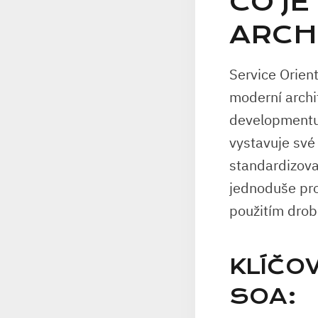
CO JE
ARCH
Service Orient
moderní archit
developmentu.
vystavuje své
standardizova
jednoduše prop
použitím dro
KLÍČO
SOA: