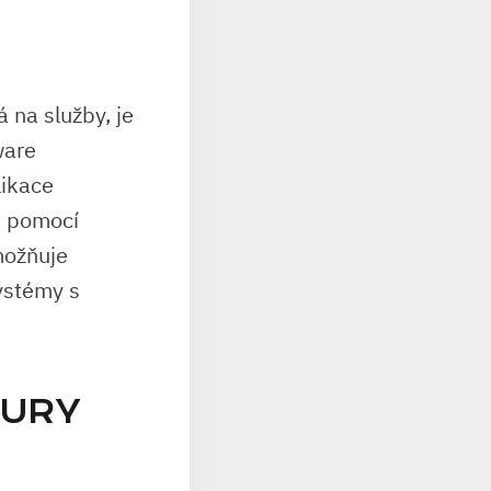
 na služby, je
ware
likace
m pomocí
možňuje
systémy s
TURY