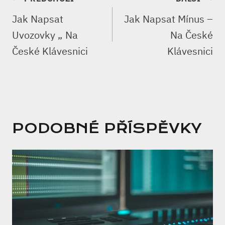
PRO
Jak Napsat
Jak Napsat Mínus –
PŘÍSPĚVEK
Uvozovky „ Na
Na České
České Klávesnici
Klávesnici
PODOBNÉ PŘÍSPĚVKY