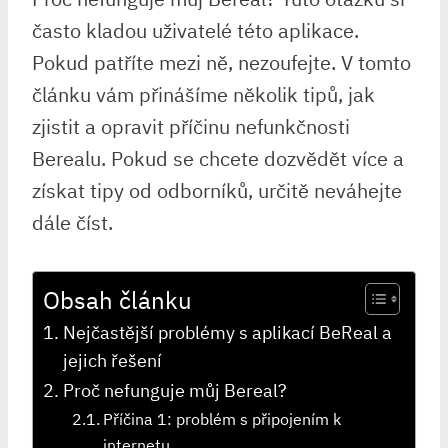
často kladou uživatelé této aplikace.
Pokud patříte mezi ně, nezoufejte. V tomto
článku vám přinášíme několik tipů, jak
zjistit a opravit příčinu nefunkčnosti
Berealu. Pokud se chcete dozvědět více a
získat tipy od odborníků, určitě neváhejte
dále číst.
Obsah článku
Nejčastější problémy s aplikací BeReal a
jejich řešení
Proč nefunguje můj Bereal?
Příčina 1: problém s připojením k
internetu