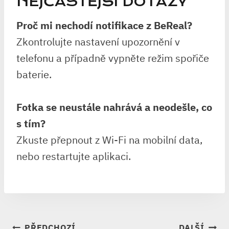
NEJČASTĚJŠÍ DOTAZY
Proč mi nechodí notifikace z BeReal?
Zkontrolujte nastavení upozornění v
telefonu a případně vypněte režim spořiče
baterie.
Fotka se neustále nahrává a neodešle, co
s tím?
Zkuste přepnout z Wi-Fi na mobilní data,
nebo restartujte aplikaci.
NAVIGACE
PŘEDCHOZÍ
DALŠÍ