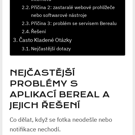
Příčina 2: zastaralé webové prohlížeče
nebo softwarové nástroje
Příčina 3: problém se servisem Berealu
Řešení
Často Kladené Otázky
Nejčastější dotazy
NEJČASTĚJŠÍ
PROBLÉMY S
APLIKACÍ BEREAL A
JEJICH ŘEŠENÍ
Co dělat, když se fotka neodešle nebo
notifikace nechodí.